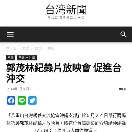
台湾新聞
日台に関するニュース
ホーム
華僑
華僑 ー 沖縄
華僑
華僑 ー 沖縄
郭茂林紀錄片放映會 促進台
沖交
2014年5月26日
0
Facebook
Line
Twitter
「八重山台灣親善交流協會沖繩支部」於５月２４日舉行兩場
建築師郭茂林紀錄片放映會，將這位台灣建築師介紹給沖繩縣
民，吸引了約３百人前往觀賞。