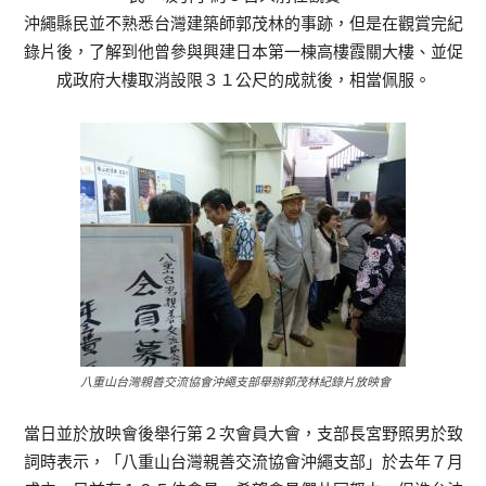
沖繩縣民並不熟悉台灣建築師郭茂林的事跡，但是在觀賞完紀
錄片後，了解到他曾參與興建日本第一棟高樓霞關大樓、並促
成政府大樓取消設限３１公尺的成就後，相當佩服。
八重山台灣親善交流協會沖繩支部舉辦郭茂林紀錄片放映會
當日並於放映會後舉行第２次會員大會，支部長宮野照男於致
詞時表示，「八重山台灣親善交流協會沖繩支部」於去年７月