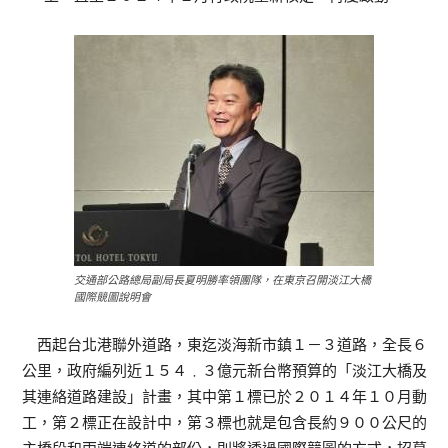
交通部公路總局副局長夏明勝率領團隊，在東京召開淡江大橋
國際競圖說明會
西起台北港聯外道路，東迄淡海新市鎮１－３道路，全長６
公里，政府編列近１５４﹒３億元新台幣預算的「淡江大橋及
其連絡道路建設」計畫，其中第１標已於２０１４年１０月動
工，第２標正在設計中，第３標也就是包含長約９００公尺的