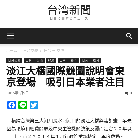
台湾新聞
日台に関するニュース
ホーム
日台交流
日台 ー 交流
日台交流
日台 ー 交流
経済
日台 ー 経済
日台 ー 総合
淡江大橋國際競圖說明會東
京登場 吸引日本業者注目
2015年1月9日
0
Facebook
Line
Twitter
橫跨台灣第三大河川淡水河河口的淡江大橋興建計畫，早先
因為環境和經費問題及中央主管機關決策反覆而延宕２０年以
上，直至２０１４年１月行政院重新核定，再度啟動。