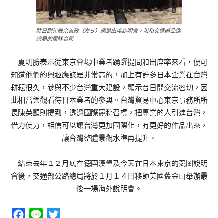
駐日副代表余吉政（左５）應邀出席說明會，和和交通部公路
總局的團隊合影
夏明勝表示從東京會場中業者踴躍提問和出席率來看，便可
知道他們的興趣應該是非常高的，加上有許多日本企業在台灣
耕耘很久，參與不少台灣重大建設，顯示台日間交流密切，因
此相當樂觀看待日本業者的參與。台灣貿易中心東京事務所所
長陳英顯則提到，透過國際競稿召標，把專業的人引進台灣，
借力使力，相信可以讓台灣更加國際化，有更好的作品出來，
讓台灣整體景觀水準再提升。
結束去年１２月底在德國漢堡及今天在日本東京的競圖說明
會後，交通部公路總局將於１月１４日移師美國舊金山舉辦最
後一場海外說明會。
Facebook
Line
Twitter