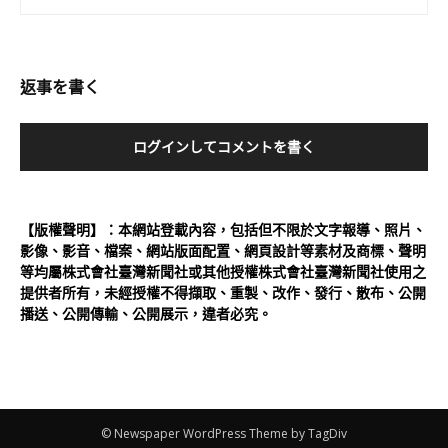
返事を書く
ログインしてコメントを書く
【版權聲明】：本網站登載內容，包括但不限於文字報導、照片、
影像、影音、檔案、網站版面配置、網頁設計等素材及商標、聲明
等均屬株式會社臺灣新聞社或其他授權株式會社臺灣新聞社使用之
提供者所有，未經授權不得擷取、重製、改作、發行、散布、公開
播送、公開傳輸、公開展示，違者必究。
© Newspaper WordPress Theme by TagDiv