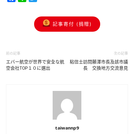
記事寄付 (捐贈)
前の記事
次の記事
エバー航空が世界で安全な航
粘信士訪問藤澤市長及該市議
空会社TOP１０に選出
長 交換地方交流意見
taiwannp9