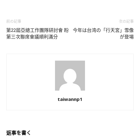
前の記事
次の記事
第22屆亞總工作團隊研討會 盼
今年は台湾の「行天宮」雪像
第三次聯席會議順利滿分
が登場
taiwannp1
返事を書く