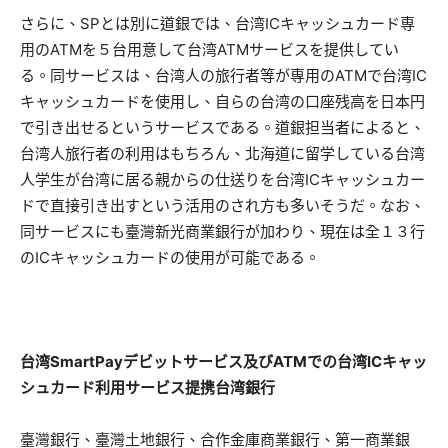
さらに、SPとは別に道銀では、台湾ICキャッシュカード専
用のATMを５台用意して台湾ATMサービスを提供してい
る。同サービスは、台湾人の旅行者等が専用のATMで台湾IC
キャッシュカードを使用し、自らの台湾の口座残高を日本円
で引き出せるというサービスである。道銀担当者によると、
台湾人旅行者の利用はもちろん、北海道に留学している台湾
人学生が台湾に居る親からの仕送りを台湾ICキャッシュカー
ドで直接引き出すという活用のされ方も多いそうだ。なお、
同サービスにも臺灣新光商業銀行が加わり、現在は全１３行
のICキャッシュカードの使用が可能である。
台湾SmartPay
デビットサービス及びATM
での台湾IC
キャッ
シュカード利用サービス提携台湾銀行
臺灣銀行、臺灣土地銀行、合作金庫商業銀行、第一商業銀