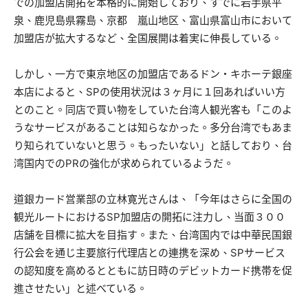
での加盟店開拓を本格的に開始しており、すでに岩手県平
泉、鹿児島県霧島、京都 嵐山地区、富山県富山市において
加盟店が拡大するなど、全国展開は着実に伸長している。
しかし、一方で東京地区の加盟店であるドン・キホーテ銀座
本店によると、SPの使用状況は３ヶ月に１回あればいい方
とのこと。同店で買い物をしていた台湾人観光客も「このよ
うなサービスがあることは知らなかった。多分台湾でもあま
り知られていないと思う。もったいない」と話しており、台
湾国内でのPRの強化が求められているようだ。
道銀カード営業部の立林寛光さんは、「今年はさらに全国の
観光ルートにおけるSP加盟店の開拓に注力し、当面３００
店舗を目標に拡大を目指す。また、台湾国内では中華民国銀
行公会を通じ主要旅行代理店との連携を深め、SPサービス
の認知度を高めるとともに訪日時のデビットカード携帯を促
進させたい」と述べている。