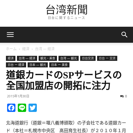
台湾新聞
日台に関するニュース
ホーム
経済
台湾 — 経済
経済
台湾 — 経済
観光・美食
台湾 — 観光
日台交流
日台 ー 交流
日台 ー 経済
日本 — 観光
日本 ー 美食
道銀カードのSPサービスの
全国加盟店の開拓に注力
2015年1月30日
0
Facebook
Line
Twitter
北海道銀行（道銀＝堰八義博頭取）の子会社である道銀カー
ド（本社＝札幌市中央区 髙田育生社長）が２０１０年１月