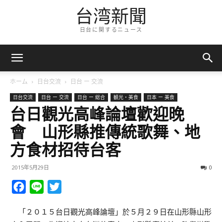
台湾新聞
日台に関するニュース
ホーム
日台交流
日台 ー 交流
日台交流
日台 ー 交流
日台 ー 総合
観光・美食
日本 ー 美食
台日觀光高峰論壇歡迎晚
會 山形縣推傳統歌舞、地
方食材招待台客
2015年5月29日
0
Facebook
Line
Twitter
「２０１５台日觀光高峰論壇」於５月２９日在山形縣山形