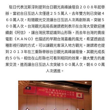
駐日代表沈斯淳則提到台日觀光高峰論壇自２００８年起舉
辦，當初台日互訪人次僅達２５５萬人，去年雙方則已突破４
６０萬人次，盼隨觀光交流讓台日互訪人次再創新高，突破５
００萬人次。台灣觀光局局長謝謂君則表示在台灣大受歡迎連
續劇《阿信》，讓台灣民眾認識到山形縣，而去年台灣的賣座
電影《ＫＡＮＯ》也描述的早期台灣嘉義的風光，希望透過這
種影視行銷的方式，可以讓觀光客深入地方觀光。謝謂君也提
到２０１３年在三重縣舉辦台日觀光高峰論壇後，其觀光成長
約５０％，相信在山形縣也可看到相同的效果，擴大雙方的產
業交流，進而讓台日互訪人次突破５００萬人次，朝６００萬
人次邁進。