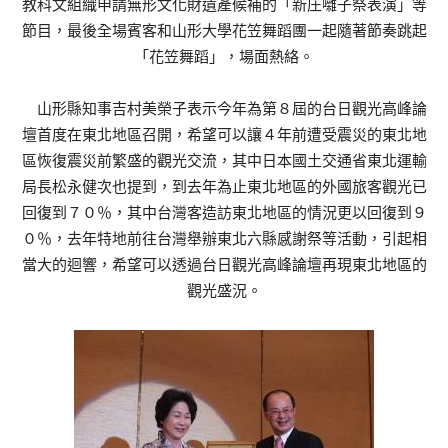
教科文組織申請無形文化財遺產候補的「新庄囃子祭表演」等
節目，最後全場賓客和山形大學花笠舞蹈團一起隨著節奏跳起
「花笠舞蹈」，場面熱絡。
山形縣知事吉村美榮子表示今年為第８屆的台日觀光高峰論
壇首度在東北地區召開，希望可以讓４年前遭受震災的東北地
區恢復震災前繁盛的觀光交流，其中日本國土交通省東北運輸
局長松永健次也提到，到去年為止東北地區的外國旅客觀光已
回復到７０％，其中台灣客造訪東北地區的情況更以回復到９
０％，去年特地前往台灣舉辦東北六縣感謝祭等活動，引起相
當大的迴響，希望可以透過台日觀光高峰論壇再現東北地區的
觀光盛況。