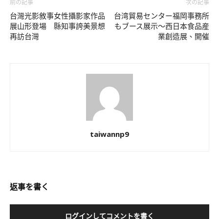
前の記事
次の記事
台灣光影敘事女性攝影家作品
台湾貿易センター福岡事務所
展山形登場 縣知事誇美景想
もブース展示〜西日本食品産
再訪台灣
業創造展、開催
taiwannp9
返事を書く
ログインしてコメントを書く