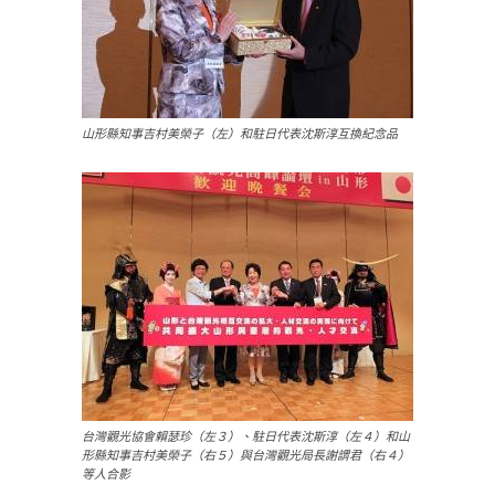
山形縣知事吉村美榮子（左）和駐日代表沈斯淳互換紀念品
台灣觀光協會賴瑟珍（左３）、駐日代表沈斯淳（左４）和山
形縣知事吉村美榮子（右５）與台灣觀光局長謝謂君（右４）
等人合影