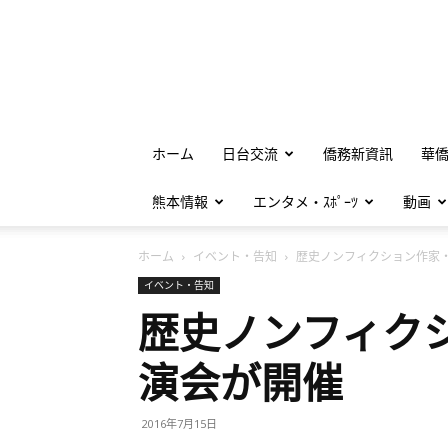
ホーム
日台交流
僑務新資訊
華
熊本情報
エンタメ・ｽﾎﾟｰﾂ
動画
ホーム
イベント・告知
歴史ノンフィクション作家・.
イベント・告知
歴史ノンフィク
演会が開催
2016年7月15日