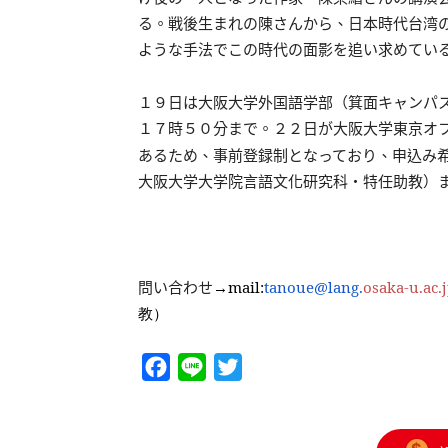
る。戦後生まれの陳さんから、日本時代台湾
ような手法でこの時代の面影を追い求めてい
１９日は大阪大学外国語学部（箕面キャンパ
１７時５０分まで。２２日が大阪大学東京オ
あるため、事前登録制となっており、申込み
大阪大学大学院言語文化研究科・特任助教）
mail:
tanoue@lang.
osaka-u.ac.
問い合わせ
→
教）
Facebook
Line
Twitter