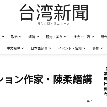
台湾新聞
日台に関するニュース
僑
政治
経済
観光・美食
社会・生活
総
中文報導
日本語記事
イベント・告知
專欄
..
【
報
ション作家・陳柔縉講
頁
社
有
公
0