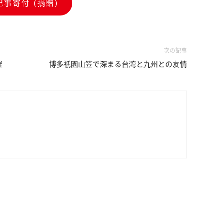
記事寄付 (捐贈)
次の記事
催
博多祇園山笠で深まる台湾と九州との友情