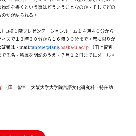
の物語を書くという事はどういうことなのか、そしてどの
るのかが語られる。
B
ス）
棟１階プレゼンテーションルーム１４時４０分から
フィスで１３時３０分から１６時３０分まで。席に限りが
mail:
tanoue@lang.
osaka-u.ac.jp
希望者は、
（田上智宜
所属を明記のうえ、７月１２日までにメール。
まで氏名・
jp
（田上智宜 大阪大学大学院言語文化研究科・特任助