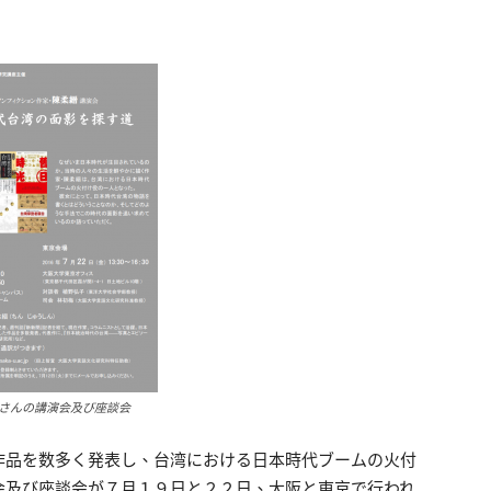
さんの講演会及び座談会
作品を数多く発表し、台湾における日本時代ブームの火付
会及び座談会が７月１９日と２２日、大阪と東京で行われ