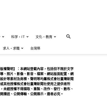
合
科学・IT
文化・教育
求人・求職
台灣祭
版權聲明】：本網站登載內容，包括但不限於文字
導、照片、影像、影音、檔案、網站版面配置、網
設計等素材及商標、聲明等均屬株式會社臺灣新聞
或其他授權株式會社臺灣新聞社使用之提供者所
，未經授權不得擷取、重製、改作、發行、散布、
開播送、公開傳輸、公開展示，違者必究。