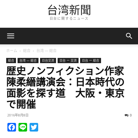
台湾新聞
日台に関するニュース
ホーム
総合
台湾 — 総合
総合
台湾 — 総合
日台交流
日台 ー 交流
日台 ー 総合
歴史ノンフィクション作家
陳柔縉講演会：日本時代の
面影を探す道 大阪・東京
で開催
2016年8月8日
0
Facebook
Line
Twitter