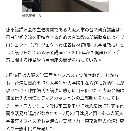
陳柔縉氏（右）
陳柔縉講演会の主催機関である大阪大学の台湾研究講座は、
日台学術交流を促進させるための台湾教育部補助金によるプ
ロジェクト（プロジェクト責任者は林初梅同大学准教授）と
して設けられている研究講座で、2015年秋の開設以降、台
湾に関する授業や市民講座の開講を行っている。
7月19日は大阪大学箕面キャンパスで実施されたことから
も、台湾に関心を抱く大学生や大学院生ならびに近隣住民が
駆けつけ、陳柔縉氏の講演に熱心に耳を傾けた。大阪会場は
陳柔縉氏の講演とディスカッションの二部制からなってお
り、ディスカッションでは学生を中心に陳柔縉氏に対する質
問や活発な議論がなされた。7月22日は虎ノ門にある大阪大
学東京オフィスでも講演会が実施され、東京近郊の台湾研究
者や一般市民が来場した。