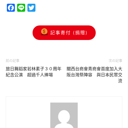
Facebook
Line
Twitter
記事寄付 (捐贈)
前の記事
次の記事
旅日舞蹈家若林素子３０周年
關西台商會青商會首度加入大
紀念公演 超過千人捧場
阪台灣祭陣容 與日本民眾交
流