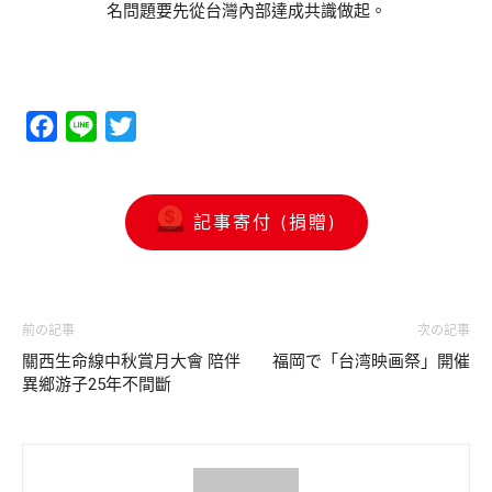
名問題要先從台灣內部達成共識做起。
Facebook
Line
Twitter
記事寄付 (捐贈)
前の記事
次の記事
關西生命線中秋賞月大會 陪伴
福岡で「台湾映画祭」開催
異鄉游子25年不間斷