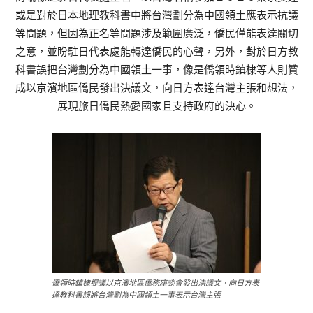
或是對於日本地理教科書中將台灣劃分為中國領土應表示抗議
等問題，但因為正名等問題涉及範圍廣泛，僑民僅能表達關切
之意，並盼駐日代表處能轉達僑民的心聲，另外，對於日方教
科書誤把台灣劃分為中國領土一事，像是僑領時鎮棣等人則贊
成以京濱地區僑民發出決議文，向日方表達台灣主張和想法，
展現旅日僑民熱愛國家且支持政府的決心。
僑領時鎮棣提議以京濱地區僑務座談會發出決議文，向日方表
達教科書誤將台灣劃為中國領土一事表示台灣主張