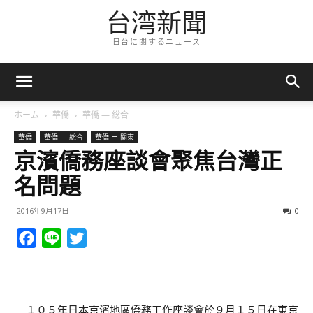
台湾新聞
日台に関するニュース
ホーム
華僑
華僑 — 総合
華僑
華僑 — 総合
華僑 ー 関東
京濱僑務座談會聚焦台灣正
名問題
2016年9月17日
0
Facebook
Line
Twitter
１０５年日本京濱地區僑務工作座談會於９月１５日在東京