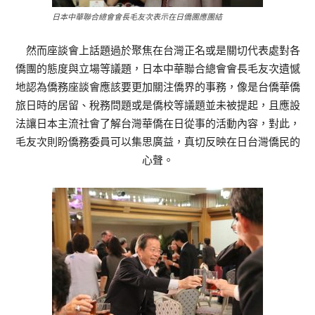
日本中華聯合總會會長毛友次表示在日僑團應團結
然而座談會上話題過於聚焦在台灣正名或是關切代表處對各
僑團的態度與立場等議題，日本中華聯合總會會長毛友次遺憾
地認為僑務座談會應該要更加關注僑界的事務，像是台僑華僑
旅日時的居留、稅務問題或是僑校等議題並未被提起，且應設
法讓日本主流社會了解台灣華僑在日從事的活動內容，對此，
毛友次則盼僑務委員可以集思廣益，真切反映在日台灣僑民的
心聲。