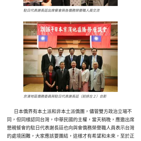
駐日代表謝長廷出席餐會與各僑務榮譽職人員交流
京濱地區僑務委員與駐日代表謝長廷（前排左２）合影
日本僑界有本土派和非本土派僑團，儘管雙方政治立場不
同，但同樣認同台灣，中華民國的主權，當天稍晚，應邀出席
懇親餐會的駐日代表謝長廷也向與會僑務榮譽職人員表示台灣
的處境困難，大家應該要團結，這樣才有希望和未來，至於正