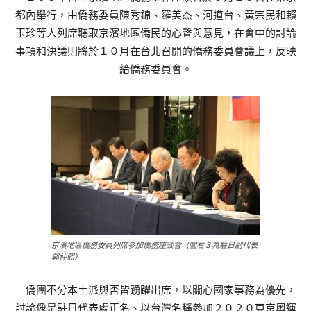
都內舉行，由僑務委員陳秀錦、羅美杰、河道台、黃宗民和賴
玉珍等人列席聽取京濱地區僑民的心聲與意見，在會中的討論
事項和決議則將於１０月在台北召開的僑務委員會議上，反映
給僑務委員會。
京濱地區僑務委員列席參加僑務座談會（圖右３為駐日副代表
郭仲熙）
僑團不分本土派與否皆踴躍出席，以關心國家事務為優先，
討論像是駐日代表處正名、以台灣名稱參加２０２０東京奧運