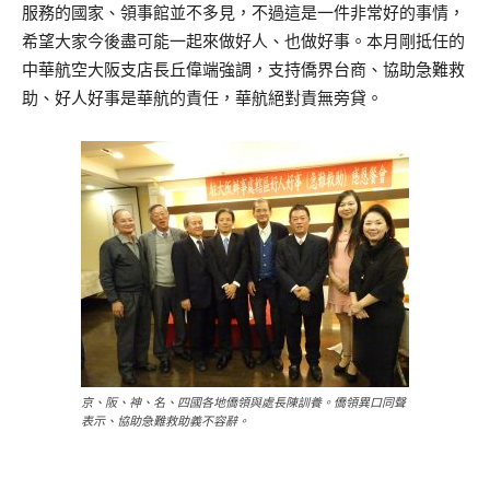
服務的國家、領事館並不多見，不過這是一件非常好的事情，
希望大家今後盡可能一起來做好人、也做好事。本月剛抵任的
中華航空大阪支店長丘偉端強調，支持僑界台商、協助急難救
助、好人好事是華航的責任，華航絕對責無旁貸。
京、阪、神、名、四國各地僑領與處長陳訓養。僑領異口同聲
表示、協助急難救助義不容辭。