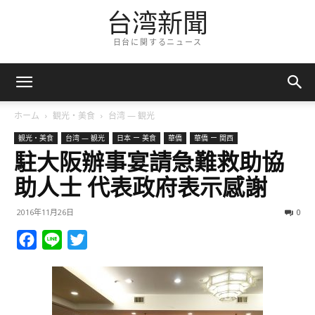
台湾新聞
日台に関するニュース
ホーム
観光・美食
台湾 — 観光
観光・美食
台湾 — 観光
日本 ー 美食
華僑
華僑 ー 関西
駐大阪辦事宴請急難救助協
助人士 代表政府表示感謝
2016年11月26日
0
Facebook
Line
Twitter