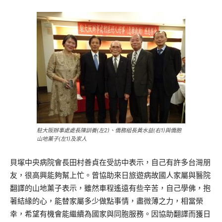
駐大阪辦事處處長陳訓養(左2)、僑務組長黃水益(右1)與僑胞
山地薰子(左1)及家人
貝塚中央病院會長田村善貞在受訪中表示，自己有許多台灣朋
友，很高興能夠幫上忙。曾協助來日旅遊病故國人家屬與醫院
翻譯的山地薰子表示，雖然車程遙遠有些辛苦，自己學佛，抱
著結緣的心，能替家屬多少做點事情，盡微薄之力，相當榮
幸，希望有機會能繼續為國家與同胞服務。因協助翻譯而獲日