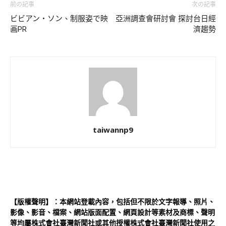
前の記事
次の記事
ビビアン・ソン、制服姿で映
亞洲調查會研討會 探討台日經
画PR
濟趨勢
taiwannp9
【版權聲明】：本網站登載內容，包括但不限於文字報導、照片、
影像、影音、檔案、網站版面配置、網頁設計等素材及商標、聲明
等均屬株式會社臺灣新聞社或其他授權株式會社臺灣新聞社使用之