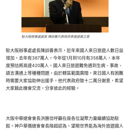
駐大阪辦事處處長 陳訓養代表政府表達感謝之意
駐大阪辦事處處長陳訓養表示，近年來國人來日旅遊人數日益
增加，去年有367萬人，今年從1月到10月有358萬人，本年
度預估將高達420萬人，國人來日旅遊難免遇到生病、事故、
語言溝通上等種種問題，由於轄區範圍廣闊，來日國人有困難
時需要大家協助伸出援手，他代表政府致十二萬分謝意，希望
大家藉此機會交流，分享彼此的經驗。
大阪中華總會會長洪勝信呼籲在座各位凝聚力量繼續協助駐
館。神戶華僑總會會長陸超認為，望眼世界能為海外旅遊國人