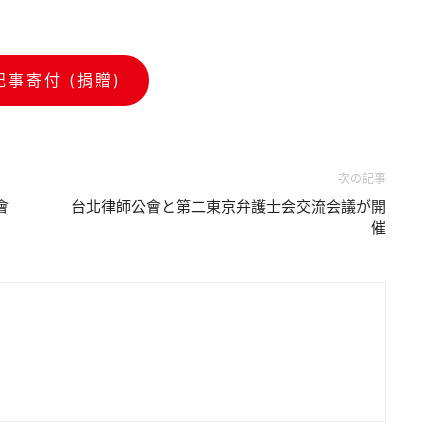
記事寄付 (捐贈)
次の記事
會
台北律師公會と第二東京弁護士会交流会議が開
催