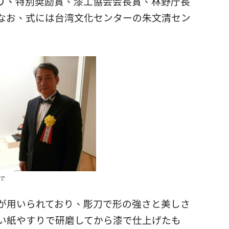
り、
特別奨励賞、漆工協会会長賞、林野庁長
なお、式には台湾文化センターの朱文清セン
で
が用いられており、彫刀で形の強さと美しさ
い紙やすりで研磨してから漆で仕上げたも