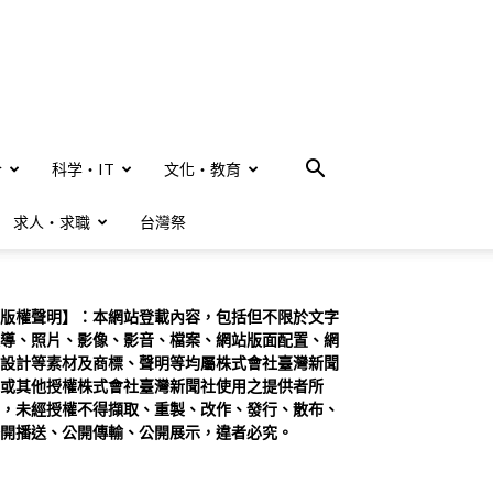
合
科学・IT
文化・教育
求人・求職
台灣祭
版權聲明】：本網站登載內容，包括但不限於文字
導、照片、影像、影音、檔案、網站版面配置、網
設計等素材及商標、聲明等均屬株式會社臺灣新聞
或其他授權株式會社臺灣新聞社使用之提供者所
，未經授權不得擷取、重製、改作、發行、散布、
開播送、公開傳輸、公開展示，違者必究。