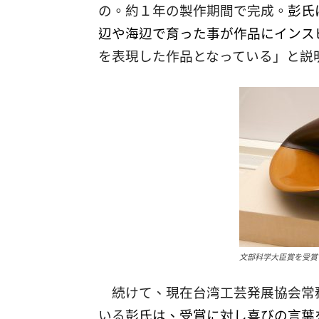
の。約１年の製作期間で完成。
彭氏
辺や海辺で育った事が作品にインス
を表現した作品となっている」と説
文部科学大臣賞を受賞
続けて、現在台湾工芸発展協会常
いる
彭氏は、受賞に対し喜びの言葉