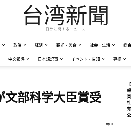
台湾新聞
日台に関するニュース
僑
政治
経済
観光・美食
社会・生活
総
中文報導
日本語記事
イベント・告知
專欄
【
報
が文部科学大臣賞受
頁
社
有
公
0