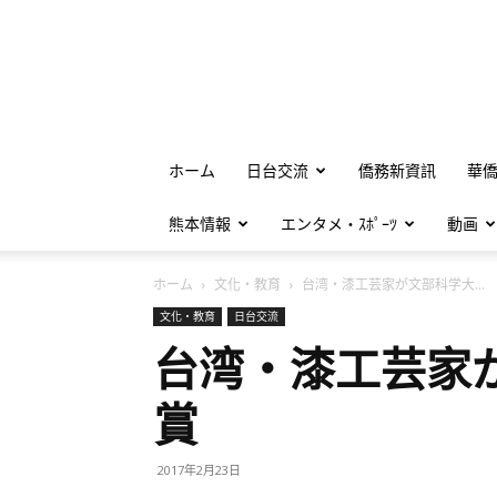
ホーム
日台交流
僑務新資訊
華
熊本情報
エンタメ・ｽﾎﾟｰﾂ
動画
ホーム
文化・教育
台湾・漆工芸家が文部科学大...
文化・教育
日台交流
台湾・漆工芸家
賞
2017年2月23日