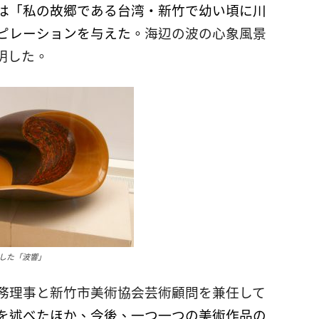
は「私の故郷である台湾・新竹で幼い頃に川
ピレーションを与えた。
海辺の波の心象風景
明した。
した「波響」
務理事と新竹市美術協会芸術顧問を兼任して
を述べたほか、今後、一つ一つの美術作品の