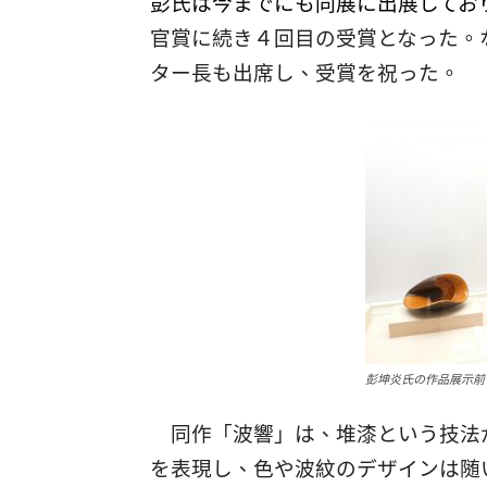
彭
氏は今までにも同展に出展してお
官賞に続き４回目の受賞となった。
ター長も出席し、受賞を祝った。
彭坤炎氏の作品展示前
同作「波響」は、
堆
漆という技法
を表現し、色や波紋のデザインは随