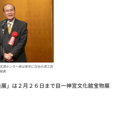
文清センター長は来年に日台の漆工芸
発表
の美展」は２月２６日まで目一神宮文化館宝物展