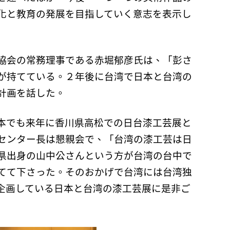
化と教育の発展を目指していく意志を表示し
協会の常務理事である赤堀郁彦氏は、「彭さ
が持てている。２年後に台湾で日本と台湾の
計画を話した。
本でも来年に香川県高松での日台漆工芸展と
センター長は懇親会で、「台湾の漆工芸は日
県出身の山中公さんという方が台湾の台中で
てて下さった。そのおかげで台湾には台湾独
企画している日本と台湾の漆工芸展に是非ご