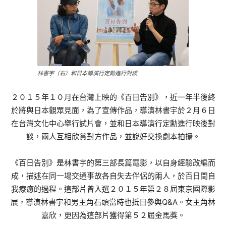
林書宇（右）和日本導演行定勳進行對談
２０１５年１０月在台灣上映的《百日告別》，近一年半後終
於將與日本觀眾見面，為了宣傳作品，導演林書宇於２月６日
在台灣文化中心舉行試片會，並和日本導演行定勳進行映後對
談，兩人互相欣賞對方作品，並說好交換劇本拍攝。
《百日告別》是林書宇的第三部長篇電影，以自身經驗改編而
成，描述在同一場交通事故各自失去伴侶的兩人，於百日間自
我療癒的過程。這部片曾入選２０１５年第２８屆東京國際影
展，導演林書宇和男主角石頭當時也抵日參與Q&A。女主角林
嘉欣，更因為這部片獲得第５２屆金馬獎。