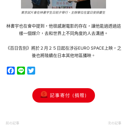
東京試片會在林書宇生日前夕舉行，主辦單位在當日安排慶生
林書宇也在會中提到，他很感謝電影的存在，讓他能過透過這
樣一個媒介，去和世界上不同角度的人去溝通。
《百日告別》將於２月２５日起在涉谷EURO SPACE上映，之
後也將陸續在日本其他地區播映。
Facebook
Line
Twitter
記事寄付 (捐贈)
前の記事
次の記事