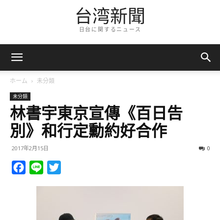
台湾新聞
日台に関するニュース
ホーム
未分類
未分類
林書宇東京宣傳《百日告
別》和行定勳約好合作
2017年2月15日
0
Facebook
Line
Twitter