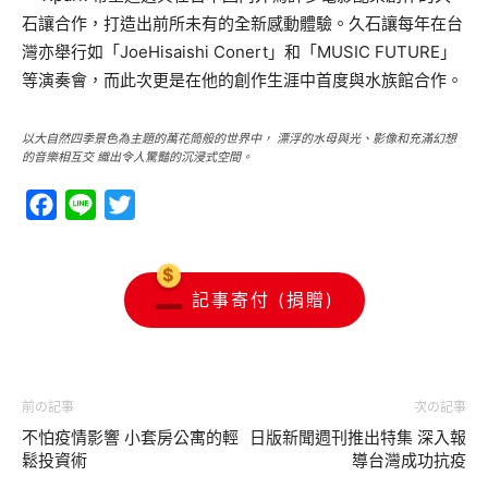
石讓合作，打造出前所未有的全新感動體驗。久石讓每年在台
灣亦舉行如「JoeHisaishi Conert」和「MUSIC FUTURE」
等演奏會，而此次更是在他的創作生涯中首度與水族館合作。
以大自然四季景色為主題的萬花筒般的世界中， 漂浮的水母與光、影像和充滿幻想
的音樂相互交 織出令人驚豔的沉浸式空間。
Facebook
Line
Twitter
記事寄付 (捐贈)
前の記事
次の記事
不怕疫情影響 小套房公寓的輕
日版新聞週刊推出特集 深入報
鬆投資術
導台灣成功抗疫