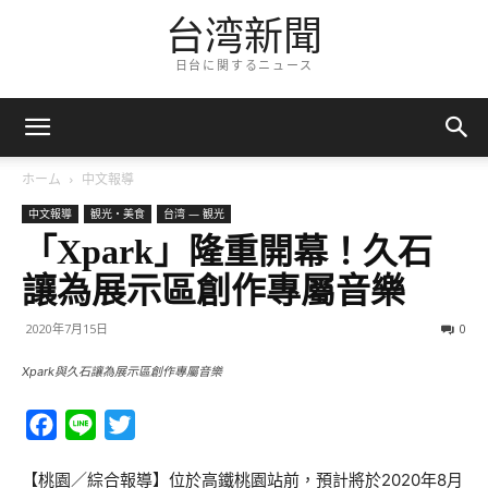
台湾新聞
日台に関するニュース
ホーム
中文報導
中文報導
観光・美食
台湾 — 観光
「Xpark」隆重開幕！久石
讓為展示區創作專屬音樂
2020年7月15日
0
Xpark與久石讓為展示區創作專屬音樂
Facebook
Line
Twitter
【桃園／綜合報導】位於高鐵桃園站前，預計將於2020年8月