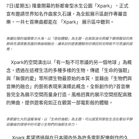
7日(星期五) 隆重開幕的新都會型水生公園「Xpark」，正式
宣布邀請世界知名作曲家久石讓，為全館展示區創作專屬音
樂，一共七首樂曲都能在 「Xpark」 展示區中聽到。
美麗壯闊的福爾摩沙大海，以「原始體驗」為主題，在粼粼波光照耀下顯得醒目的魚
群與充滿懷舊氛圍的樂曲相融合，讓來訪的遊客體驗到彷彿回到兒時般不可思議的感
覺。
Xpark的空間演出以「有一點不可思議的另一個地球 」為概
念，透過在這裡生活的多種多樣的生物，傳遞「生命的強韌」
與「無償的愛」等所謂生物最原始的本質，並藉由「生物們與
音樂的融合」的藝術表現來演繹此概念。全新創作的7首音樂
皆完全為展示空間而量身打造，風格迥異的展示空間搭配高雅
的樂曲，提供遊客宛如正在觀賞一部電影般的體驗。
季節變化大的溫暖海域，以「生命的強韌」為主題，可以感受到那些生活在看似平靜
卻嚴峻的環境中的可愛小生物們的強韌生命力。
Xpark 希望透過與在日本國內外為許多電影配樂創作的久