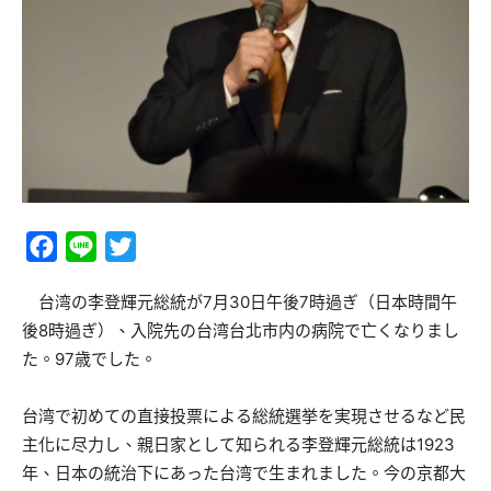
Facebook
Line
Twitter
台湾の李登輝元総統が7月30日午後7時過ぎ（日本時間午
後8時過ぎ）、入院先の台湾台北市内の病院で亡くなりまし
た。97歳でした。
台湾で初めての直接投票による総統選挙を実現させるなど民
主化に尽力し、親日家として知られる李登輝元総統は1923
年、日本の統治下にあった台湾で生まれました。今の京都大