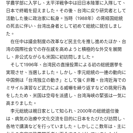
学農学部に入学し、太平洋戦争中は旧日本陸軍に入隊して、
日本で終戦を迎えました。その後、台湾に戻り研究者として
活動した後に政治家に転身。当時（1988年）の蒋経国総統
の死去に伴い、台湾出身者として初めて総統に就任しまし
た。
在任中は議会制度の改革など民主化を推し進めたほか、台
湾の国際社会での存在感を高めようと積極的な外交を展開
し、非公式ながらも米国に初訪問しました。
そして1996年、台湾民の直接投票による初の総統選挙を
実現させ、当選しました。しかし、李元総統の一連の動向に
中国側は「台湾独立の動き」として強く非難。台湾近海での
ミサイル演習など武力による威嚇を繰り返すなどの挑発行為
をしたため、米国は空母を派遣し、台湾海峡の緊張は一気に
高まりました。
李元総統は親日家として知られ、2000年の総統退任後
は、病気の治療や文化交流を目的に日本をたびたび訪問し、
各地で講演などを行っていました。しかしここ数年は、主に