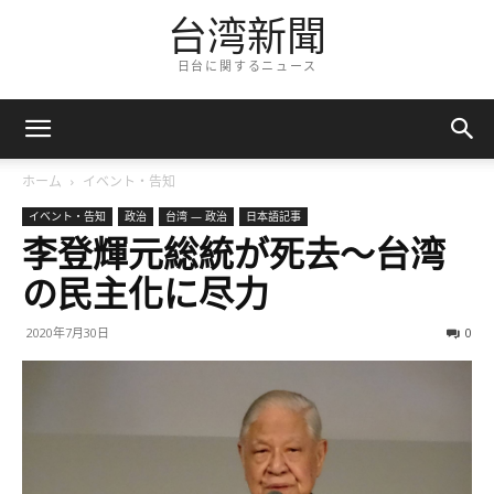
台湾新聞
日台に関するニュース
ホーム
イベント・告知
イベント・告知
政治
台湾 — 政治
日本語記事
李登輝元総統が死去～台湾
の民主化に尽力
2020年7月30日
0