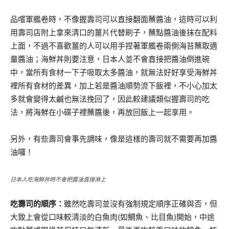
品嚐軍艦卷時，不像握壽司可以直接翻面蘸醬油，這時可以利
用壽司店附上拿來清口的薑片代替刷子，蘸點醬油後抹在配料
上面，不過不喜歡薑的人可以用手捏著軍艦卷兩側海苔蘸取適
量醬油；海鮮丼則要注意，日本人並不會直接把醬油倒進碗
中，當所有食材一下子吸取太多醬油，就無法好好享受海鮮丼
裡所有食材的差異，加上若是醬油順勢流下飯裡，不小心加太
多就會變得太鹹也無法挽回了，因此較建議類似握壽司的吃
法，將海鮮在小碟子裡蘸醬後，再放回飯上一起享用。
另外，有些壽司會事先調味，像是這樣的壽司就不需要再加醬
油囉！
日本人吃海鮮丼時不會把醬油直接淋上
吃壽司的順序
：
雖然吃壽司並沒有強制規定順序正確與否，但
大致上會從口味較清淡的白魚肉(如鯛魚、比目魚)開始，中途