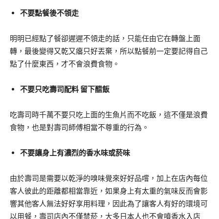
不要點餐後不領走
明明已經點了餐卻遲遲不領走的話，只能任由它在轉盤上面
轉，最後變得又乾又癟只好丟棄，所以點餐前一定要記得自己
點了什麼東西，才不會浪費食物。
不要只吃壽司配料 留下醋飯
吃壽司時千萬不要只吃上面的生魚片而不吃飯，這不僅是浪費
食物，也是對壽司師傅相當不尊重的行為。
不要讓身上有濃烈的香水味或菸味
由於壽司是需要以乾淨的嗅味覺來好好品嚐，加上在店內每位
客人彼此的距離都相當靠近，如果身上有太重的氣味反而會影
響其他客人無法好好享用料理，因此為了讓客人有好的環境可
以用餐，壽司店內不僅禁菸，大多日本人也不會噴香水入店