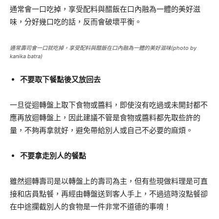
通常會一口吃掉，享受配料與醋飯在口內融為一體的美好滋
味，分好幾口吃的話，反而會破壞平衡。
通常壽司會一口就吃掉，享受配料與醋飯在口內融為一體的美好滋味(photo by
kanika batra)
不要取下餐點後又放回去
一旦從迴轉盤上取下食物或醬料，即使沒有吃過或未開封都不
應再放迴轉盤上，因此建議不管是食物或醬料都先取些許的
量，不夠再拿就好，避免帶給別人或自己不必要的麻煩。
不要拿走別人的餐點
雖然迴轉壽司是以轉盤上的壽司為主，但有些現做料理是可直
接和店員點餐，再經由轉盤送到客人手上，不過這時沒點餐卻
在中途攔截別人的食物是一件非常不道德的事唷！