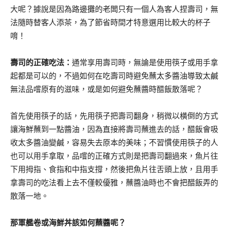
大呢？據說是因為路邊攤的老闆只有一個人為客人捏壽司，無
法隨時替客人添茶，為了節省時間才特意選用比較大的杯子
唷！
壽司的正確吃法：
通常享用壽司時，無論是使用筷子或用手拿
起都是可以的，不過如何在吃壽司時避免蘸太多醬油導致太鹹
無法品嚐原有的滋味，或是如何避免蘸醬時醋飯散落呢？
首先使用筷子的話，先用筷子把壽司翻身，稍微以橫倒的方式
讓海鮮蘸到一點醬油，因為直接將壽司蘸進去的話，醋飯會吸
收太多醬油變鹹，容易失去原本的美味；不習慣使用筷子的人
也可以用手拿取，品嚐的正確方式則是把壽司翻過來，魚片往
下用拇指、食指和中指支撐，然後把魚片往舌頭上放，且用手
拿壽司的吃法看上去不僅較優雅，蘸醬油時也不會把醋飯弄的
散落一地。
那軍艦卷或海鮮丼該如何蘸醬呢？