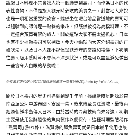
說起日本料理不禁會讓人第一個聯想到壽司，而作為日本的代
表性食物，不僅是旅人觀光時必吃的美食之一，對當地人來說
也是一項相當重要的飲食。雖然坐在吧台前品嘗道地的壽司可
以體驗到向師傅逐一點餐的樂趣，但既然被視為高檔料理，不
一定適合預算有限的旅人，關於這點大家不需太過擔心，日本
也有不少迴轉壽司可以選擇。今天小編就向大家介紹壽司的正
確吃法，以及日本人都不說但默默遵守的常識和禮儀，下次前
往壽司店用餐時就不會搞不清楚狀況，或是可以盡量避免做出
一些會令人白眼的舉動啦！
坐在壽司店的吧台前可以體驗向師傅逐一點餐的樂趣(photo by Yuichi Kosio)
關於日本壽司的歷史可追溯到幾千年前，據說當時是起源於東
南亞湄公河中游泰國、寮國一帶，後來傳至長江流域，最後再
經過朝鮮半島傳入日本。由於當時的冷藏技術尚未發達，初期
主要是使用發酵過後的魚肉製作以便保存，這種料理型態稱作
｢熟壽司｣(熟れ鮨)，滋賀縣的鯽魚壽司就是日本最早食用也最