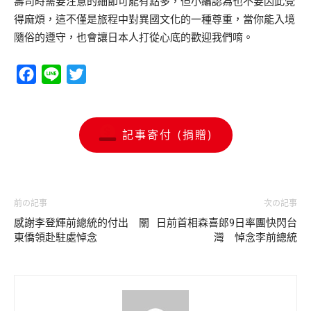
壽司時需要注意的細節可能有點多，但小編認為也不要因此覺
得麻煩，這不僅是旅程中對異國文化的一種尊重，當你能入境
隨俗的遵守，也會讓日本人打從心底的歡迎我們唷。
Facebook
Line
Twitter
記事寄付 (捐贈)
前の記事
次の記事
感謝李登輝前總統的付出 關
日前首相森喜郎9日率團快閃台
東僑領赴駐處悼念
灣 悼念李前總統