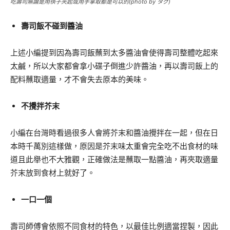
吃壽司無論是用筷子夾起或用手拿取都是可以的(photo by タグ)
壽司飯不碰到醬油
上述小編提到因為壽司飯蘸到太多醬油會使得壽司整體吃起來
太鹹，所以大家都會拿小碟子倒進少許醬油，再以壽司飯上的
配料蘸取適量，才不會失去原本的美味。
不攪拌芥末
小編在台灣時看過很多人會將芥末和醬油攪拌在一起，但在日
本時千萬別這樣做，原因是芥末味太重會完全吃不出食材的味
道且此舉也不大雅觀，正確做法是蘸取一點醬油，再夾取適量
芥末放到食材上就好了。
一口一個
壽司師傅會依照不同食材的特色，以最佳比例適當捏製，因此