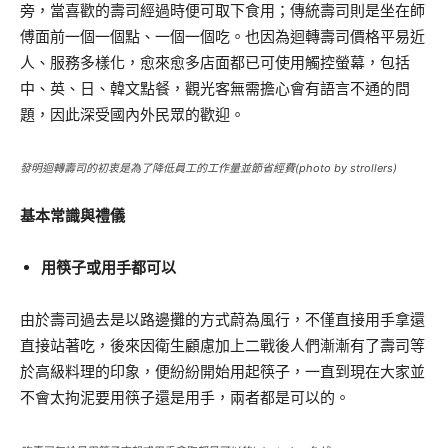
旁，當喜歡的壽司經過時便可取下食用；傳統壽司則是坐在師
傅面前一個一個點、一個一個吃。也因為迴轉壽司價格平易近
人、服務多樣化，愈來愈多店面都已可使用觸控螢幕，包括
中、英、日、韓文點餐，觀光客無需擔心會有語言不通的問
題，因此深受國內外民眾的歡迎。
發明迴轉壽司的初衷是為了降低員工的工作量並節省經費(photo by strollers)
基本常識與禮儀
用筷子或用手都可以
由於壽司過去是以路邊攤的方式蔚為風行，不僅直接用手拿還
直接站著吃，後來因衛生顧慮加上二戰後人們漸漸有了壽司等
於高級料理的印象，便紛紛開始用起筷子，一直到現在大家並
不會太拘泥要用筷子還是用手，兩者都是可以的。