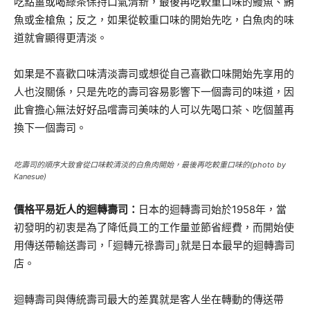
吃點薑或喝綠茶保持口氣清新，最後再吃較重口味的鰻魚、鮪
魚或金槍魚；反之，如果從較重口味的開始先吃，白魚肉的味
道就會顯得更清淡。
如果是不喜歡口味清淡壽司或想從自己喜歡口味開始先享用的
人也沒關係，只是先吃的壽司容易影響下一個壽司的味道，因
此會擔心無法好好品嚐壽司美味的人可以先喝口茶、吃個薑再
換下一個壽司。
吃壽司的順序大致會從口味較清淡的白魚肉開始，最後再吃較重口味的(photo by
Kanesue)
價格平易近人的迴轉壽司：
日本的迴轉壽司始於1958年，當
初發明的初衷是為了降低員工的工作量並節省經費，而開始使
用傳送帶輸送壽司，｢迴轉元祿壽司｣就是日本最早的迴轉壽司
店。
迴轉壽司與傳統壽司最大的差異就是客人坐在轉動的傳送帶