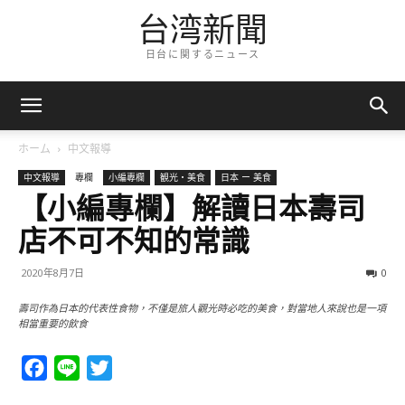
台湾新聞
日台に関するニュース
ホーム
中文報導
中文報導
專欄
小編專欄
観光・美食
日本 ー 美食
【小編專欄】解讀日本壽司
店不可不知的常識
2020年8月7日
0
壽司作為日本的代表性食物，不僅是旅人觀光時必吃的美食，對當地人來說也是一項
相當重要的飲食
Facebook
Line
Twitter