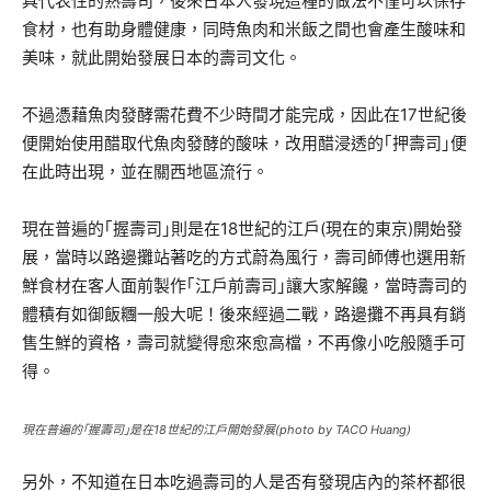
具代表性的熟壽司，後來日本人發現這種的做法不僅可以保存
食材，也有助身體健康，同時魚肉和米飯之間也會產生酸味和
美味，就此開始發展日本的壽司文化。
不過憑藉魚肉發酵需花費不少時間才能完成，因此在17世紀後
便開始使用醋取代魚肉發酵的酸味，改用醋浸透的｢押壽司｣便
在此時出現，並在關西地區流行。
現在普遍的｢握壽司｣則是在18世紀的江戶(現在的東京)開始發
展，當時以路邊攤站著吃的方式蔚為風行，壽司師傅也選用新
鮮食材在客人面前製作｢江戶前壽司｣讓大家解饞，當時壽司的
體積有如御飯糰一般大呢！後來經過二戰，路邊攤不再具有銷
售生鮮的資格，壽司就變得愈來愈高檔，不再像小吃般隨手可
得。
現在普遍的｢握壽司｣是在18世紀的江戶開始發展(photo by TACO Huang)
另外，不知道在日本吃過壽司的人是否有發現店內的茶杯都很