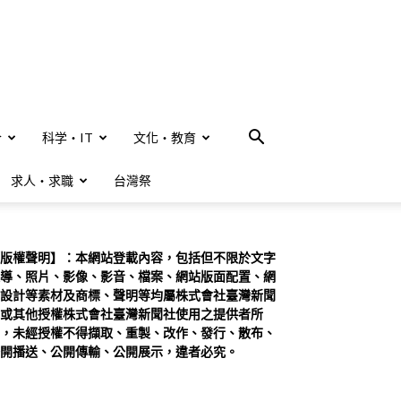
合
科学・IT
文化・教育
求人・求職
台灣祭
版權聲明】：本網站登載內容，包括但不限於文字
導、照片、影像、影音、檔案、網站版面配置、網
設計等素材及商標、聲明等均屬株式會社臺灣新聞
或其他授權株式會社臺灣新聞社使用之提供者所
，未經授權不得擷取、重製、改作、發行、散布、
開播送、公開傳輸、公開展示，違者必究。