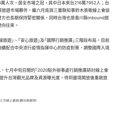
8萬人次，居全市場之冠，其中日本來台216萬7952人；台
要國際旅遊市場夥伴，繼六月底與三重縣知事鈴木英敬線上會談
也長期保持緊密關係，同時台灣也是香川縣inbound旅
雙向往來。
旅遊｣、｢安心旅遊｣及｢國際行銷推廣｣三階段布局，目前
持續配合中央流行疫情指揮中心的防疫對策，調整國際入境
七月中旬召開的｢2020駐外辦事處行銷推廣研討線上會
，提升台灣觀光品牌及資源曝光度，待到邊境開放後重啟旅
方線上會談(觀光局提供)