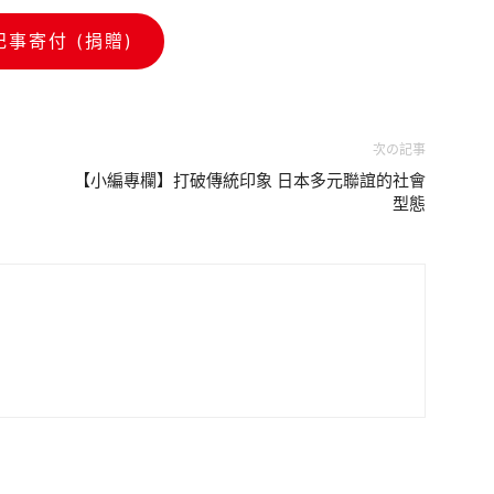
記事寄付 (捐贈)
次の記事
【小編專欄】打破傳統印象 日本多元聯誼的社會
型態