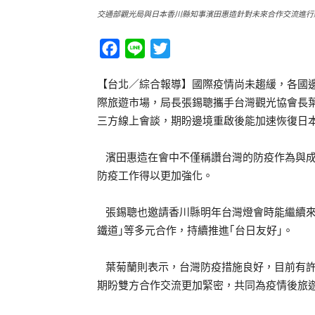
交通部觀光局與日本香川縣知事濱田惠造針對未來合作交流進行
Facebook
Line
Twitter
【台北／綜合報導】國際疫情尚未趨緩，各國
際旅遊市場，局長張錫聰攜手台灣觀光協會長
三方線上會談，期盼邊境重啟後能加速恢復日
濱田惠造在會中不僅稱讚台灣的防疫作為與成
防疫工作得以更加強化。
張錫聰也邀請香川縣明年台灣燈會時能繼續來
鐵道｣等多元合作，持續推進｢台日友好｣。
葉菊蘭則表示，台灣防疫措施良好，目前有許
期盼雙方合作交流更加緊密，共同為疫情後旅