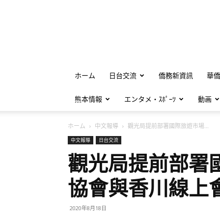
ホーム
日台交流
僑務新資訊
華
熊本情報
エンタメ・ｽﾎﾟｰﾂ
動画
ホーム
中文報導
觀光局提前部署國際旅遊市場...
中文報導
日台交流
觀光局提前部署
協會與香川線上
2020年8月18日