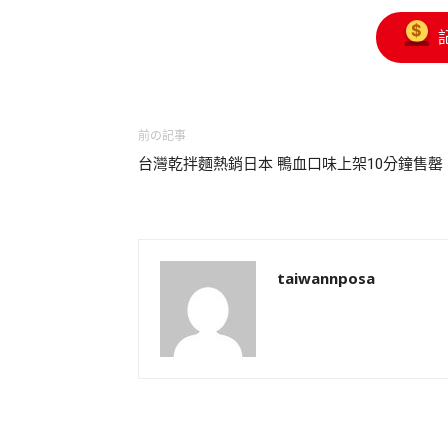
前の記事
台灣乾拌麵熱銷日本 鴨血口味上架10分鐘售罄
taiwannposa