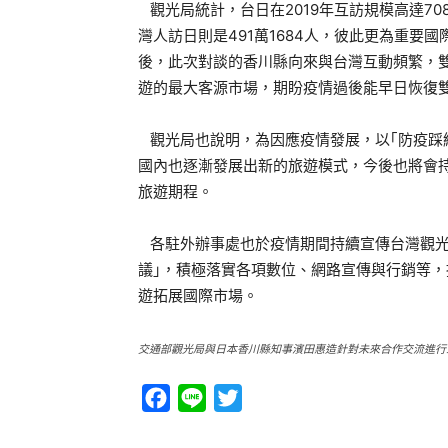
觀光局統計，台日在2019年互訪規模高達70
灣人訪日則是491萬1684人，彼此更為重
後，此次對談的香川縣向來與台灣互動頻繁，雙方
遊的最大客源市場，期盼疫情過後能早日恢復
觀光局也說明，為因應疫情發展，以｢防疫踩線
國內也逐漸發展出新的旅遊模式，今後也將會
旅遊期程。
各駐外辦事處也於疫情期間持續宣傳台灣觀光，
議｣，積極落實各項數位、網路宣傳與行銷等
遊拓展國際市場。
交通部觀光局與日本香川縣知事濱田惠造針對未來合作交流進行三
Facebook
Line
Twitter