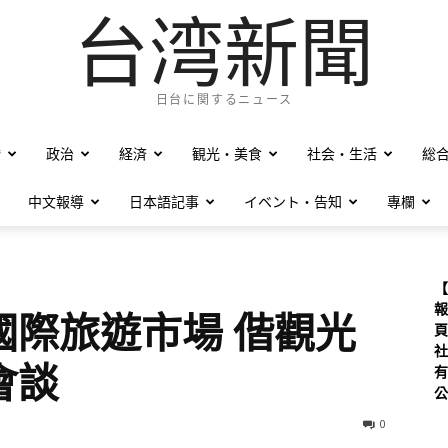
台湾新聞
日台に関するニュース
僑
政治
経済
観光・美食
社会・生活
総
中文報導
日本語記事
イベント・告知
專欄
【
報
國際旅遊市場 偕觀光
頁
社
會談
有
公
0