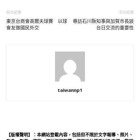
前の記事
次の記事
東京台商會高爾夫球賽 以球
專訪石川縣知事與加賀市長談
會友做國民外交
台日交流的重要性
taiwannp1
【版權聲明】：本網站登載內容，包括但不限於文字報導、照片、