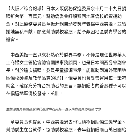
【大阪／綜合報導】日本大阪僑務促進委員余十月二十九日捐
贈新台幣一百萬元，幫助僑委會紓解艱困地區僑校師資補助
金，對此僑務委員長童振源親自頒發獎牌表揚中西美姬，並給
謝她無私奉獻，願意幫助僑校發展，給予艱困地區僑青學習的
機會。
中西美姬一直以來都熱心於僑界事務，不僅是現任世界華人
工商婦女企管協會總會國際事務顧問，也是日本關西分會副會
長，對於這次捐贈，委員長童振源表示，能幫助到海外艱困地
區僑校師資及教學品質的提升，僑委會也會妥善運用每一筆輔
助金，確保充分符合捐助者的意旨，讓捐贈者的善念種子可以
在偏遠地區僑校發芽、茁壯。
童振源委員長頒發感謝狀感謝中西美姬一直以來對僑界的無私付出
童委員長也提到，中西美姬過去也很積極捐助僑生獎學金、
幫助僑生在台就學、協助僑校發展，去年就捐贈兩百萬日圓給