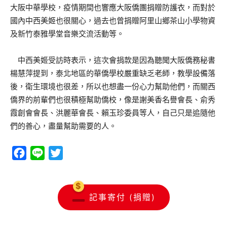
大阪中華學校，疫情期間也響應大阪僑團捐贈防護衣，而對於
國內中西美姬也很關心，過去也曾捐贈阿里山鄉茶山小學物資
及新竹泰雅學堂音樂交流活動等。
中西美姬受訪時表示，這次會捐款是因為聽聞大阪僑務秘書
楊慧萍提到，泰北地區的華僑學校嚴重缺乏老師，教學設備落
後，衛生環境也很差，所以也想盡一份心力幫助他們，而關西
僑界的前輩們也很積極幫助僑校，像是謝美香名譽會長、俞秀
霞創會會長、洪麗華會長、賴玉珍委員等人，自己只是追隨他
們的善心，盡量幫助需要的人。
Facebook
Line
Twitter
記事寄付 (捐贈)