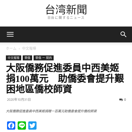
台湾新聞
日台に関するニュース
ホーム
中文報導
中文報導
華僑
華僑 ー 関西
大阪僑務促進委員中西美姬
捐100萬元 助僑委會提升艱
困地區僑校師資
2020年10月31日
0
大阪僑務促進委員中西美姬捐贈一百萬元助僑委會提升僑校師資
Facebook
Line
Twitter