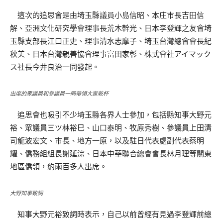
這次的追思會是由埼玉縣議員小島信昭、本庄市長吉田信
解、亞洲文化研究學會理事長荒木幹光、日本李登輝之友會埼
玉縣支部長江口正史、理事清水志摩子、埼玉台灣總會會長紀
秋美、日本台灣親善協會理事富田家彰、株式會社アイマック
ス社長今井良治一同發起。
出席的眾議員和參議員一同帶領大家乾杯
追思會也吸引不少埼玉縣各界人士參加，包括縣知事大野元
裕、眾議員三ツ林裕巳、山口泰明、牧原秀樹、參議員上田清
司龍波宏文、市長、地方一原，以及駐日代表處副代表蔡明
耀、僑務組組長謝延淙、日本中華聯合總會會長林月理等關東
地區僑領，約兩百多人出席。
大野知事致詞
知事大野元裕致詞時表示，自己以前曾經有見過李登輝前總