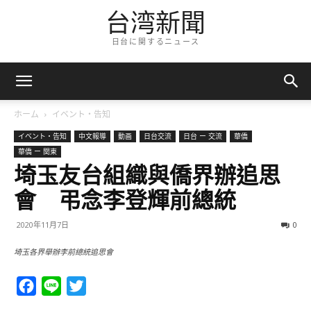
台湾新聞
日台に関するニュース
ホーム
イベント・告知
イベント・告知
中文報導
動画
日台交流
日台 ー 交流
華僑
華僑 ー 関東
埼玉友台組織與僑界辦追思
會 弔念李登輝前總統
2020年11月7日
0
埼玉各界舉辦李前總統追思會
Facebook
Line
Twitter