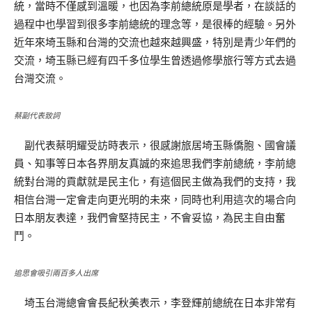
統，當時不僅感到溫暖，也因為李前總統原是學者，在談話的
過程中也學習到很多李前總統的理念等，是很棒的經驗。另外
近年來埼玉縣和台灣的交流也越來越興盛，特別是青少年們的
交流，埼玉縣已經有四千多位學生曾透過修學旅行等方式去過
台灣交流。
蔡副代表致詞
副代表蔡明耀受訪時表示，很感謝旅居埼玉縣僑胞、國會議
員、知事等日本各界朋友真誠的來追思我們李前總統，李前總
統對台灣的貢獻就是民主化，有這個民主做為我們的支持，我
相信台灣一定會走向更光明的未來，同時也利用這次的場合向
日本朋友表達，我們會堅持民主，不會妥協，為民主自由奮
鬥。
追思會吸引兩百多人出席
埼玉台灣總會會長紀秋美表示，李登輝前總統在日本非常有