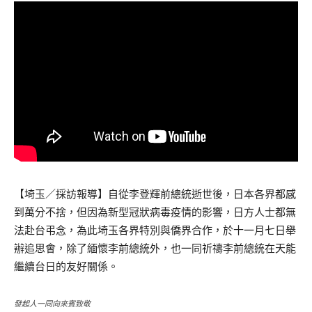
【埼玉／採訪報導】自從李登輝前總統逝世後，日本各界都感
到萬分不捨，但因為新型冠狀病毒疫情的影響，日方人士都無
法赴台弔念，為此埼玉各界特別與僑界合作，於十一月七日舉
辦追思會，除了緬懷李前總統外，也一同祈禱李前總統在天能
繼續台日的友好關係。
發起人一同向來賓致敬