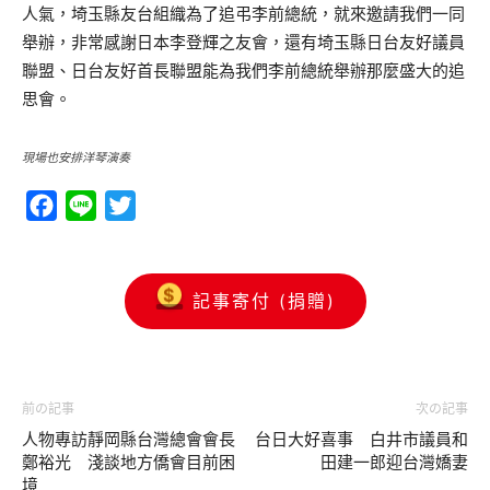
人氣，埼玉縣友台組織為了追弔李前總統，就來邀請我們一同
舉辦，非常感謝日本李登輝之友會，還有埼玉縣日台友好議員
聯盟、日台友好首長聯盟能為我們李前總統舉辦那麼盛大的追
思會。
現場也安排洋琴演奏
Facebook
Line
Twitter
記事寄付 (捐贈)
前の記事
次の記事
人物專訪靜岡縣台灣總會會長
台日大好喜事 白井市議員和
鄭裕光 淺談地方僑會目前困
田建一郎迎台灣嬌妻
境