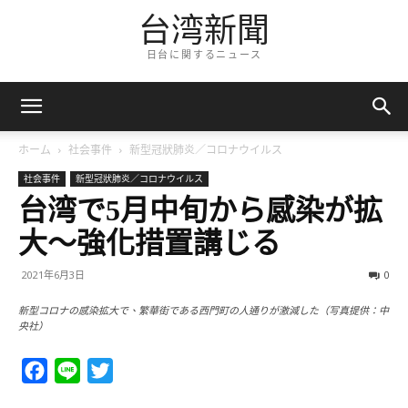
台湾新聞
日台に関するニュース
ホーム
社会事件
新型冠狀肺炎／コロナウイルス
社会事件
新型冠狀肺炎／コロナウイルス
台湾で5月中旬から感染が拡
大～強化措置講じる
2021年6月3日
0
新型コロナの感染拡大で、繁華街である西門町の人通りが激減した（写真提供：中
央社）
Facebook
Line
Twitter