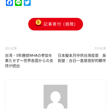
Facebook
Line
Twitter
記事寄付 (捐贈)
前の記事
次の記事
台湾、5年連続WHAの参加を
日本擬本月中供台灣疫苗 吳
果たせず〜世界各国からの支
釗燮：台日一直是很好的夥伴
持が続出