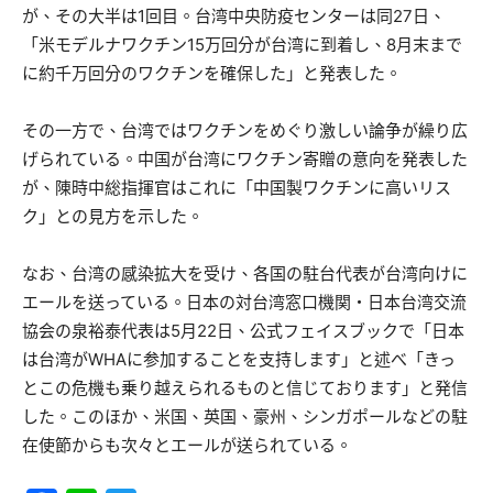
が、その大半は1回目。台湾中央防疫センターは同27日、
「米モデルナワクチン15万回分が台湾に到着し、8月末まで
に約千万回分のワクチンを確保した」と発表した。
その一方で、台湾ではワクチンをめぐり激しい論争が繰り広
げられている。中国が台湾にワクチン寄贈の意向を発表した
が、陳時中総指揮官はこれに「中国製ワクチンに高いリス
ク」との見方を示した。
なお、台湾の感染拡大を受け、各国の駐台代表が台湾向けに
エールを送っている。日本の対台湾窓口機関・日本台湾交流
協会の泉裕泰代表は5月22日、公式フェイスブックで「日本
は台湾がWHAに参加することを支持します」と述べ「きっ
とこの危機も乗り越えられるものと信じております」と発信
した。このほか、米国、英国、豪州、シンガポールなどの駐
在使節からも次々とエールが送られている。