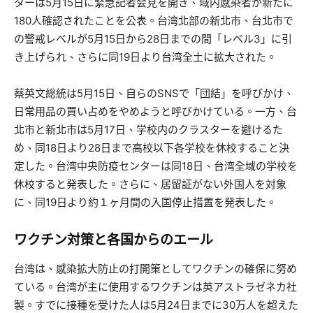
ターは5月15日に緊急記者会見を開き、域内感染者が新たに
180人確認されたことを公表。台湾北部の新北市、台北市で
の警戒レベルが5月15日から28日までの間「レベル3」に引
き上げられ、さらに同19日より台湾全土に拡大された。
蔡英文総統は5月15日、自らのSNSで「団結」を呼びかけ、
日常用品の買い占めをやめようと呼びかけている。一方、台
北市と新北市は5月17日、学校内のクラスターを避けるた
め、同18日より28日まで高校以下各学校を休校すること決
定した。台湾中央防疫センターは同18日、台湾全域の学校を
休校すると発表した。さらに、居留証がない外国人を対象
に、同19日より約１ヶ月間の入国停止措置を発表した。
ワクチン対策と各国からのエール
台湾は、感染拡大防止の打開策としてワクチンの確保に努め
ている。台湾が主に使用するワクチンは英アストラゼネカ社
製。すでに接種を受けた人は5月24日までに30万人を超えた