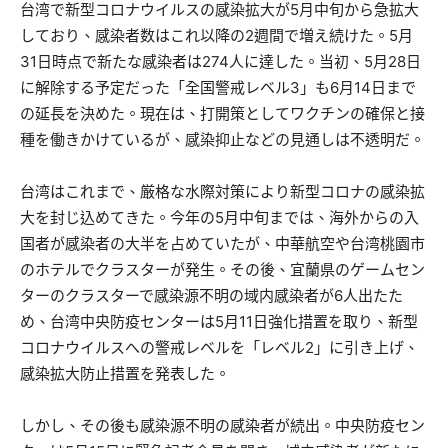
台湾で新型コロナウイルスの感染拡大が5月中旬から急拡大
しており、感染者数はこれ以降の2週間で増え続けた。5月
31日時点で新たな感染者は274人に達した。当初、5月28日
に解除する予定だった「全国警戒レベル3」も6月14日まで
の延長を決めた。現在は、打開策としてワクチンの確保と接
種を働きかけているが、感染抑止などの見通しは不透明だ。
台湾はこれまで、厳格な水際対策により新型コロナの感染拡
大を封じ込めてきた。今年の5月中旬までは、海外からの入
国者が感染者の大半を占めていたが、中華航空や台湾桃園市
のホテルでクラスターが発生。その後、宜蘭県のゲームセン
ターのクラスターで感染源不明の域内感染者が6人出たた
め、台湾中央防疫センターは5月11日強化措置を取り、新型
コロナウイルスへの警戒レベルを「レベル2」に引き上げ、
感染拡大防止措置を発表した。
しかし、その後も感染源不明の感染者が続出。中央防疫セン