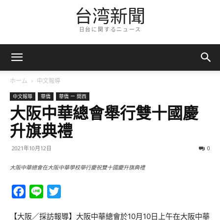
台湾新聞
日台に関するニュース
ホーム
中文報導
中文報導
華僑
華僑 ー 関西
大阪中華總會舉行雙十國慶
升旗典禮
2021年10月12日
0
大阪中華總會在大阪中華學校舉行慶祝雙十國慶升旗典禮
Facebook
Line
Twitter
【大阪／採訪報導】大阪中華總會於10月10日上午在大阪中華