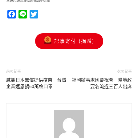
李世丙處長與関西僑領們合影
Facebook
Line
Twitter
記事寄付 (捐贈)
前の記事
次の記事
感謝日本無償提供疫苗 台灣
福岡辦事處國慶祝會 當地政
企業返恩捐60萬枚口罩
要名流近三百人出席