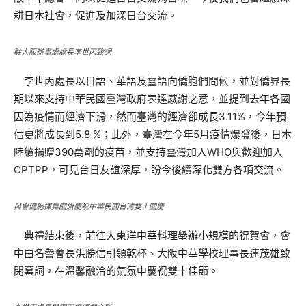
耕日本社會，促進及加深日台交流。
駐大阪辦事處處長李世丙致詞
李世丙處長以日語、華語及臺語向僑胞們問候，並對僑界長
期以來支持中華民國臺灣政府表達感謝之意，並提到去年各國
因為疫情而經濟下滑，然而臺灣的經濟卻成長3.11%，今年預
估更將成長到5.8 %；此外，臺灣在今年5月疫情爆發後，日本
陸續捐贈390萬劑的疫苗，並支持臺灣加入WHO與歡迎加入
CPTPP，可見台日友誼深厚，盼今後續深化雙方各項交流。
與會僑胞揮舞國旗慶祝中華民國台灣雙十國慶
典禮結束後，前往大東洋中華料理舉辦小規模的祝賀會，會
中由名譽會長洪勝信引領乾杯、大阪中華學校理事長連茂雄致
閉幕詞，在溫馨融洽的氣氛中慶祝雙十佳節。