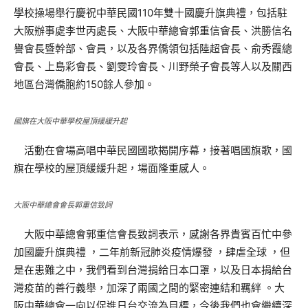
學校操場舉行慶祝中華民國110年雙十國慶升旗典禮，包括駐
大阪辦事處李世丙處長、大阪中華總會郭重信會長、洪勝信名
譽會長暨幹部、會員，以及各界僑領包括陸超會長、俞秀霞總
會長、上島彩會長、劉雯玲會長、川野榮子會長等人以及關西
地區台灣僑胞約150餘人參加。
國旗在大阪中華學校屋頂緩緩升起
活動在會場高唱中華民國國歌揭開序幕，接著唱國旗歌，國
旗在學校的屋頂緩緩升起，場面隆重感人。
大阪中華總會會長郭重信致詞
大阪中華總會郭重信會長致詞表示，感謝各界貴賓百忙中參
加國慶升旗典禮 ，二年前新冠肺炎疫情爆發 ，肆虐全球 ，但
是在患難之中，我們看到台灣捐給日本口罩，以及日本捐給台
灣疫苗的善行義舉，加深了兩國之間的緊密連結和羈絆 。大
阪中華總會一向以促進日台交流為目標，今後我們也會繼續深