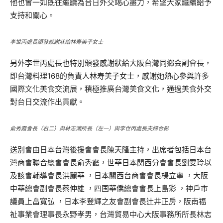
他也會一如既往繼續為台日外交竭心盡力，希望大家繼續給予
支持和關心。
李世丙處長頒發感謝狀給林寿美子女士
另外李世丙處長也特別頒發感謝狀給大阪台灣同鄉会副會長，
即台灣料理168的負責人林寿美子女士，感謝她熱心參與許多
國際文化美食交流展，積極推廣台灣美食文化，通過美食外交
對台日交流作出貢獻。
俞秀霞會長（右二）與林志鴻所長（左一）與李世丙處長夫婦合影
送別會由日本台灣後援會會長陳天隆主持，出席者包括日本台
灣商會聯合總會會長俞秀霞，世華日本関西分會會長劉雯玲以
及該會輔導會長洪麗華 ，日本關西台商會會長楊立寧 ，大阪
中華總會副會長蔡伸雄 ，四国華僑總會會長上島彩 ，神戶市
議員上畠寬弘 ，日本李登輝之友會副會長辻井正房，阪南福
祉事業會理事長永野孝男，台灣貿易中心大阪事務所所長林志