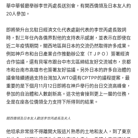
華中華餐廳舉辦李世丙處長送別會，有関西僑領及日本友人約
20人參加。
即將榮升台北駐日經濟文化代表處副代表的李世丙處長致詞
時，對三年任內各僑界對他的支持表示感謝，並表示在即使在
近二年疫情期間，關西地區與日本的交流仍然取得許多成果。
例如神戶市和台日產業合作推動辦公室（T J P O ）簽署經濟
合作協議，還有貝塚市跟台中市北區締結友好交流城市，京都
市和台南市高雄市也簽署友好協議。另外日本的許多自治體的
議會陸續通過支持台灣加入WTO還有CPTPP的議程提案，最
重要的是下個月11月12日即將在神戶舉行的台日交流高峰會，
參加的自治體和人數創新高。這次他會接到更上一層的任務，
全是在座各位僑領全力支持下所得到的結果。
關西僑領及日本友人歡送李世丙處長及夫人
他坦承非常捨不得離開大阪這片熟悉的土地和友人，到了東京