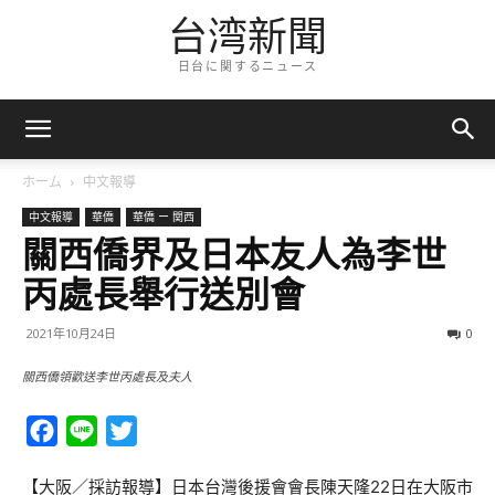
台湾新聞
日台に関するニュース
ホーム
中文報導
中文報導
華僑
華僑 ー 関西
關西僑界及日本友人為李世
丙處長舉行送別會
2021年10月24日
0
關西僑領歡送李世丙處長及夫人
Facebook
Line
Twitter
【大阪／採訪報導】日本台灣後援會會長陳天隆22日在大阪市