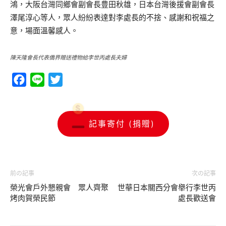
鴻，大阪台灣同鄉會副會長豊田秋雄，日本台灣後援會副會長
澤尾淳心等人，眾人紛紛表達對李處長的不捨、感謝和祝福之
意，場面溫馨感人。
陳天隆會長代表僑界贈送禮物給李世丙處長夫婦
Facebook
Line
Twitter
記事寄付 (捐贈)
前の記事
次の記事
榮光會戶外懇親會 眾人齊聚
世華日本關西分會舉行李世丙
烤肉賀榮民節
處長歡送會