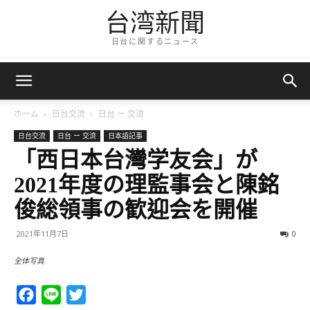
台湾新聞
日台に関するニュース
ホーム
日台交流
日台 ー 交流
日台交流
日台 ー 交流
日本語記事
「西日本台灣学友会」が
2021年度の理監事会と陳銘
俊総領事の歓迎会を開催
2021年11月7日
0
全体写真
Facebook
Line
Twitter