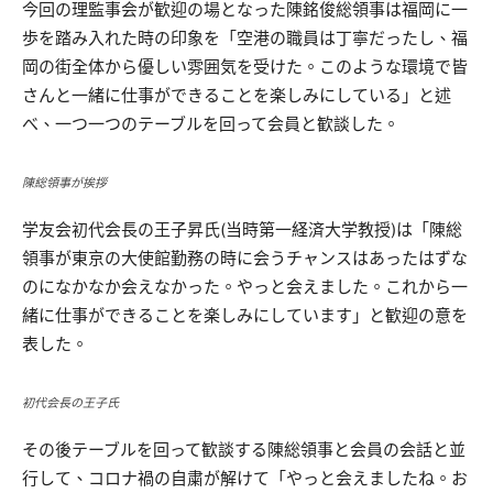
今回の理監事会が歓迎の場となった陳銘俊総領事は福岡に一
歩を踏み入れた時の印象を「空港の職員は丁寧だったし、福
岡の街全体から優しい雰囲気を受けた。このような環境で皆
さんと一緒に仕事ができることを楽しみにしている」と述
べ、一つ一つのテーブルを回って会員と歓談した。
陳総領事が挨拶
学友会初代会長の王子昇氏(当時第一経済大学教授)は「陳総
領事が東京の大使館勤務の時に会うチャンスはあったはずな
のになかなか会えなかった。やっと会えました。これから一
緒に仕事ができることを楽しみにしています」と歓迎の意を
表した。
初代会長の王子氏
その後テーブルを回って歓談する陳総領事と会員の会話と並
行して、コロナ禍の自粛が解けて「やっと会えましたね。お