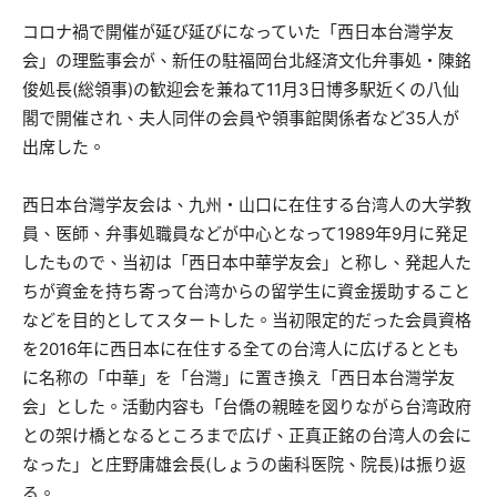
コロナ禍で開催が延び延びになっていた「西日本台灣学友
会」の理監事会が、新任の駐福岡台北経済文化弁事処・陳銘
俊処長(総領事)の歓迎会を兼ねて11月3日博多駅近くの八仙
閣で開催され、夫人同伴の会員や領事館関係者など35人が
出席した。
西日本台灣学友会は、九州・山口に在住する台湾人の大学教
員、医師、弁事処職員などが中心となって1989年9月に発足
したもので、当初は「西日本中華学友会」と称し、発起人た
ちが資金を持ち寄って台湾からの留学生に資金援助すること
などを目的としてスタートした。当初限定的だった会員資格
を2016年に西日本に在住する全ての台湾人に広げるととも
に名称の「中華」を「台灣」に置き換え「西日本台灣学友
会」とした。活動内容も「台僑の親睦を図りながら台湾政府
との架け橋となるところまで広げ、正真正銘の台湾人の会に
なった」と庄野庸雄会長(しょうの歯科医院、院長)は振り返
る。