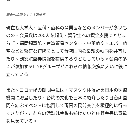
開会の挨拶をする庄野会長
現在も大学人、医科・歯科の開業医などのメンバーが多いも
のの、会員数は200人を超え、留学生への資金支援にとどま
らず、福岡領事館、台湾貿易センター、中華航空、エバー航
空などと緊密な連携をとって台湾国内の最新の動向を共有し
たり、割安航空券情報を提供するなどもしている。会員の多
くが参加するLINEグループがこれらの情報交換に大いに役に
立っている。
また、コロナ禍の期間中には、マスクや体温計を日本の医療
機関に贈呈したり、台湾の文化を日本に紹介したり日台両国
間を結ぶイベントに協賛して両国の民間交流を積極的に行っ
てきたが、これらの活動は今後も続けたいと庄野会長は意欲
を見せている。