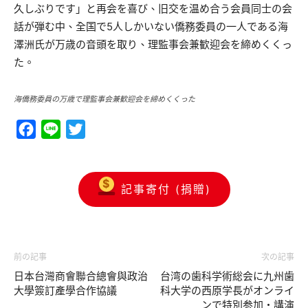
久しぶりです」と再会を喜び、旧交を温め合う会員同士の会
話が弾む中、全国で5人しかいない僑務委員の一人である海
澤洲氏が万歳の音頭を取り、理監事会兼歓迎会を締めくくっ
た。
海僑務委員の万歳で理監事会兼歓迎会を締めくくった
Facebook
Line
Twitter
記事寄付 (捐贈)
前の記事
次の記事
日本台灣商會聯合總會與政治
台湾の歯科学術総会に九州歯
大學簽訂產學合作協議
科大学の西原学長がオンライ
ンで特別参加・講演