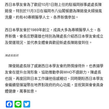
西日本學友會為了歡迎10月1日剛上任的駐福岡辦事處處長陳
銘俊，特別於11月3日在福岡市八仙閣餐廳為陳銘俊夫婦接風
洗塵，約有40專精醫學人士、各界新僑參加。
西日本學友會於1989年創立，成員大多為專精醫學人士、各
界新僑，會長庄野庸雄也特別為陳處長介紹西日本學友會成立
及營運現況、並代表全體會員歡迎新處長陳銘俊到任。
陳處長致詞
陳俊銘處長除了感謝西日本學友會的熱情接待外，也表揚學
友會在提升台灣形象、協助推動參與WHO不遺餘力。陳處長
也說，再度回到日本工作讓他倍感親切，同時期盼西日本學友
會繼續發揮凝聚在地界對政府的向心功能，並祝賀與會會員身
體健康，萬事如意。
Facebook
Line
Twitter