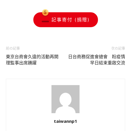
記事寄付 (捐贈)
前の記事
次の記事
東京台商會久違的活動再開
日台商務促進會總會 盼疫情
理監事出席踴躍
早日結束重啟交流
taiwannp1