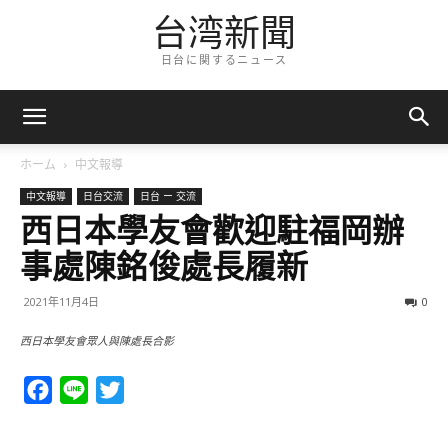
台湾新聞
日台に関するニュース
ホーム
中文報導
中文報導
日台交流
日台 ー 交流
西日本學友會歡迎駐福岡辦
事處陳銘俊處長履新
2021年11月4日
0
西日本學友會眾人與陳處長合影
Facebook
Line
Twitter