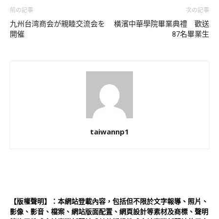
前の記事
次の記事
九州台湾商会が親睦交流会を
橫濱中華學院畢業典禮 歡送
開催
87名畢業生
taiwannp1
【版權聲明】：本網站登載內容，包括但不限於文字報導、照片、
影像、影音、檔案、網站版面配置、網頁設計等素材及商標、聲明