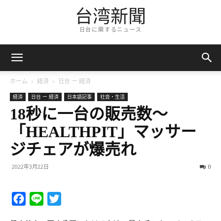
台湾新聞
日台に関するニュース
ホーム
経済
日台 ー 経済
経済
日台 ー 経済
日本語記事
社会・生活
18秒に一台の販売数～
「HEALTHPIT」マッサー
ジチェアが爆売れ
2022年3月22日
0
Facebook
Line
Twitter