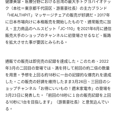
健康美容・医療分野における台湾の最大手トクヨバイオテッ
ク（本社＝東京都千代田区、游晋豪社長）の主力ブランド
「HEALTHPIT」マッサージチェアの販売が好調だ。2017年
に日本市場向けに本格販売を開始したもので、通常販売に加
え、主力商品のヘルスピット「JC-110」を2021年6月に通信
販売大手のショップのチャンネルに初登場させるなど、販路
を拡大させた事が要因とみられる。
通販での販売は即完売の記録を達成した。このため、2022
年3月の二回目の登場では、満を持して前回の約二倍の数量
を用意。予想を上回る約18秒に一台の記録的な爆売れを達成
した。この販売の好調を維持したまま3月26日、三回目のシ
ョップチャンネル「お得にいいもの！週末家電市」の登場を
3月23日に発表した。「前回の18秒に１台の販売記録を上回
る10秒に1台を目指します」（游晋豪社長）と意気込んでい
る。