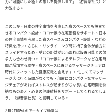
力が可能にした極上の癒しを提供します」（游晋豪社長）と
力説する。
このほか、日本の住宅事情を考慮した省スペースでも設置で
きるコンパクト設計、コロナ禍の在宅勤務をサポート、日本
の住宅事情を考慮した省スペース＆コンパクト設計、などの
特徴を持つ。さらに、リクライニング時に椅子全体が前方に
スライドするため、壁との距離が5cmあれば設置可能との競
争力も合わせ持つ。「コロナ禍によるテレワークなど在宅時
間が増加する現在、省スペースに置けるマッサージチェアは
時代にフィットした健康家電と言えます。 忙しくてマッサ
ージ店に行く時間がなくても、部屋にコンパクトなマッサー
ジチェアがあればストレスが溜まりがちな長い在宅時間を快
適なもの変え、心身の健康維持をサポートしてくれるでしょ
う」（游晋豪社長）と説明している。
3月2日配信のアーカイブ動画は