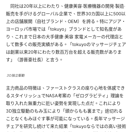
同社は20年以上にわたり、健康美容‧医療機器の開発‧製造‧
販売を手がけるグローバル企業で、世界30カ国以上に500以
上の店舗展開（自社ブランド、OEM）を誇る。特にアジア・
ヨーロッパ市場では「tokuyo」ブランドとして知名度があ
り、これまで日本の大手健康‧美容 家電メーカーの代理店と
して数多くの販売実績がある。「tokuyoのマッサージチェア
は創業以来20年にわたり数百万台を超える販売数がありま
す」（游晋豪社長）と言う。
３D独立駆動
主力商品の特徴は、ファーストクラスの座り心地を体感でき
るスタイリッシュでNASA考案の「ゼログラビティ」理論を
取り入れた無重力に近い姿勢を実現した点だ。これにより
3D独立駆動のもみ玉により「頭からもも裏まで」途切れる
ことなくもみほぐす事が可能になっている。長年マッサージ
チェアを研究し続けて来た結果「tokuyoならではの高い技術