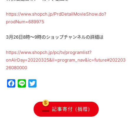
https://www.shopch.jp/PrdDetailMovieShow.do?
prodNum=689975
3月26日8時〜9時のショップチャンネルの詳細は
https://www.shopch.jp/pc/tv/programlist?
onAirDay=20220325&il=program_nav&ic=future#202203
26080000
Facebook
Line
Twitter
記事寄付 (捐贈)