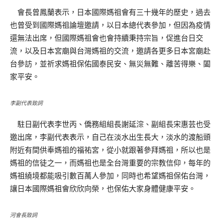
會長曾鳳蘭表示，日本國際媽祖會有三十幾年的歷史，過去
也曾受到國際媽祖論壇邀請，以日本總代表參加，但因為疫情
還無法出席，但國際媽祖會也會持續秉持宗旨，促進台日交
流，以及日本宮廟與台灣媽祖的交流，邀請各更多日本宮廟赴
台參訪，並祈求媽祖保佑國泰民安、無災無難、離苦得樂、闔
家平安。
李副代表致詞
駐日副代表李世丙、僑務組組長謝延淙、副組長宋惠芸也受
邀出席，李副代表表示，自己在淡水出生長大，淡水的渡船頭
附近有間供奉媽祖的福祐宮，從小就跟著參拜媽祖，所以也是
媽祖的信徒之一，而媽祖也是全台灣重要的宗教信仰，每年的
媽祖繞境都能吸引數百萬人參加，同時也希望媽祖保佑台灣，
讓日本國際媽祖會欣欣向榮，也保佑大家身體健康平安。
河會長致詞