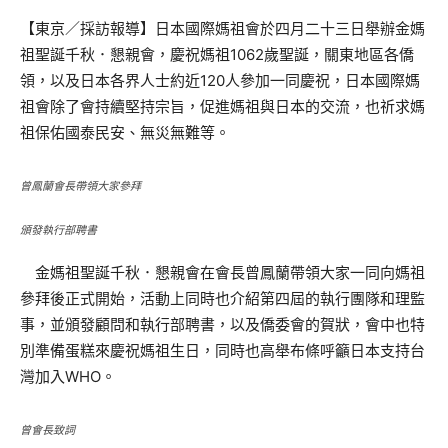
【東京／採訪報導】日本國際媽祖會於四月二十三日舉辦金媽
祖聖誕千秋．懇親會，慶祝媽祖1062歲聖誕，關東地區各僑
領，以及日本各界人士約近120人參加一同慶祝，日本國際媽
祖會除了會持續堅持宗旨，促進媽祖與日本的交流，也祈求媽
祖保佑國泰民安、無災無難等。
曾鳳蘭會長帶領大家參拜
頒發執行部聘書
金媽祖聖誕千秋．懇親會在會長曾鳳蘭帶領大家一同向媽祖
參拜後正式開始，活動上同時也介紹第四屆的執行團隊和理監
事，並頒發顧問和執行部聘書，以及僑委會的賀狀，會中也特
別準備蛋糕來慶祝媽祖生日，同時也高舉布條呼籲日本支持台
灣加入WHO。
曾會長致詞