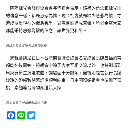
國際佛光會關東協會會長河道台表示，媽祖的信念跟佛光山
的信念一樣，都是慈悲為懷，現今社會就是缺少慈悲為懷，才
造成像是現在的俄烏戰爭，對老百姓造成苦難，所以希望大家
都能秉持慈悲為懷的信念，讓世界更和平。
日總名譽會長陳五福帶領乾杯
懇親會則是在日本台灣商會聯合總會名譽總會長陳五福的帶
領乾杯後開始，懇親會中除了大家互相交流以外，也特別請到
周東寬醫生演唱歌曲，讓場面十分熱鬧，最後則是在執行長錢
妙玲的帶領致閉幕詞後順利結束，日本國際媽祖會也準備了壽
桃、素麵等台灣物產送給大家。
周東寬醫生帶領僑胞唱高山青
Facebook
Line
Twitter