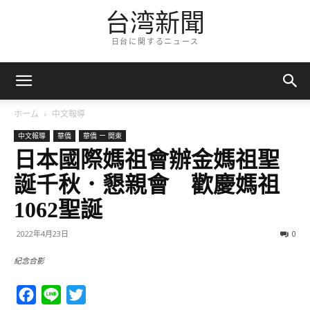
台湾新聞
日台に関するニュース
ホーム
中文報導
中文報導
華僑
華僑 ー 関東
日本國際媽祖會辦金媽祖聖
誕千秋．懇親會 歡慶媽祖
1062聖誕
2022年4月23日
0
紀念合影
Facebook
Line
Twitter