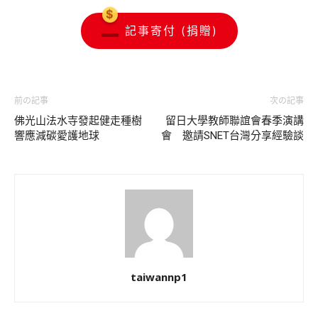
記事寄付 (捐贈)
前の記事
次の記事
佛光山法水寺發起健走種樹
留日大學教師聯誼會春季演講
響應減碳愛護地球
會 邀請SNET台灣分享經驗談
taiwannp1