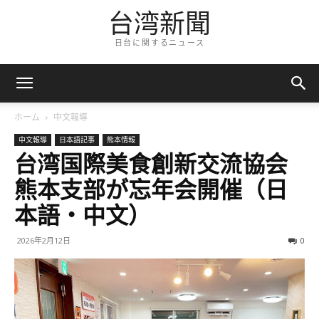
台湾新聞
日台に関するニュース
ホーム
中文報導
中文報導
日本語記事
熊本情報
台湾国際美食創新交流協会
熊本支部が忘年会開催（日
本語・中文）
2026年2月12日
0