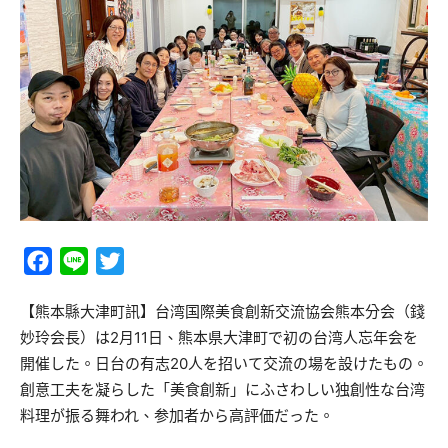
Facebook
Line
Twitter
【熊本縣大津町訊】台湾国際美食創新交流協会熊本分会（錢
妙玲会長）は2月11日、熊本県大津町で初の台湾人忘年会を
開催した。日台の有志20人を招いて交流の場を設けたもの。
創意工夫を凝らした「美食創新」にふさわしい独創性な台湾
料理が振る舞われ、参加者から高評価だった。