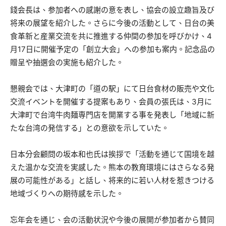
錢会長は、参加者への感謝の意を表し、協会の設立趣旨及び
将来の展望を紹介した。さらに今後の活動として、日台の美
食革新と産業交流を共に推進する仲間の参加を呼びかけ、4
月17日に開催予定の「創立大会」への参加も案内。記念品の
贈呈や抽選会の実施も紹介した。
懇親会では、大津町の「道の駅」にて日台食材の販売や文化
交流イベントを開催する提案もあり、会員の張氏は、3月に
大津町で台湾牛肉麺専門店を開業する事を発表し「地域に新
たな台湾の発信する」との意欲を示していた。
日本分会顧問の坂本和也氏は挨拶で「活動を通じて国境を越
えた温かな交流を実感した。熊本の教育環境にはさらなる発
展の可能性がある」と話し、将来的に若い人材を惹きつける
地域づくりへの期待感を示した。
忘年会を通じ、会の活動状況や今後の展開が参加者から賛同