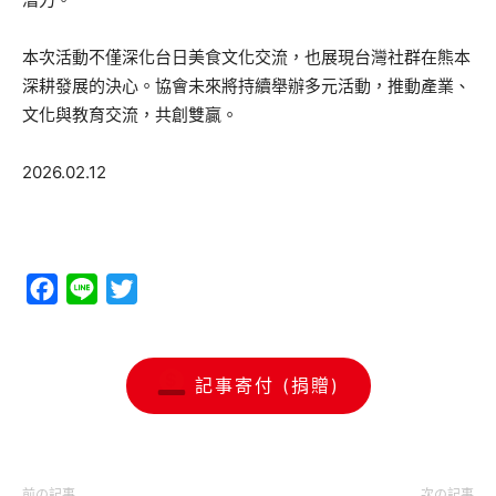
本次活動不僅深化台日美食文化交流，也展現台灣社群在熊本
深耕發展的決心。協會未來將持續舉辦多元活動，推動產業、
文化與教育交流，共創雙贏。
2026.02.12
Facebook
Line
Twitter
記事寄付 (捐贈)
前の記事
次の記事