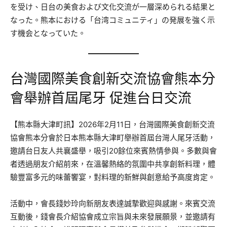
を受け、日台の美食および文化交流が一層深められる結果と
なった。熊本における「台湾コミュニティ」の発展を強く示
す機会となっていた。
台灣國際美食創新交流協會熊本分
會舉辦首屆尾牙 促進台日交流
【熊本縣大津町訊】2026年2月11日，台灣國際美食創新交流
協會熊本分會於日本熊本縣大津町舉辦首屆台灣人尾牙活動，
邀請台日友人共襄盛舉，吸引20餘位來賓熱情參與。多數與會
者透過朋友介紹前來，在溫馨熱絡的氛圍中共享創新料理，體
驗豐富多元的味蕾饗宴，對料理的新鮮與創意給予高度肯定。
活動中，會長錢妙玲向新朋友表達誠摯歡迎與感謝。來賓交流
互動後，錢會長介紹協會成立宗旨與未來發展願景，並邀請有