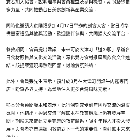
志者加入協會，說明理事與會員權益及參與機會，期盼凝聚更
多力量，共同推動台日美食創新與產業交流。
同時也邀請大家踴躍參加4月17日舉辦的創會大會，當日將準
備豐富禮品與抽獎活動，歡迎攜伴參與，共同擴大交流平台。
餐敘期間，會員提出建議，未來可於大津町「道の駅」舉辦台
日食材販售與文化交流活動，深化雙方食材推廣與飲食文化連
結。該提案獲現場熱烈回響，討論氣氛熱絡。
此外，會員張先生表示，預計於3月在大津町開設牛肉麵專門
店，盼望各界支持，為當地注入更多台灣風味元素。
熊本分會顧問坂本和表示，此行深刻感受到無國界交流的溫暖
氛圍。他指出，透過交流了解熊本在教育環境上仍有發展空
間，期盼未來能建立更完善的教育體系，吸引年輕人才投入發
展。與會者亦普遍認同教育對下一代的重要性，看好熊本未來
潛力。