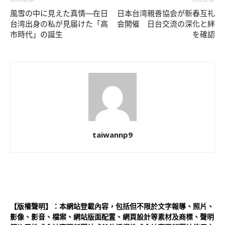
風雪の中に見えた真情―在日
日本台湾親善協会が新春互礼
台湾出身の私が見届けた「高
会開催 日台交流の深化と絆
市時代」の誕生
を確認
taiwannp9
【版權聲明】：本網站登載內容，包括但不限於文字報導、照片、
影像、影音、檔案、網站版面配置、網頁設計等素材及商標、聲明