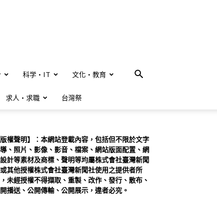
合
科学・IT
文化・教育
求人・求職
台灣祭
版權聲明】：本網站登載內容，包括但不限於文字
導、照片、影像、影音、檔案、網站版面配置、網
設計等素材及商標、聲明等均屬株式會社臺灣新聞
或其他授權株式會社臺灣新聞社使用之提供者所
，未經授權不得擷取、重製、改作、發行、散布、
開播送、公開傳輸、公開展示，違者必究。