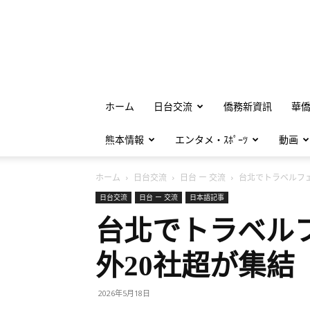
ホーム
日台交流
僑務新資訊
華
熊本情報
エンタメ・ｽﾎﾟｰﾂ
動画
ホーム
日台交流
日台 ー 交流
台北でトラベルフェ
日台交流
日台 ー 交流
日本語記事
台北でトラベル
外20社超が集結
2026年5月18日