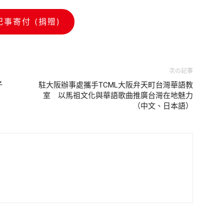
記事寄付 (捐贈)
次の記事
子
駐大阪辦事處攜手TCML大阪弁天町台灣華語教
室 以馬祖文化與華語歌曲推廣台灣在地魅力
（中文、日本語）