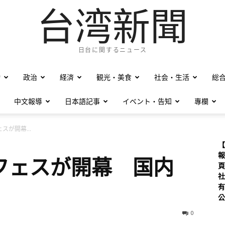
台湾新聞
日台に関するニュース
僑
政治
経済
観光・美食
社会・生活
総
中文報導
日本語記事
イベント・告知
專欄
スが開幕...
【
報
フェスが開幕 国内
頁
社
有
公
0