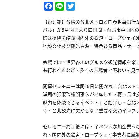
Facebook
Line
Twitter
【台北訊】台湾の台北メトロと国泰世華銀行が
バル」が5月14日より四日間、台北市中山区
姉妹提携を結ぶ国内外の鉄道・ロープウェイ運
地域文化及び観光資源、特色ある商品・サー
会場では、世界各地のグルメや観光情報を楽
も行われるなど、多くの来場者で賑わいを見
開幕セレモニーは同15日に開かれ、台北メト
洋司の張淑玲総領事らが出席した。蒋市長は
魅力を体験できるイベント」と紹介し、台北
ぐ、台北観光に欠かせない重要な交通インフ
セレモニー終了後には、イベント参加企業へ
れ、国内外の鉄道・ロープウェイ事業者に感