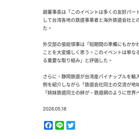
趙董事長は「このイベントは多くの友好パー
して台湾各地の鉄道事業者と海外鉄道会社と
た。
外交部の張総領事は「短期間の準備にもかかわ
ことを大変嬉しく思う。このイベントは単な
る重要な取り組み」と評価した。
さらに、静岡鉄道が台湾産パイナップルを輸
例を紹介しながら「鉄道会社同士の交流が地
「姉妹鉄道同士の絆が、鉄道網のように世界
2026.05.18
Facebook
Line
Twitter