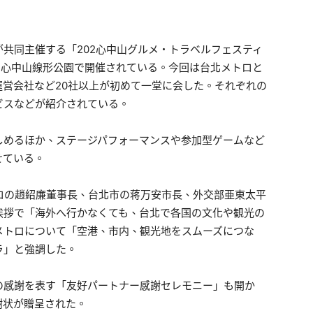
共同主催する「202心中山グルメ・トラベルフェスティ
の心中山線形公園で開催されている。今回は台北メトロと
営会社など20社以上が初めて一堂に会した。それぞれの
ビスなどが紹介されている。
しめるほか、ステージパフォーマンスや参加型ゲームなど
せている。
ロの趙紹廉董事長、台北市の蒋万安市長、外交部亜東太平
挨拶で「海外へ行かなくても、台北で各国の文化や観光の
メトロについて「空港、市内、観光地をスムーズにつな
ラ」と強調した。
の感謝を表す「友好パートナー感謝セレモニー」も開か
謝状が贈呈された。