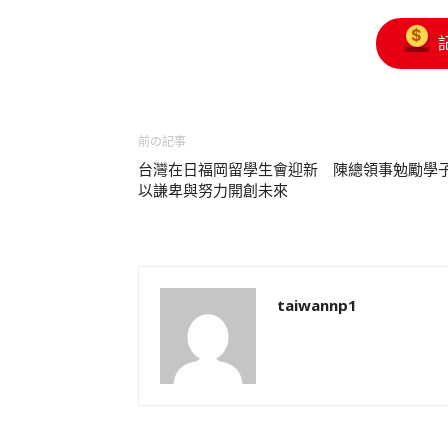
前の記事
台灣在日福岡留學生會迎新 陳總領事勉勵學
以謙卑與努力開創未來
taiwannp1