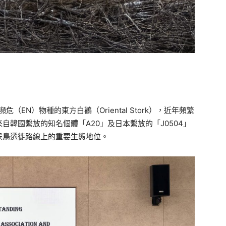
（EN）物種的東方白鸛（Oriental Stork），近年頻繁
韓國繫放的知名個體「A20」及日本繫放的「J0504」
候鳥遷徙路線上的重要生態地位。