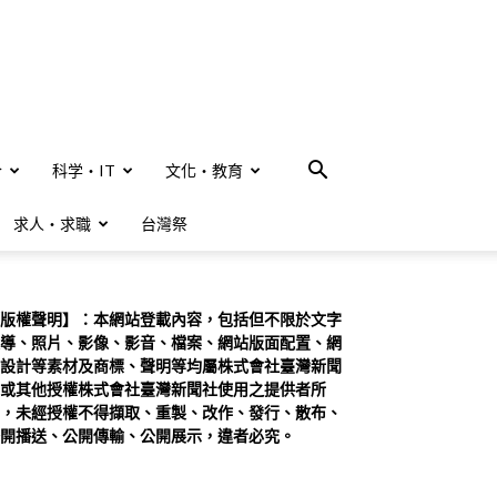
合
科学・IT
文化・教育
求人・求職
台灣祭
版權聲明】：本網站登載內容，包括但不限於文字
導、照片、影像、影音、檔案、網站版面配置、網
設計等素材及商標、聲明等均屬株式會社臺灣新聞
或其他授權株式會社臺灣新聞社使用之提供者所
，未經授權不得擷取、重製、改作、發行、散布、
開播送、公開傳輸、公開展示，違者必究。