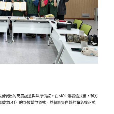
方展現出的高度誠意與深厚情誼。在MOU簽署儀式後，韓方
編號L41）的野放繫放儀式，並將該隻白鸛的命名權正式