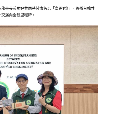
及秘書長黃蜀婷共同將其命名為「臺福1號」，象徵台韓共
外交邁向全新里程碑。