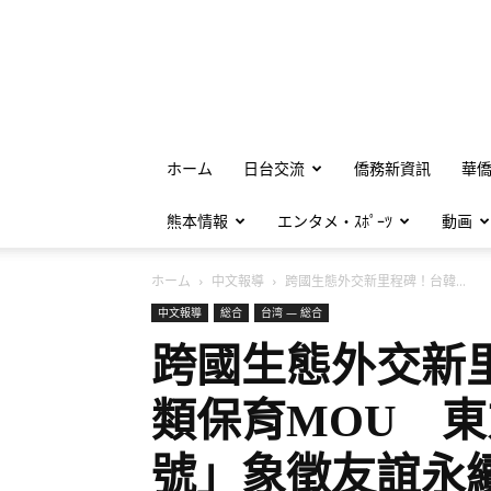
ホーム
日台交流
僑務新資訊
華
熊本情報
エンタメ・ｽﾎﾟｰﾂ
動画
ホーム
中文報導
跨國生態外交新里程碑！台韓...
中文報導
総合
台湾 — 総合
跨國生態外交新
類保育MOU 東
號」象徵友誼永