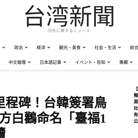
台湾新聞
日台に関するニュース
僑
政治
経済
観光・美食
社会・生活
総
中文報導
日本語記事
イベント・告知
專欄
【
報
里程碑！台韓簽署鳥
頁
社
方白鸛命名「臺福1
有
公
續