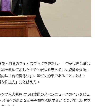
日夜、自身のフェイスブックを更新し、「中華民国台湾は
立場を改めて示した上で、現状を守っていく姿勢を強調し
国内法「台湾関係法」に基づく約束であることに触れ、
要な抑止力」だと訴えた。
ンプ米大統領は15日放送の米FOXニュースのインタビュ
。台湾への新たな武器売却を承認するかについては明言を