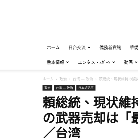
ホーム
日台交流
僑務新資訊
華
熊本情報
エンタメ・ｽﾎﾟｰﾂ
動画
ホーム
政治
台湾 — 政治
頼総統、現状維持の姿勢強
政治
台湾 — 政治
日本語記事
頼総統、現状維
の武器売却は「
／台湾