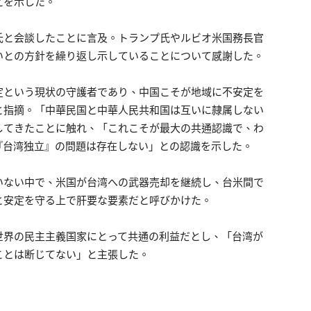
えを示した。
氏と会談したことに言及。トランプ氏やルビオ米国務長官
いとの方針を繰り返し示していることについて感謝した。
定という現状の守護者であり、中国こそが地域に不安定を
と指摘。「中華民国と中華人民共和国は互いに隷属しない
してきたことに触れ、「これこそが最大の共通認識で、わ
『台湾独立』の問題は存在しない」との認識を示した。
いない中で、米国が台湾への武器売却を継続し、台米間で
と安定を守る上で肝要な要素だと呼びかけた。
世界の民主主義国家にとって共通の利益だとし、「台湾が
ことは断じてない」と主張した。