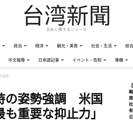
台湾新聞
日台に関するニュース
僑
政治
経済
観光・美食
社会・生活
総
中文報導
日本語記事
イベント・告知
專欄
調...
【
報
持の姿勢強調 米国
頁
社
最も重要な抑止力」
有
公