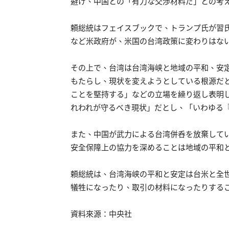
避け、中国との「有力な交渉材料だ」との考
頼総統はフェイスブックで、トランプ氏が習
など米政府が、米国の台湾政策に変わりはな
その上で、台湾は台湾海峡と地域の平和、安
もたらし、現状を変えようとしている根源だ
ことを堅持する」などの立場を繰り返し表明
れわれが守るべき現状」だとし、「いわゆる
また、中国が武力による台湾併呑を放棄して
安全保障上の協力を深めることは地域の平和
頼総統は、台湾海峡の平和と安定は台米と全
犠牲になったり、取引の材料になったりする
資料來源：中央社