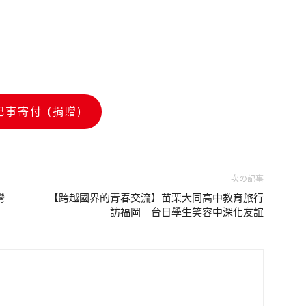
記事寄付 (捐贈)
次の記事
灣
【跨越國界的青春交流】苗栗大同高中教育旅行
訪福岡 台日學生笑容中深化友誼