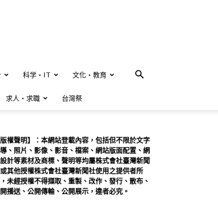
合
科学・IT
文化・教育
求人・求職
台灣祭
版權聲明】：本網站登載內容，包括但不限於文字
導、照片、影像、影音、檔案、網站版面配置、網
設計等素材及商標、聲明等均屬株式會社臺灣新聞
或其他授權株式會社臺灣新聞社使用之提供者所
，未經授權不得擷取、重製、改作、發行、散布、
開播送、公開傳輸、公開展示，違者必究。