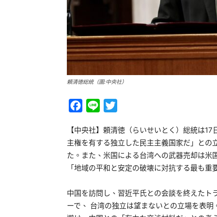
頼清徳総統（圖:中央社）
Facebook
Line
Twitter
【中央社】頼清徳（らいせいとく）総統は17
主権を有する独立した民主主義国家だ」との
た。また、米国による台湾への武器売却は米
「地域の平和と安定の破壊に対抗する最も重
中国を訪問し、習近平氏との会談を終えたトラ
ーで、 台湾の独立は望まないとの立場を表明