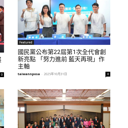
Featured
國民黨公布第22屆第1次全代會創
新亮點 「努力進前 藍天再現」作
展
主軸
taiwannposa
-
2025年10月31日
0
0