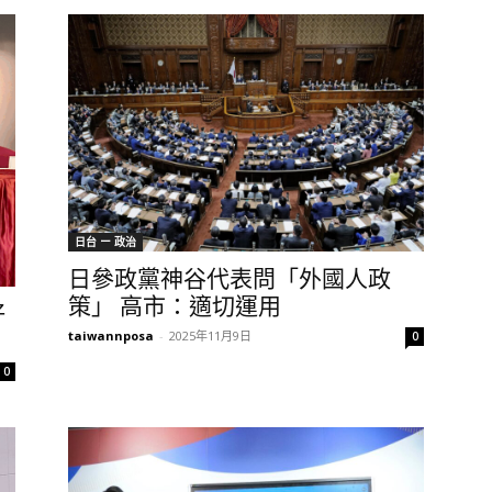
日台 ー 政治
日參政黨神谷代表問「外國人政
策」 高市：適切運用
好
taiwannposa
-
2025年11月9日
0
0