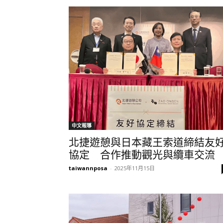
中文報導
北捷遊憩與日本藏王索道締結友
協定 合作推動觀光與纜車交流
taiwannposa
-
2025年11月15日