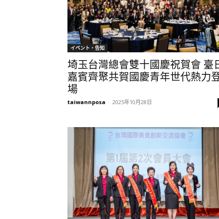
イベント・告知
埼玉台灣總會雙十國慶祝賀會 臺
嘉賓齊聚共賀國慶青年世代熱力
場
taiwannposa
-
2025年10月28日