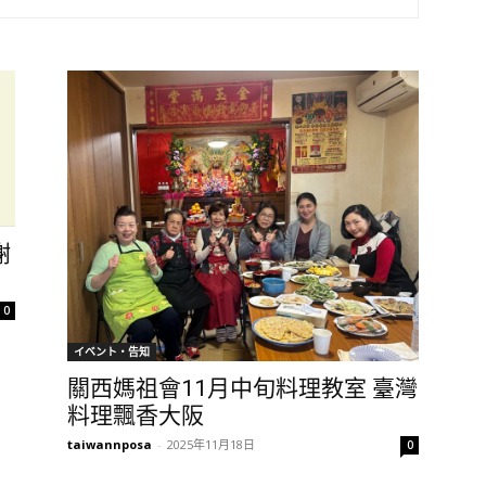
謝
0
イベント・告知
關西媽祖會11月中旬料理教室 臺灣
料理飄香大阪
taiwannposa
-
2025年11月18日
0