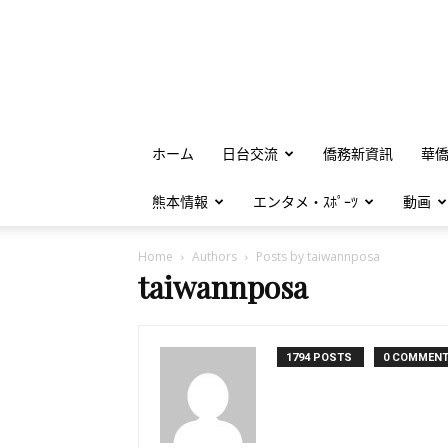
ホーム
日台交流
僑務新資訊
華
熊本情報
エンタメ・ｽﾎﾟｰﾂ
動画
Home
Authors
Posts by taiwannposa
taiwannposa
1794 POSTS
0 COMMEN