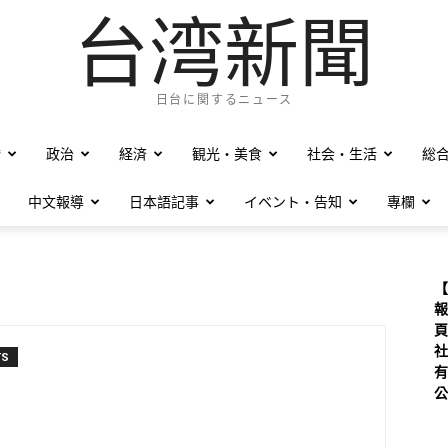
台湾新聞
日台に関するニュース
僑
政治
経済
観光・美食
社会・生活
総
中文報導
日本語記事
イベント・告知
專欄
【
報
頁
社
TS
有
公