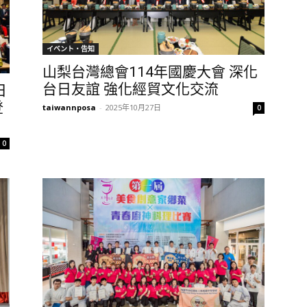
イベント・告知
山梨台灣總會114年國慶大會 深化
台日友誼 強化經貿文化交流
日
登
taiwannposa
-
2025年10月27日
0
0