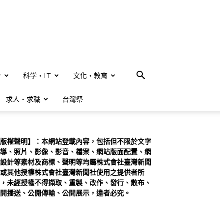
合
科学・IT
文化・教育
求人・求職
台灣祭
版權聲明】：本網站登載內容，包括但不限於文字
導、照片、影像、影音、檔案、網站版面配置、網
設計等素材及商標、聲明等均屬株式會社臺灣新聞
或其他授權株式會社臺灣新聞社使用之提供者所
，未經授權不得擷取、重製、改作、發行、散布、
開播送、公開傳輸、公開展示，違者必究。