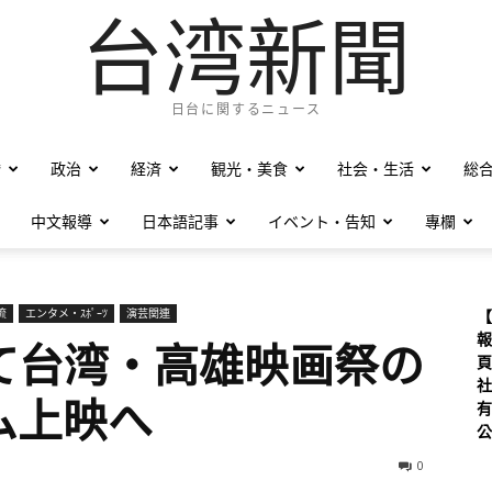
台湾新聞
日台に関するニュース
僑
政治
経済
観光・美食
社会・生活
総
中文報導
日本語記事
イベント・告知
專欄
流
エンタメ・ｽﾎﾟｰﾂ
演芸関連
【
報
IAにて台湾・高雄映画祭の
頁
社
ム上映へ
有
公
0