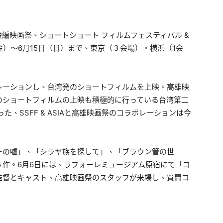
編映画祭、ショートショート フィルムフェスティバル &
0日（金）～6月15日（日）まで、東京（３会場）・横浜（1会
コラボレーションし、台湾発のショートフィルムを上映。高雄映
のショートフィルムの上映も積極的に行っている台湾第二
た、SSFF & ASIAと高雄映画祭のコラボレーションは今
ーの嘘」、「シラヤ族を探して」、「ブラウン管の世
作。6月6日には、ラフォーレミュージアム原宿にて「コ
監督とキャスト、高雄映画祭のスタッフが来場し、質問コ
。