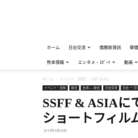
ホーム
日台交流
僑務新資訊
華
熊本情報
エンタメ・ｽﾎﾟｰﾂ
動画
ホーム
イベント・告知
SSFF & AS...
イベント・告知
総合
台湾 — 総合
日台交流
日台 ー 交
SSFF & AS
ショートフィル
2014年5月26日