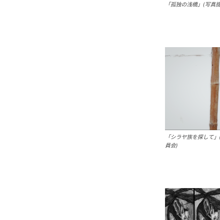
「孤独の浅橋」(写真
「シラヤ族を探して」
員会)