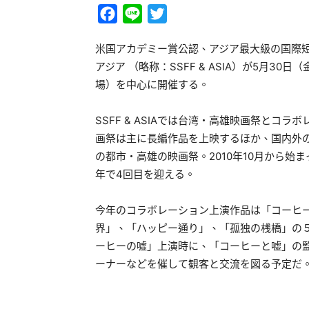
Facebook
Line
Twitter
米国アカデミー賞公認、アジア最大級の国際短
アジア （略称：SSFF & ASIA）が5月3
場）を中心に開催する。
SSFF & ASIAでは台湾・高雄映画祭と
画祭は主に長編作品を上映するほか、国内外
の都市・高雄の映画祭。2010年10月から始まっ
年で4回目を迎える。
今年のコラボレーション上演作品は「コーヒ
界」、「ハッピー通り」、「孤独の桟橋」の５
ーヒーの嘘」上演時に、「コーヒーと嘘」の
ーナーなどを催して観客と交流を図る予定だ