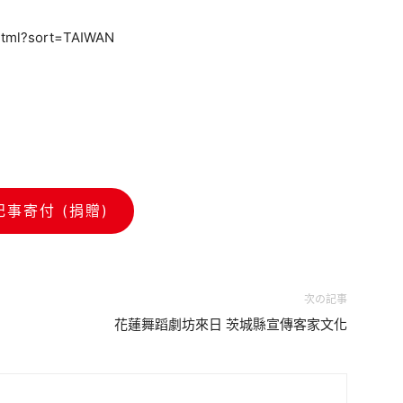
.html?sort=TAIWAN
記事寄付 (捐贈)
次の記事
花蓮舞蹈劇坊來日 茨城縣宣傳客家文化