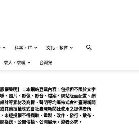
合
科学・IT
文化・教育
求人・求職
台灣祭
版權聲明】：本網站登載內容，包括但不限於文字
導、照片、影像、影音、檔案、網站版面配置、網
設計等素材及商標、聲明等均屬株式會社臺灣新聞
或其他授權株式會社臺灣新聞社使用之提供者所
，未經授權不得擷取、重製、改作、發行、散布、
開播送、公開傳輸、公開展示，違者必究。