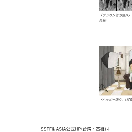
「ブラウン管の世界」
員会)
「ハッピー通り」(写
SSFF& ASIA公式HP(台湾・高雄)↓