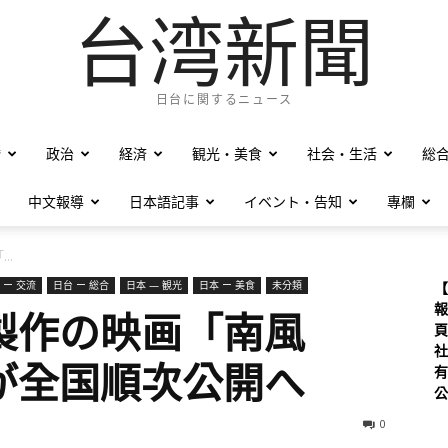
台湾新聞
日台に関するニュース
僑
政治
経済
観光・美食
社会・生活
総
中文報導
日本語記事
イベント・告知
專欄
..
 ー 交流
日台 ー 総合
日本 — 観光
日本 ー 美食
未分類
【
報
製作の映画「南風
頁
社
が全国順次公開へ
有
公
0