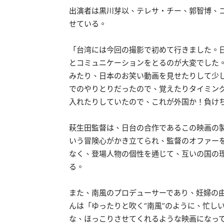
出演者は黒川芽以、テレサ・チー、郭智博、
せている。
「台湾には今回の撮影で初めて行きました。
とコミュニケーションをとるのが大変でした
みたり、日本のお笑い動画を見せたりして少
でのやりとりだったので、覚えたりタイミン
入れたりしていたので、これが外国か！負け
萩生田監督は、日台の合作であるこの映画の
いう冒険心がかき立てられ、監督のオファー
なく、登場人物の個性を通じて、互いの国の
る。
また、南風のプロデューサーであり、妊婦の
んは「ゆったりと吹く“南風”のように、忙し
な、ほっこりさせてくれるような映画になっ