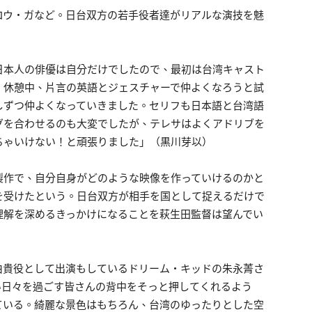
コウ・ガなど。日台双方の若手役者達がリアルな演技を魅
日本人の俳優は自分だけでしたので、最初は台湾キャスト
。休憩中、片言の英語とジェスチャーで仲よくなろうと試
しずつ仲よくなっていきました。セリフも日本語と台湾語
グを合わせるのも大変でしたが、テレサはよくアドリブを
ちゃいけない！と頑張りました」（黒川芽以）
製作で、自分自身がどのような映像を作っていけるのかと
を受けたという。日台双方が相手を国として捉えるだけで
理解を深めるきっかけになることを萩生田監督は望んでい
由貴役として出演もしているドリーム・キッドの朱永菁さ
い日々を過ごす皆さんの背中をそっと押してくれるよう
ている。綺麗な景色はもちろん、台湾のゆったりとした空