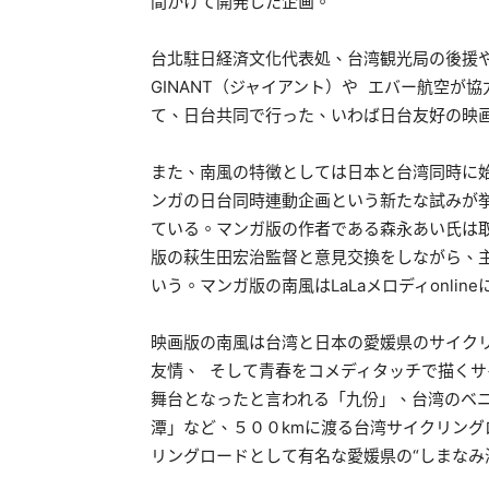
間かけて開発した企画。
台北駐日経済文化代表処、台湾観光局の後援
GINANT（ジャイアント）や エバー航空
て、日台共同で行った、いわば日台友好の映
また、南風の特徴としては日本と台湾同時に
ンガの日台同時連動企画という新たな試みが
ている。マンガ版の作者である森永あい氏は
版の萩生田宏治監督と意見交換をしながら、
いう。マンガ版の南風はLaLaメロディonli
映画版の南風は台湾と日本の愛媛県のサイク
友情、 そして青春をコメディタッチで描く
舞台となったと言われる「九份」、台湾のベ
潭」など、５００kmに渡る台湾サイクリン
リングロードとして有名な愛媛県の“しまなみ