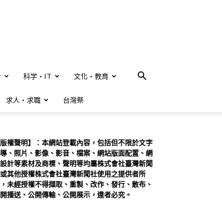
合
科学・IT
文化・教育
求人・求職
台灣祭
版權聲明】：本網站登載內容，包括但不限於文字
導、照片、影像、影音、檔案、網站版面配置、網
設計等素材及商標、聲明等均屬株式會社臺灣新聞
或其他授權株式會社臺灣新聞社使用之提供者所
，未經授權不得擷取、重製、改作、發行、散布、
開播送、公開傳輸、公開展示，違者必究。