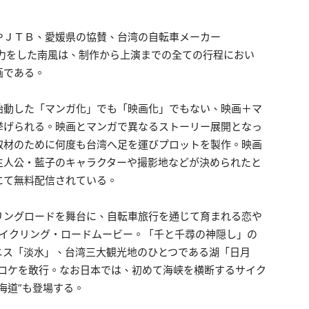
やＪＴＢ、愛媛県の協賛、台湾の自転車メーカー
が協力をした南風は、制作から上演までの全ての行程におい
画である。
始動した「マンガ化」でも「映画化」でもない、映画＋マ
挙げられる。映画とマンガで異なるストーリー展開となっ
取材のために何度も台湾へ足を運びプロットを製作。映画
主人公・藍子のキャラクターや撮影地などが決められたと
neにて無料配信されている。
リングロードを舞台に、自転車旅行を通じて育まれる恋や
サイクリング・ロードムービー。「千と千尋の神隠し」の
ニス「淡水」、台湾三大観光地のひとつである湖「日月
グロケを敢行。なお日本では、初めて海峡を横断するサイク
海道”も登場する。