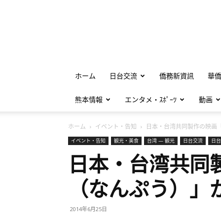
ホーム
日台交流
僑務新資訊
華
熊本情報
エンタメ・ｽﾎﾟｰﾂ
動画
ホーム
イベント・告知
日本・台湾共同製作の映画「.
イベント・告知
観光・美食
台湾 — 観光
日台交流
日台
日本・台湾共同
（なんぷう）」
2014年6月25日