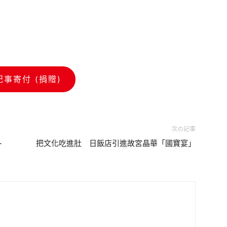
記事寄付 (捐贈)
次の記事
ト
把文化吃進肚 日飯店引進故宮晶華「國寶宴」