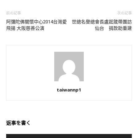
前の記事
次の記事
阿彌陀佛關懷中心2014台灣愛
世總名譽總會長盧起箴帶團訪
飛揚 大阪慈善公演
仙台 捐款助重建
taiwannp1
返事を書く