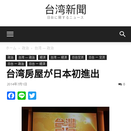
台湾新聞
日台に関するニュース
ホーム
政治
台湾 — 政治
政治
台湾 — 政治
経済
台湾 — 経済
日台交流
日台 ー 交流
日台 ー 政治
日台 ー 経済
台湾房屋が日本初進出
2014年7月1日
0
Facebook
Line
Twitter