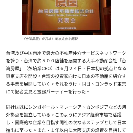
「台湾房屋」が日本に東京支店を開設
台湾及び中国両岸で最大の不動産仲介サービスネットワーク
を誇り、台湾で約５００店舗を展開する大手不動産会社「台
湾房屋」（彭培業CEO）は６月２４日、日本初の拠点となる
東京支店を開設。台湾の投資家向けに日本の不動産を紹介す
る事業を展開していく。それをうけ、同日、コンラッド東京
にて記者会見と披露パーティーを行った。
同社は既にシンガポール、マレーシア、カンボジアなどの海
外拠点を設立している。このようにアジア経済市場で活躍
し、国際的な企業を目指す同社の次なるステップとして日本
進出に至った。また、１年以内に大阪支店の設置を目指して