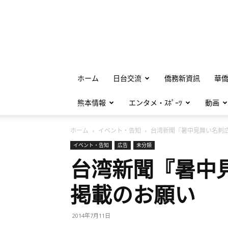
ホーム
日台交流
僑務新資訊
華
熊本情報
エンタメ・ｽﾎﾟｰﾂ
動画
ホーム
イベント・告知
台湾新聞『暑中見舞い名刺広.
イベント・告知
広告
未分類
台湾新聞『暑中
掲載のお願い
2014年7月11日