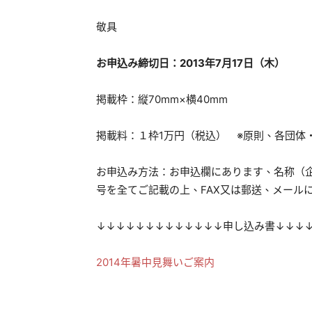
敬具
お申込み締切日：
2013
年
7
月17
日（木）
掲載枠：縦70mm×横40mm
掲載料：１枠1万円（税込） ※原則、各団体
お申込み方法：お申込欄にあります、名称（企
号を全てご記載の上、FAX又は郵送、メール
↓↓↓↓↓↓↓↓↓↓↓↓↓申し込み書↓↓↓
2014年暑中見舞いご案内