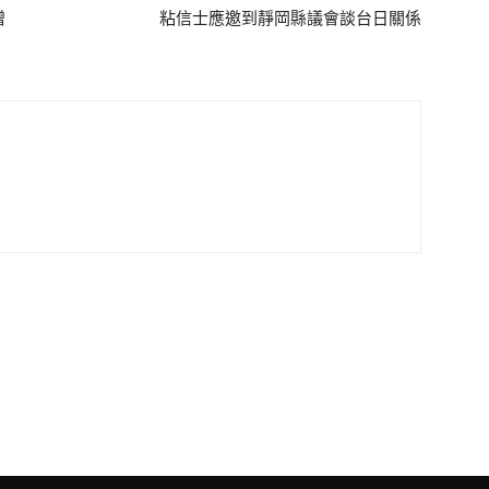
贈
粘信士應邀到靜岡縣議會談台日關係