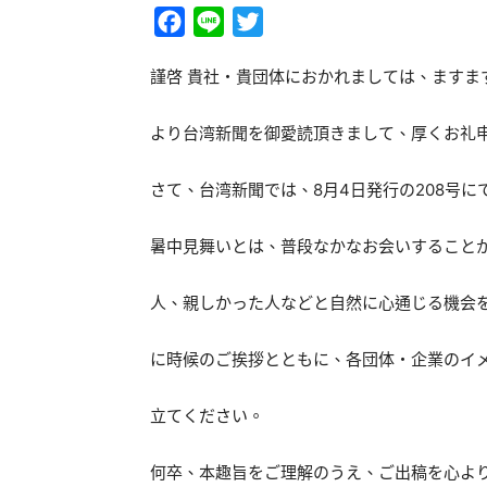
Facebook
Line
Twitter
謹啓 貴社・貴団体におかれましては、ますま
より台湾新聞を御愛読頂きまして、厚くお礼
さて、台湾新聞では、8月4日発行の208号
暑中見舞いとは、普段なかなお会いすること
人、親しかった人などと自然に心通じる機会
に時候のご挨拶とともに、各団体・企業のイメ
立てください。
何卒、本趣旨をご理解のうえ、ご出稿を心よ