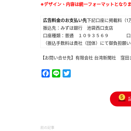
※デザイン、内容は統一フォーマットとなり
広告料金のお支払い先
下記口座に掲載料（1
振込先：みずほ銀行 池袋西口支店
口座種類：普通 １０９３５６９ 口座
（振込手数料は貴社（団体）にて御負担願い
【お問い合せ先】有限会社 台湾新聞社 窪田まで TEL：0
Facebook
Line
Twitter
前の記事