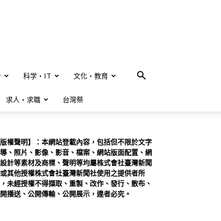
合
科学・IT
文化・教育
求人・求職
台灣祭
版權聲明】：本網站登載內容，包括但不限於文字
導、照片、影像、影音、檔案、網站版面配置、網
設計等素材及商標、聲明等均屬株式會社臺灣新聞
或其他授權株式會社臺灣新聞社使用之提供者所
，未經授權不得擷取、重製、改作、發行、散布、
開播送、公開傳輸、公開展示，違者必究。