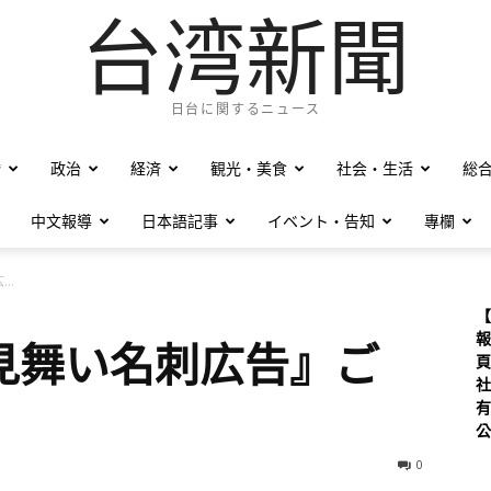
台湾新聞
日台に関するニュース
僑
政治
経済
観光・美食
社会・生活
総
中文報導
日本語記事
イベント・告知
專欄
..
【
報
見舞い名刺広告』ご
頁
社
有
公
0