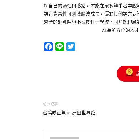
解自己的適性與落點，才能在眾多競爭者中脫
語音豐富性可刺激腦波成長，優於其他語言對
齊全的師資陣容不遜於任一學校，同時她也感
成為多方位的人
Facebook
Line
Twitter
前の記事
台湾映画祭 in 高田世界館