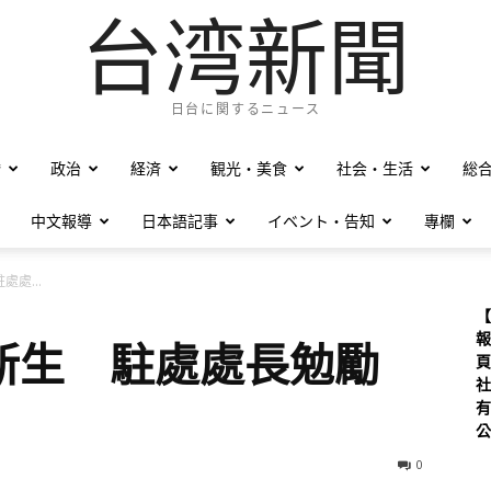
台湾新聞
日台に関するニュース
僑
政治
経済
観光・美食
社会・生活
総
中文報導
日本語記事
イベント・告知
專欄
處...
【
報
新生 駐處處長勉勵
頁
社
有
公
0