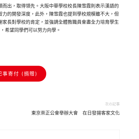
穎而出，取得領先。大阪中華學校校長陳雪霞則表示漢語的
智力的開發深度，此外，陳雪霞也提到學校規模雖不大，但
謝家長對學校的肯定，並強調全體教職員會盡全力培育學生
才，希望同學們可以努力向學。
記事寄付 (捐贈)
次の記事
東京崇正公會舉辦大會 在日發揚客家文化