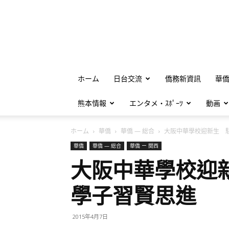
ホーム
日台交流
僑務新資訊
華
熊本情報
エンタメ・ｽﾎﾟｰﾂ
動画
ホーム
華僑
華僑 — 総合
大阪中華學校迎新生 駐處
華僑
華僑 — 総合
華僑 ー 関西
大阪中華學校迎
學子習賢思進
2015年4月7日