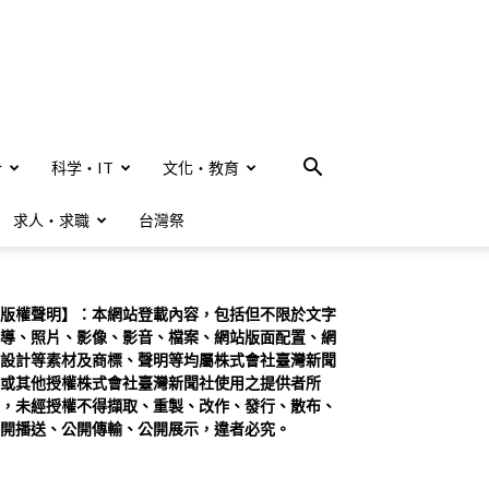
合
科学・IT
文化・教育
求人・求職
台灣祭
版權聲明】：本網站登載內容，包括但不限於文字
導、照片、影像、影音、檔案、網站版面配置、網
設計等素材及商標、聲明等均屬株式會社臺灣新聞
或其他授權株式會社臺灣新聞社使用之提供者所
，未經授權不得擷取、重製、改作、發行、散布、
開播送、公開傳輸、公開展示，違者必究。