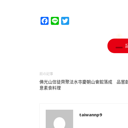
Facebook
Line
Twitter
前の記事
佛光山信徒齊聚法水寺慶朝山會館落成 品嘗
意素食料理
taiwannp9