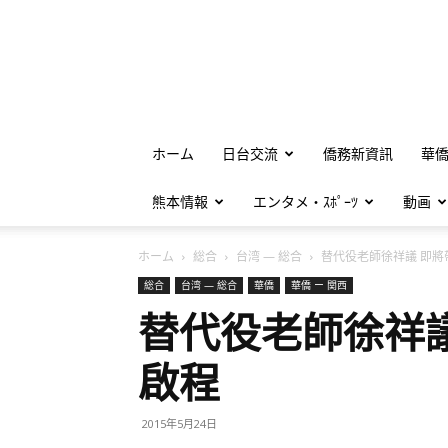
ホーム
日台交流
僑務新資訊
華
熊本情報
エンタメ・ｽﾎﾟｰﾂ
動画
ホーム
総合
台湾 — 総合
替代役老師徐祥議 即將帶著
総合
台湾 — 総合
華僑
華僑 ー 関西
替代役老師徐祥
啟程
2015年5月24日