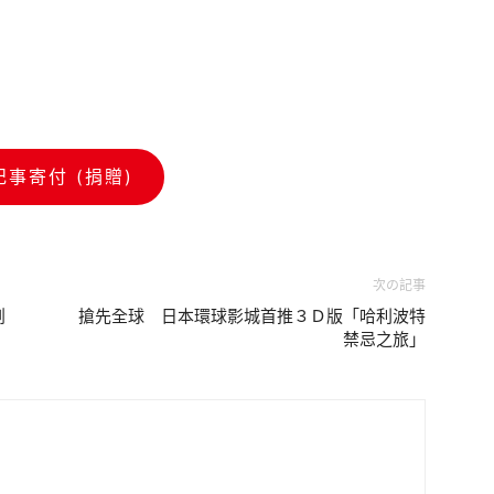
記事寄付 (捐贈)
次の記事
創
搶先全球 日本環球影城首推３Ｄ版「哈利波特
禁忌之旅」