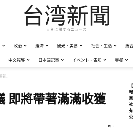
台湾新聞
日台に関するニュース
僑
政治
経済
観光・美食
社会・生活
総
中文報導
日本語記事
イベント・告知
專欄
...
【
報
議 即將帶著滿滿收獲
頁
社
有
公
0