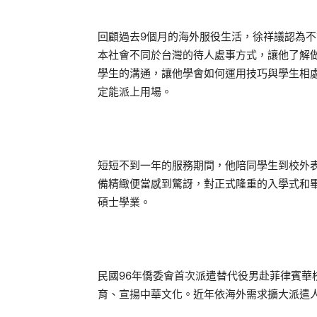
回顧過去9個月的海外服役生活，徐祥議認為
本社會不同於台灣的待人處事方式，讓他了解
學生的溝通，讓他學會如何運用技巧與學生相
定能派上用場。
短短不到一年的服務期間，他陪同學生到校外
備精緻便當感到驚訝，對正式隆重的入學式和
碩士學業。
民國96年僑委會首次派遣替代役男赴菲律賓華
育、宣揚中華文化。近年依海外需求擴大派遣