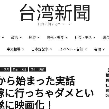
台湾新聞
日台に関するニュース
僑
政治
経済
観光・美食
社会・生活
総
中文報導
日本語記事
イベント・告知
專欄
 ー 交流
日台 ー 総合
日本 ー 美食
【
報
ージから始まった実話
頁
社
嫁に行っちゃダメとい
有
公
遂に映画化！