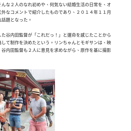
そんな２人のなれ初めや、何気ない結婚生活の日常を、オ
天外なコメントで紹介したものであり、２０１４年１１月
れ話題となった。
した谷内田監督が「これだっ！」と運命を感じたことから
絡して制作を決めたという。リンちゃんとモギサンは、映
、谷内田監督も２人に意見を求めながら、原作を基に撮影