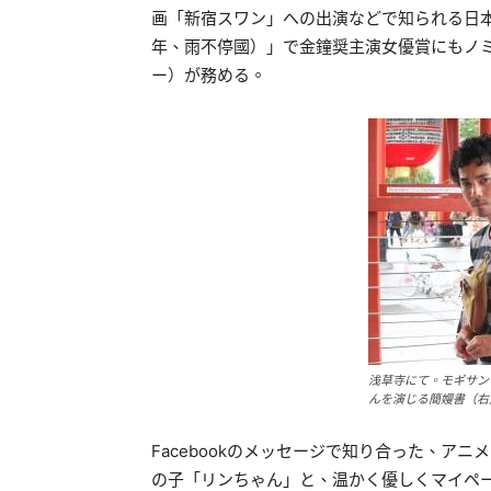
画「新宿スワン」への出演などで知られる日
年、雨不停國）」で金鐘奨主演女優賞にもノ
ー）が務める。
浅草寺にて。モギサン
んを演じる簡嫚書（右
Facebookのメッセージで知り合った、ア
の子「リンちゃん」と、温かく優しくマイペ