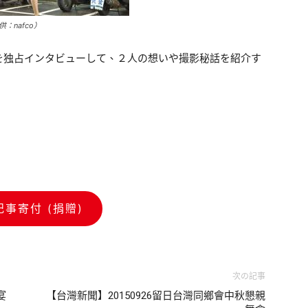
：nafco）
を独占インタビューして、２人の想いや撮影秘話を紹介す
記事寄付 (捐贈)
次の記事
宴
【台灣新聞】20150926留日台灣同鄉會中秋懇親