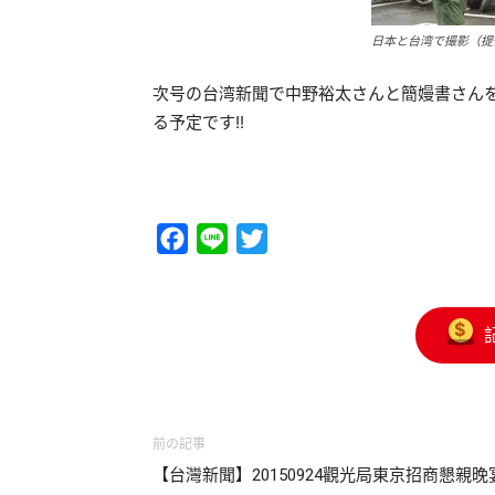
日本と台湾で撮影（提供
次号の台湾新聞で中野裕太さんと簡嫚書さん
る予定です!!
Facebook
Line
Twitter
前の記事
【台灣新聞】20150924觀光局東京招商懇親晚