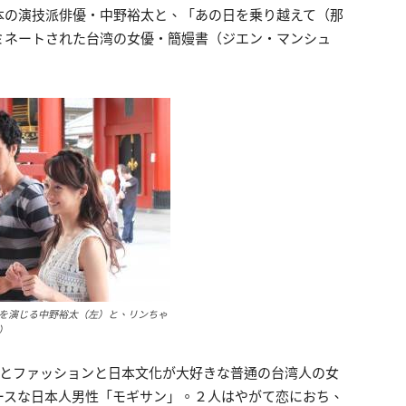
本の演技派俳優・中野裕太と、「あの日を乗り越えて（那
ミネートされた台湾の女優・簡嫚書（ジエン・マンシュ
を演じる中野裕太（左）と、リンちゃ
）
ニメとファッションと日本文化が大好きな普通の台湾人の女
ースな日本人男性「モギサン」。２人はやがて恋におち、