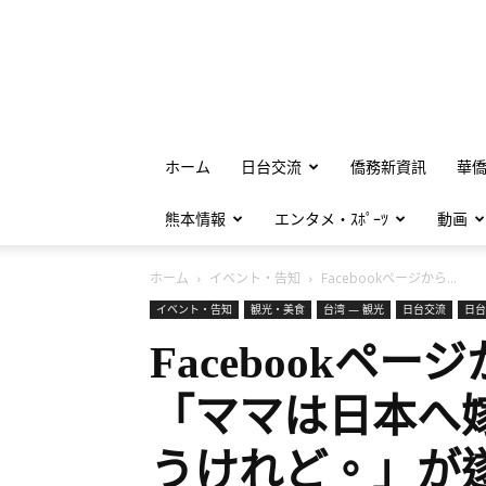
ホーム
日台交流
僑務新資訊
華
熊本情報
エンタメ・ｽﾎﾟｰﾂ
動画
ホーム
イベント・告知
Facebookページから...
イベント・告知
観光・美食
台湾 — 観光
日台交流
日台
Facebookペ
「ママは日本へ
うけれど。」が