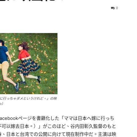
0
に行っちゃダメというけれど。」の映
o）
cebookページを書籍化した「ママは日本へ嫁に行っち
不可以嫁去日本。）」がこのほど、谷内田彰久監督のもと
春、日本と台湾での公開に向けて現在制作中だ。主演は映