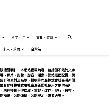
合
科学・IT
文化・教育
求人・求職
台灣祭
版權聲明】：本網站登載內容，包括但不限於文字
導、照片、影像、影音、檔案、網站版面配置、網
設計等素材及商標、聲明等均屬株式會社臺灣新聞
或其他授權株式會社臺灣新聞社使用之提供者所
，未經授權不得擷取、重製、改作、發行、散布、
開播送、公開傳輸、公開展示，違者必究。