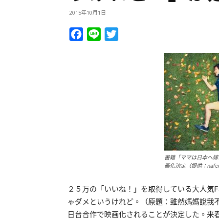
2015年10月1日
Facebook
Line
Twitter
書籍「ママは日本へ嫁
画化決定（提供：nafc
２５万の「いいね！」を取得している大人気Fa
ゃダメというけれど。（原題：雖然媽媽說我
日台合作で映画化されることが決定した。来