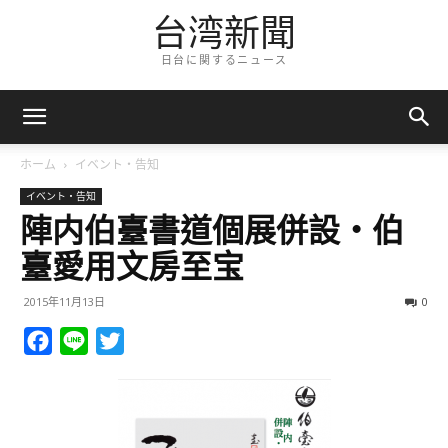
台湾新聞
日台に関するニュース
ホーム
イベント・告知
イベント・告知
陣内伯臺書道個展併設・伯
臺愛用文房至宝
2015年11月13日
0
Facebook
Line
Twitter