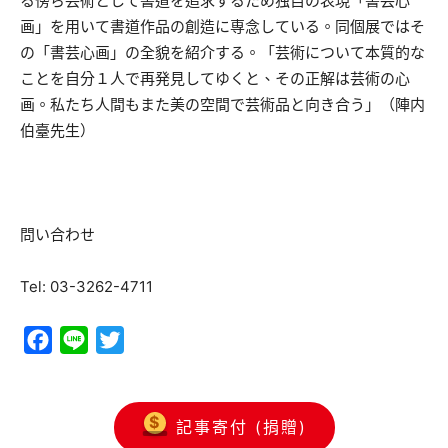
る傍ら芸術として書道を追求するため独自の表現「書芸心
画」を用いて書道作品の創造に専念している。同個展ではそ
の「書芸心画」の全貌を紹介する。「芸術について本質的な
ことを自分１人で再発見してゆくと、その正解は芸術の心
画。私たち人間もまた美の空間で芸術品と向き合う」（陣内
伯臺先生）
問い合わせ
Tel: 03-3262-4711
Facebook
Line
Twitter
記事寄付 (捐贈)