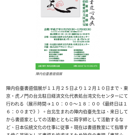
陣内伯臺書道個展
陣内伯臺書道個展が１１月２５日より１２月１０日まで、東
京・虎ノ門の台北駐日経済文化代表処台湾文化センターにて
行われる（展示時間→１０：００～１８：００《最終日は１
６：００まで》）。台北生まれの陣内伯臺先生は、来日して
から書道家としての活動とともに蒔字師として活動するな
ど、日本伝統文化の仕事に従事。現在は書道教室にて指導す