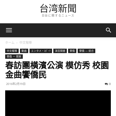
台湾新聞
日台に関するニュース
ホーム
中文報導
中文報導
動画
エンタメ・ｽﾎﾟｰﾂ
演芸関連
華僑
華僑 — 総合
華僑 ー 関東
春訪團橫濱公演 模仿秀 校園
金曲饗僑民
2016年2月19日
0