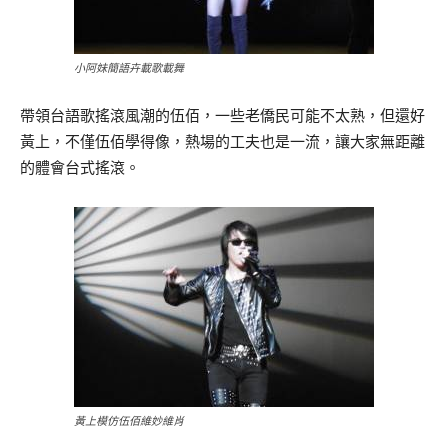
小阿妹簡語卉載歌載舞
帶領台語歌搖滾風潮的伍佰，一些老僑民可能不太熟，但還好
黃上，不僅伍佰學得像，熱場的工夫也是一流，讓大家無距離
的體會台式搖滾。
黃上模仿伍佰維妙維肖