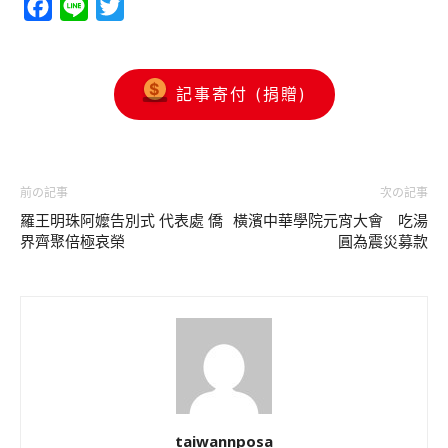
Facebook
Line
Twitter
記事寄付 (捐贈)
前の記事
次の記事
羅王明珠阿嬤告別式 代表處 僑
橫濱中華學院元宵大會 吃湯
界齊聚倍極哀榮
圓為震災募款
taiwannposa