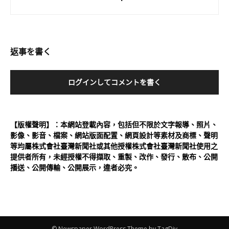
返事を書く
ログインしてコメントを書く
【版權聲明】：本網站登載內容，包括但不限於文字報導、照片、
影像、影音、檔案、網站版面配置、網頁設計等素材及商標、聲明
等均屬株式會社臺灣新聞社或其他授權株式會社臺灣新聞社使用之
提供者所有，未經授權不得擷取、重製、改作、發行、散布、公開
播送、公開傳輸、公開展示，違者必究。
© Newspaper WordPress Theme by TagDiv