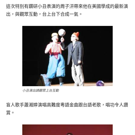
這次特別有鑽研小丑表演的周子汧帶來他在美國學成的最新演
出，與觀眾互動，台上台下合成一氣。
小丑演出請觀眾上台互動
盲人歌手蕭湘婷演唱高難度粵語金曲跟台語老歌，唱功令人讚
賞。