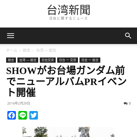
台湾新聞
日台に関するニュース
ホーム
総合
台湾 — 総合
総合
台湾 — 総合
日台交流
日台 ー 交流
日台 ー 総合
SHOWがお台場ガンダム前
でニューアルバムPRイベン
ト開催
2016年2月29日
0
Facebook
Line
Twitter