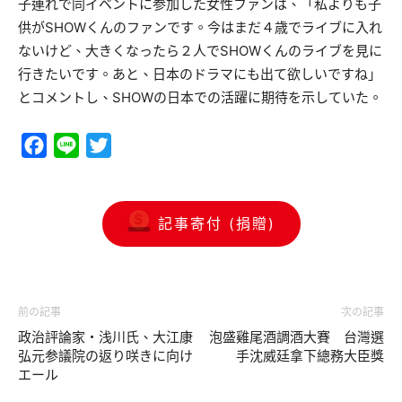
子連れで同イベントに参加した女性ファンは、「私よりも子
供がSHOWくんのファンです。今はまだ４歳でライブに入れ
ないけど、大きくなったら２人でSHOWくんのライブを見に
行きたいです。あと、日本のドラマにも出て欲しいですね」
とコメントし、SHOWの日本での活躍に期待を示していた。
Facebook
Line
Twitter
記事寄付 (捐贈)
前の記事
次の記事
政治評論家・浅川氏、大江康
泡盛雞尾酒調酒大賽 台灣選
弘元参議院の返り咲きに向け
手沈威廷拿下總務大臣獎
エール