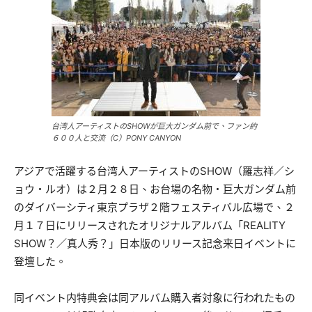
台湾人アーティストのSHOWが巨大ガンダム前で、ファン約
６００人と交流（C）PONY CANYON
アジアで活躍する台湾人アーティストのSHOW（羅志祥／シ
ョウ・ルオ）は２月２８日、お台場の名物・巨大ガンダム前
のダイバーシティ東京プラザ２階フェスティバル広場で、２
月１７日にリリースされたオリジナルアルバム「REALITY
SHOW？／真人秀？」日本版のリリース記念来日イベントに
登壇した。
同イベント内特典会は同アルバム購入者対象に行われたもの