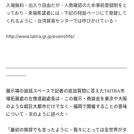
入場無料、出入り自由だが、人数確認のため事前登録制をと
っており、来場希望者には、下記の特設ページにて登録して
くれるように、台湾貿易センターでは呼びかけている。
http://www.taitra.gr.jp/event/life/
———————————————————————————
————–
展示場の談話スペースで記者の追加質問に答えた
TAITRA
市
場拓展處の左惟達副處長は、この展示・商談会を東京や大阪
のような超巨大都市だけでなく、福岡で開催することの意味
について、次のように述べた。
「最初の挨拶でも言ったように、我々にとっては全世界がタ