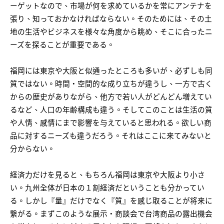
ーゲットなので、市場が何を求めているかを常にアンテナを
張り、知っておかなければならない。そのためには、その土
地の生活やビジネスを様々な角度から眺め、そこに合ったニ
ーズを探ることが重要である。
福岡には東京や大阪と似通ったところも多いが、必ずしも同
質ではない。時間・空間的な成り立ちが違うし、一方で古く
からの歴史がありながら、他方で若い人がどんどん増えてい
るなど、人口の年齢構成も違う。そしてこのことは生活の質
や人情、感情にまで影響を与えていると思われる。欲しい商
品に対するニーズも違うだろう。それはここに来てみないと
分からない。
経済力だけを見ると、もちろん福岡は東京や大阪より小さ
い。九州全体が日本の１割経済だということも分かってい
る。しかし『量』だけでなく『質』を感じ取ることが将来に
繋がる。まずこのような展示・商談会で台湾商品の露出機会