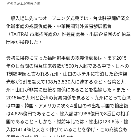
ずらり並んだ出展企業
一般入場に先立つオープニング式典では、台北駐福岡経済文
化辦事處の戎義俊處長、中華民國對外貿易發展協會
（TAITRA) 市場拓展處の左惟達副處長、出展企業団の許伯章
団長が挨拶した。
最初に挨拶に立った福岡辦事處の戎義俊處長は、まず2015
年の日台間の相互往来者数が500万人超である中で、日本の
1割経済圏と言われる九州・山口のホテルに宿泊した台湾観
光客が2割を超えて108万3,530人に達するなど、台湾と九
州・山口が非常に密接な関係にあることを指摘した。また、
2015年の九州と台湾の貿易関係を見ると、九州にとって台湾
は中国、韓国、アメリカに次ぐ4番目の輸出相手国で輸出額
は4,625億円であること。輸入額は2,986億円で8番目の相手
国であること。しかも、対前年比では、輸出は123.6％、輸
入は141.4％と大きく伸びていることを挙げ、この商談会も