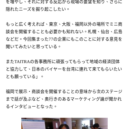
を増やし、それに対する反応から現場の要望を知り、さらに
隠れたニーズを掘り起こしたい。
もっと広く考えれば、東京、大阪、福岡以外の場所でミニ商
談会を開催することも必要かも知れない。札幌、仙台、広島
などだ。今回集まった
77
の企業にもこのことに対する意見を
聞いてみたいと思っている。
また
TAITRA
の各事務所に頑張ってもらって地域の経済団体
と協力して、日本のバイヤーを台湾に連れて来てもらいたい
とも願っている」。
福岡で展示・商談会を開催することの意味から次のステージ
まで話が及ぶなど、奥行きのあるマーケティング論が聞かれ
るインタビューとなった。