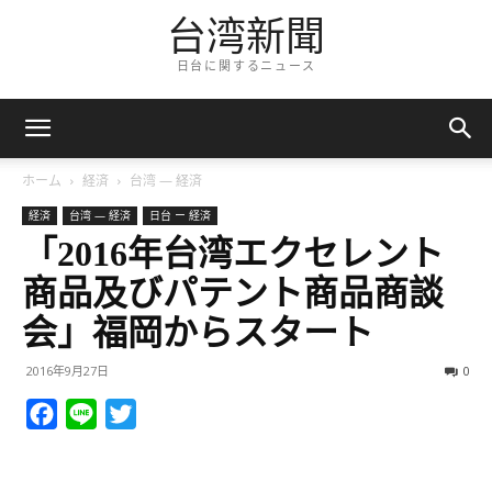
台湾新聞
日台に関するニュース
ホーム
経済
台湾 — 経済
経済
台湾 — 経済
日台 ー 経済
「2016年台湾エクセレント
商品及びパテント商品商談
会」福岡からスタート
2016年9月27日
0
Facebook
Line
Twitter