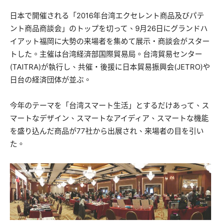
日本で開催される「2016年台湾エクセレント商品及びパテ
ント商品商談会」のトップを切って、9月26日にグランドハ
イアット福岡に大勢の来場者を集めて展示・商談会がスター
トした。主催は台湾経済部国際貿易局。台湾貿易センター
(TAITRA)が執行し、共催・後援に日本貿易振興会(JETRO)や
日台の経済団体が並ぶ。
今年のテーマを「台湾スマート生活」とするだけあって、ス
マートなデザイン、スマートなアイディア、スマートな機能
を盛り込んだ商品が77社から出展され、来場者の目を引い
た。