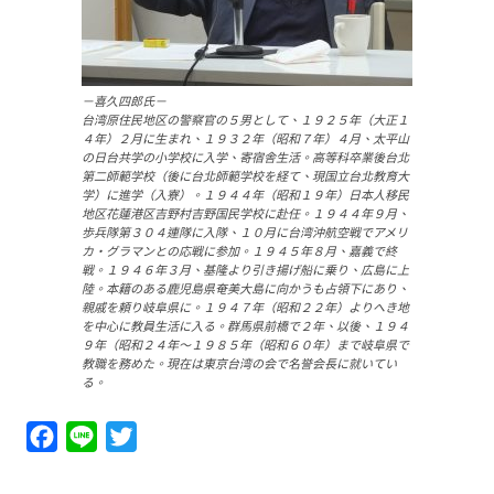
－喜久四郎氏－
台湾原住民地区の警察官の５男として、１９２５年（大正１
４年）２月に生まれ、１９３２年（昭和７年）４月、太平山
の日台共学の小学校に入学、寄宿舎生活。高等科卒業後台北
第二師範学校（後に台北師範学校を経て、現国立台北教育大
学）に進学（入寮）。１９４４年（昭和１９年）日本人移民
地区花蓮港区吉野村吉野国民学校に赴任。１９４４年９月、
歩兵隊第３０４連隊に入隊、１０月に台湾沖航空戦でアメリ
カ・グラマンとの応戦に参加。１９４５年８月、嘉義で終
戦。１９４６年３月、基隆より引き揚げ船に乗り、広島に上
陸。本籍のある鹿児島県奄美大島に向かうも占領下にあり、
親戚を頼り岐阜県に。１９４７年（昭和２２年）よりへき地
を中心に教員生活に入る。群馬県前橋で２年、以後、１９４
９年（昭和２４年～１９８５年（昭和６０年）まで岐阜県で
教職を務めた。現在は東京台湾の会で名誉会長に就いてい
る。
Facebook
Line
Twitter