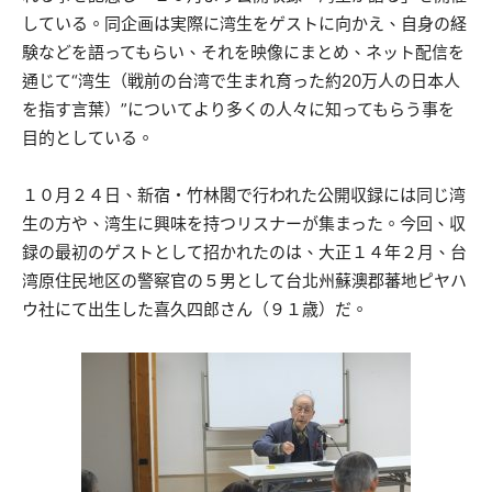
している。同企画は実際に湾生をゲストに向かえ、自身の経
験などを語ってもらい、それを映像にまとめ、ネット配信を
通じて“湾生（戦前の台湾で生まれ育った約20万人の日本人
を指す言葉）”についてより多くの人々に知ってもらう事を
目的としている。
１０月２４日、新宿・竹林閣で行われた公開収録には同じ湾
生の方や、湾生に興味を持つリスナーが集まった。今回、収
録の最初のゲストとして招かれたのは、大正１４年２月、台
湾原住民地区の警察官の５男として台北州蘇澳郡蕃地ピヤハ
ウ社にて出生した喜久四郎さん（９１歳）だ。