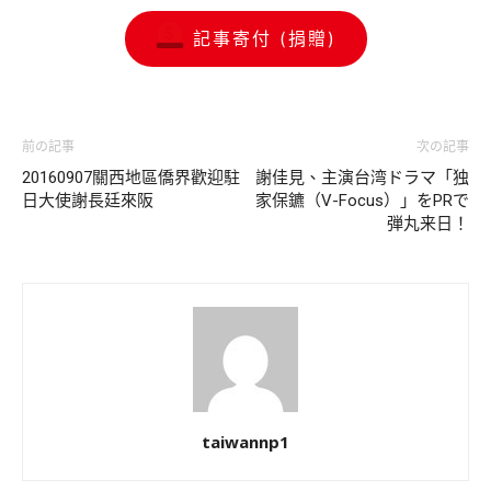
記事寄付 (捐贈)
前の記事
次の記事
20160907關西地區僑界歡迎駐
謝佳見、主演台湾ドラマ「独
日大使謝長廷來阪
家保鑣（V-Focus）」をPRで
弾丸来日！
taiwannp1