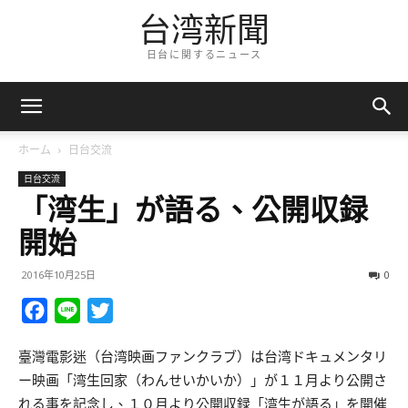
台湾新聞
日台に関するニュース
ホーム
日台交流
日台交流
「湾生」が語る、公開収録
開始
2016年10月25日
0
Facebook
Line
Twitter
臺灣電影迷（台湾映画ファンクラブ）は台湾ドキュメンタリ
ー映画「湾生回家（わんせいかいか）」が１１月より公開さ
れる事を記念し、１０月より公開収録「湾生が語る」を開催