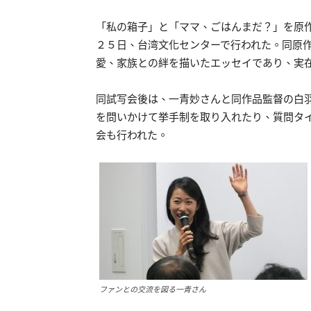
「私の箱子」と「ママ、ごはんまだ？」を原
２５日、台湾文化センターで行われた。同原
愛、家族との絆を描いたエッセイであり、実
同試写会後は、一青妙さんと同作品監督の白
を問いかけて挙手制を取り入れたり、質問タ
会も行われた。
ファンとの交流を図る一青さん