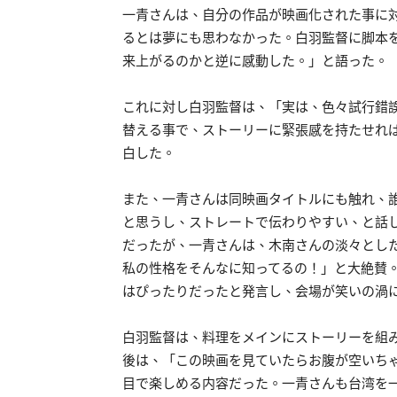
一青さんは、自分の作品が映画化された事に
るとは夢にも思わなかった。白羽監督に脚本
来上がるのかと逆に感動した。」と語った。
これに対し白羽監督は、「実は、色々試行錯
替える事で、ストーリーに緊張感を持たせれ
白した。
また、一青さんは同映画タイトルにも触れ、
と思うし、ストレートで伝わりやすい、と話
だったが、一青さんは、木南さんの淡々とし
私の性格をそんなに知ってるの！」と大絶賛
はぴったりだったと発言し、会場が笑いの渦
白羽監督は、料理をメインにストーリーを組
後は、「この映画を見ていたらお腹が空いち
目で楽しめる内容だった。一青さんも台湾を