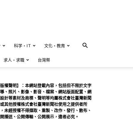
合
科学・IT
文化・教育
求人・求職
台灣祭
版權聲明】：本網站登載內容，包括但不限於文字
導、照片、影像、影音、檔案、網站版面配置、網
設計等素材及商標、聲明等均屬株式會社臺灣新聞
或其他授權株式會社臺灣新聞社使用之提供者所
，未經授權不得擷取、重製、改作、發行、散布、
開播送、公開傳輸、公開展示，違者必究。