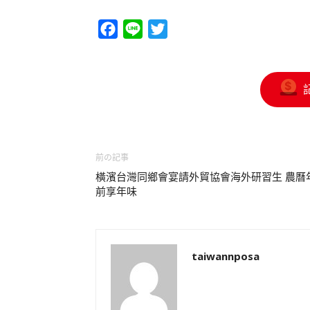
Facebook
Line
Twitter
前の記事
橫濱台灣同鄉會宴請外貿協會海外研習生 農曆
前享年味
taiwannposa