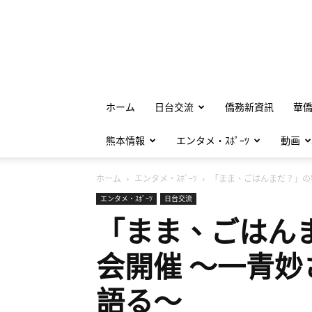
ホーム
日台交流
僑務新資訊
華
熊本情報
エンタメ・ｽﾎﾟｰﾂ
動画
ホーム
エンタメ・ｽﾎﾟｰﾂ
「まま、ごはんまだ？」の特.
エンタメ・ｽﾎﾟｰﾂ
日台交流
「まま、ごはん
会開催 〜一青
語る〜