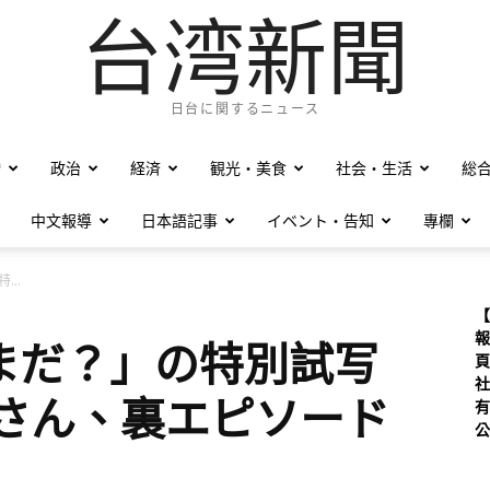
台湾新聞
日台に関するニュース
僑
政治
経済
観光・美食
社会・生活
総
中文報導
日本語記事
イベント・告知
專欄
..
【
報
まだ？」の特別試写
頁
社
妙さん、裏エピソード
有
公