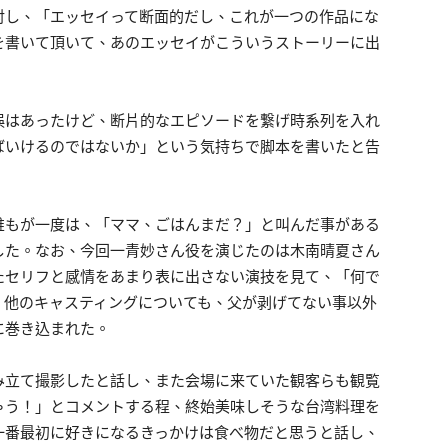
対し、「エッセイって断面的だし、これが一つの作品にな
を書いて頂いて、あのエッセイがこういうストーリーに出
誤はあったけど、断片的なエピソードを繋げ時系列を入れ
ばいけるのではないか」という気持ちで脚本を書いたと告
誰もが一度は、「ママ、ごはんまだ？」と叫んだ事がある
した。なお、今回一青妙さん役を演じたのは木南晴夏さん
たセリフと感情をあまり表に出さない演技を見て、「何で
。他のキャスティングについても、父が剥げてない事以外
に巻き込まれた。
み立て撮影したと話し、また会場に来ていた観客らも観覧
ゃう！」とコメントする程、終始美味しそうな台湾料理を
一番最初に好きになるきっかけは食べ物だと思うと話し、