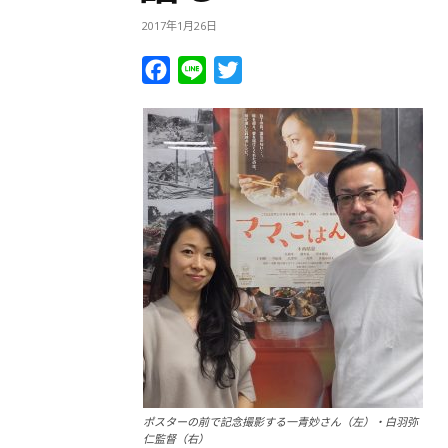
2017年1月26日
Facebook
Line
Twitter
ポスターの前で記念撮影する一青妙さん（左）・白羽弥
仁監督（右）