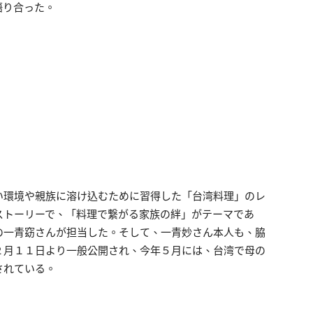
語り合った。
い環境や親族に溶け込むために習得した「台湾料理」のレ
ストーリーで、「料理で繋がる家族の絆」がテーマであ
の一青窈さんが担当した。そして、一青妙さん本人も、脇
２月１１日より一般公開され、今年５月には、台湾で母の
されている。