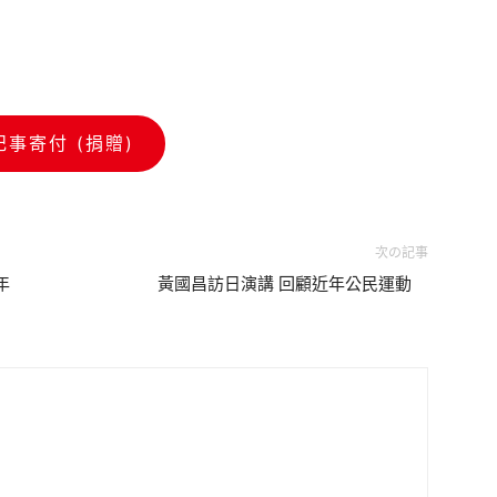
記事寄付 (捐贈)
次の記事
年
黃國昌訪日演講 回顧近年公民運動