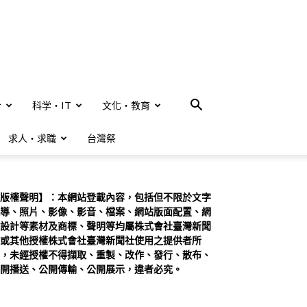
合
科学・IT
文化・教育
求人・求職
台灣祭
版權聲明】：本網站登載內容，包括但不限於文字
導、照片、影像、影音、檔案、網站版面配置、網
設計等素材及商標、聲明等均屬株式會社臺灣新聞
或其他授權株式會社臺灣新聞社使用之提供者所
，未經授權不得擷取、重製、改作、發行、散布、
開播送、公開傳輸、公開展示，違者必究。