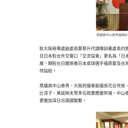
眾議員中山泰秀強調台
駐大阪辦事處副處長鄭景升代讀陳訓養處長的
旦日本對台外交窗口「交流協會」更名為「日
展，期盼台日關係像日本桌球選手福原愛及台
持協助。
眾議員中山泰秀、大阪府議會副議長花谷充愉
辻淳子、美延映夫等多位政要應邀到場。中山
更需加深日台兩國聯繫。