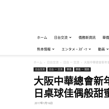
ホーム
日台交流
僑務新資訊
華
熊本情報
エンタメ・ｽﾎﾟｰﾂ
動画
ホーム
日台交流
日台 ー 交流
大阪中華總會新年會 
日台交流
日台 ー 交流
華僑
華僑 ー 関西
大阪中華總會新
日桌球佳偶般甜
2017年1月16日