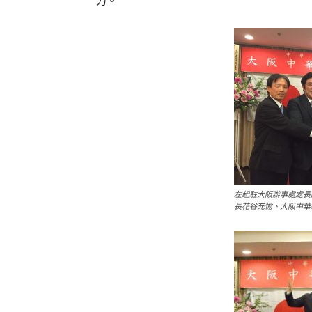
力。
左起駐大阪辦事處處長
長花谷充愉、大阪中華