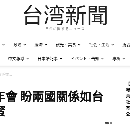
台湾新聞
日台に関するニュース
僑
政治
経済
観光・美食
社会・生活
総
中文報導
日本語記事
イベント・告知
專欄
盼兩...
【
報
年會 盼兩國關係如台
頁
社
蜜
有
公
0