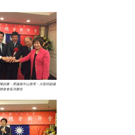
陳訓養、眾議員中山泰秀、大阪府副議
總會會長洪勝信