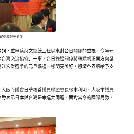
日聯繫的重要性
致詞，重申蔡英文總統上任以來對台日關係的重視，今年元
本台灣交流協會」一事，台日雙邊關係將繼續朝正面方向發
灣江宏傑選手的元旦婚禮一樣明亮美好，懇請各界續給予支
、大阪府議會日華親善議員聯盟會長松本利明、大阪市議員
泰秀表示日本與台灣是命運共同體，面對當今的國際局勢，