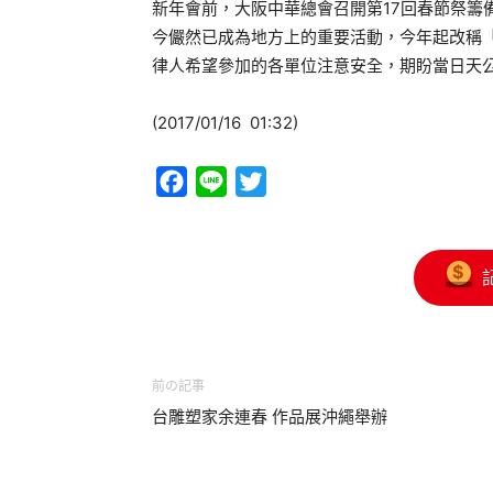
新年會前，大阪中華總會召開第17回春節祭籌
今儼然已成為地方上的重要活動，今年起改稱
律人希望參加的各單位注意安全，期盼當日天
(2017/01/16 01:32)
Facebook
Line
Twitter
前の記事
台雕塑家余連春 作品展沖繩舉辦