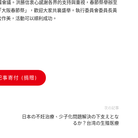
備會議。洪勝信衷心感謝各界的支持與重視，春節祭舉辦至
「大阪春節祭」，歡迎大家共襄盛舉。執行委員會委員長黃
公作美，活動可以順利成功。
記事寄付 (捐贈)
次の記事
日本の不妊治療、少子化問題解決の下支えとな
るか？台湾の生殖医療