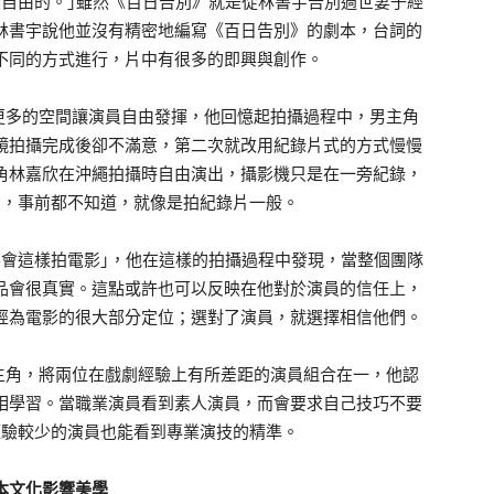
自由的。｣雖然《百日告別》就是從林書宇告別過世妻子經
林書宇說他並沒有精密地編寫《百日告別》的劇本，台詞的
不同的方式進行，片中有很多的即興與創作。
更多的空間讓演員自由發揮，他回憶起拍攝過程中，男主角
鏡拍攝完成後卻不滿意，第二次就改用紀錄片式的方式慢慢
角林嘉欣在沖繩拍攝時自由演出，攝影機只是在一旁紀錄，
動，事前都不知道，就像是拍紀錄片一般。
會這樣拍電影｣，他在這樣的拍攝過程中發現，當整個團隊
品會很真實。這點或許也可以反映在他對於演員的信任上，
經為電影的很大部分定位；選對了演員，就選擇相信他們。
主角，將兩位在戲劇經驗上有所差距的演員組合在一，他認
相學習。當職業演員看到素人演員，而會要求自己技巧不要
經驗較少的演員也能看到專業演技的精準。
本文化影響美學