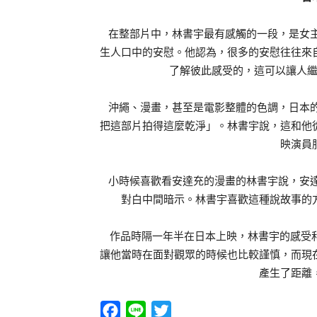
在整部片中，林書宇最有感觸的一段，是女
生人口中的安慰。他認為，很多的安慰往往來
了解彼此感受的，這可以讓人
沖繩、漫畫，甚至是電影整體的色調，日本
把這部片拍得這麼乾淨」。林書宇說，這和他
映演員
小時候喜歡看安達充的漫畫的林書宇說，安
對白中間暗示。林書宇喜歡這種說故事的
作品時隔一年半在日本上映，林書宇的感受和
讓他當時在面對觀眾的時候也比較謹慎，而現
產生了距離
Facebook
Line
Twitter