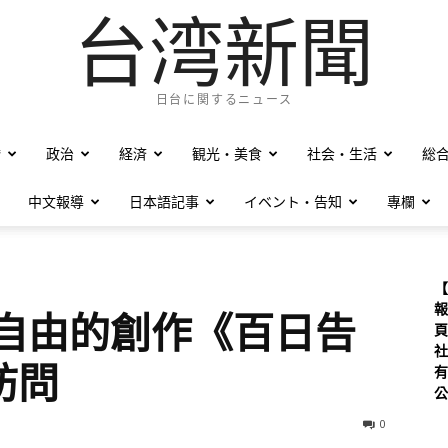
台湾新聞
日台に関するニュース
僑
政治
経済
観光・美食
社会・生活
総
中文報導
日本語記事
イベント・告知
專欄
【
報
最自由的創作《百日告
頁
社
訪問
有
公
0