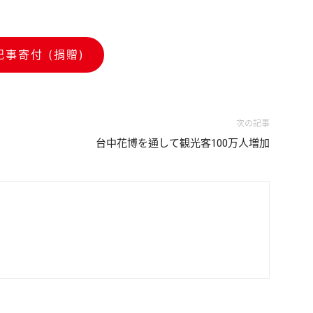
記事寄付 (捐贈)
次の記事
台中花博を通して観光客100万人増加