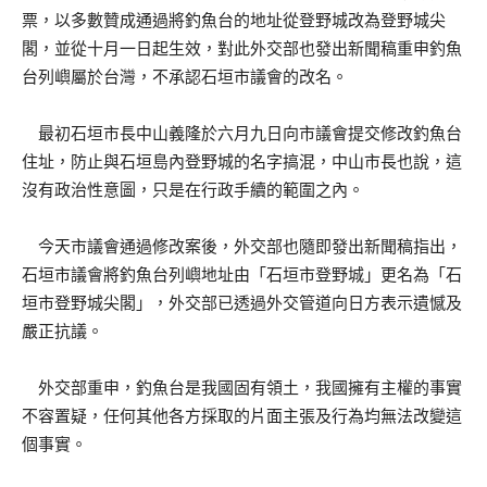
票，以多數贊成通過將釣魚台的地址從登野城改為登野城尖
閣，並從十月一日起生效，對此外交部也發出新聞稿重申釣魚
台列嶼屬於台灣，不承認石垣市議會的改名。
最初石垣市長中山義隆於六月九日向市議會提交修改釣魚台
住址，防止與石垣島內登野城的名字搞混，中山市長也說，這
沒有政治性意圖，只是在行政手續的範圍之內。
今天市議會通過修改案後，外交部也隨即發出新聞稿指出，
石垣市議會將釣魚台列嶼地址由「石垣市登野城」更名為「石
垣市登野城尖閣」，外交部已透過外交管道向日方表示遺憾及
嚴正抗議。
外交部重申，釣魚台是我國固有領土，我國擁有主權的事實
不容置疑，任何其他各方採取的片面主張及行為均無法改變這
個事實。