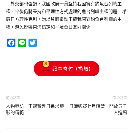
外交部也強調，我國政府一貫堅持我國擁有釣魚台列嶼主
權，今後仍將秉持和平理性方式處理釣魚台列嶼主權問題。呼
籲日方理性克制，勿以片面舉動干擾我國對釣魚台列嶼的主
權，避免影響東海穩定和平及台日友好關係
Facebook
Line
Twitter
記事寄付 (捐贈)
前の記事
次の記事
人物專訪 王冠賢赴日追求膠
日職觀賽七月解禁 開放五千
彩的精髓
人進場