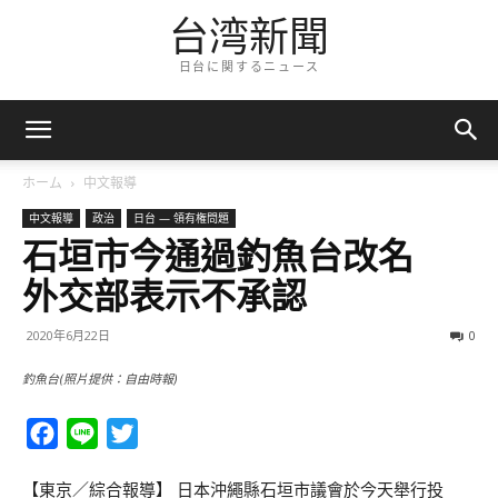
台湾新聞
日台に関するニュース
ホーム
中文報導
中文報導
政治
日台 — 領有権問題
石垣市今通過釣魚台改名
外交部表示不承認
2020年6月22日
0
釣魚台(照片提供：自由時報)
Facebook
Line
Twitter
【東京／綜合報導】 日本沖繩縣石垣市議會於今天舉行投