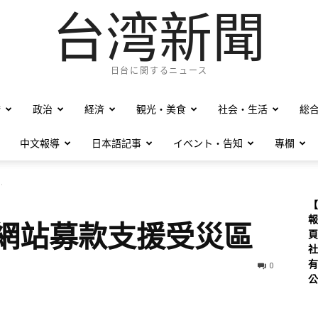
台湾新聞
日台に関するニュース
僑
政治
経済
観光・美食
社会・生活
総
中文報導
日本語記事
イベント・告知
專欄
.
【
報
日網站募款支援受災區
頁
社
有
0
公