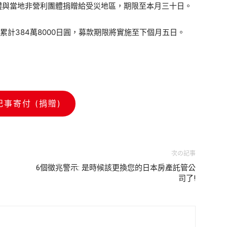
治體與當地非營利團體捐贈給受災地區，期限至本月三十日。
已累計384萬8000日圓，募款期限將實施至下個月五日。
記事寄付 (捐贈)
次の記事
6個徵兆警示: 是時候該更換您的日本房產託管公
司了!