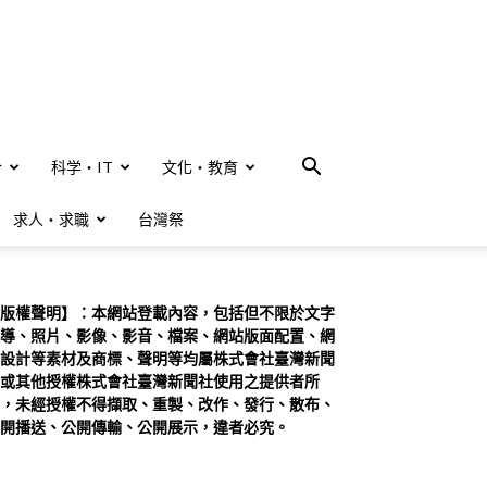
合
科学・IT
文化・教育
求人・求職
台灣祭
版權聲明】：本網站登載內容，包括但不限於文字
導、照片、影像、影音、檔案、網站版面配置、網
設計等素材及商標、聲明等均屬株式會社臺灣新聞
或其他授權株式會社臺灣新聞社使用之提供者所
，未經授權不得擷取、重製、改作、發行、散布、
開播送、公開傳輸、公開展示，違者必究。