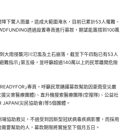
響降下驚人雨量，造成大範圍淹水，目前已累計53人罹難、
DFUNDING透過設置專頁進行募款，期望能籌措到100萬
受到大雨侵襲河川氾濫及土石崩落，截至下午四點已有53人
避難指示｣第五級，並呼籲超過140萬以上的民眾離開危險
｢READYFOR｣專頁，呼籲民眾踴躍募款幫助因豪雨受災嚴
N(支援災害醫療團體)、直升機搜索醫療團隊(空搜隊)、公益社
JAPAN(災民協助會)等5個團體。
工到場協助救災，不過受到因新型冠狀病毒疾病影響，而採用
給需要幫助的人，募款期限將實施至下個月五日。