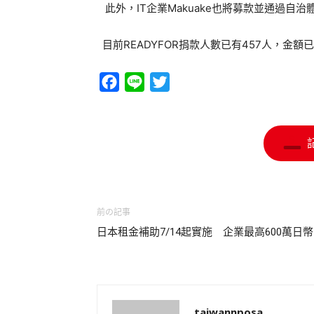
此外，IT企業Makuake也將募款並通過自
目前READYFOR捐款人數已有457人，金額
Facebook
Line
Twitter
前の記事
日本租金補助7/14起實施 企業最高600萬日幣
taiwannposa