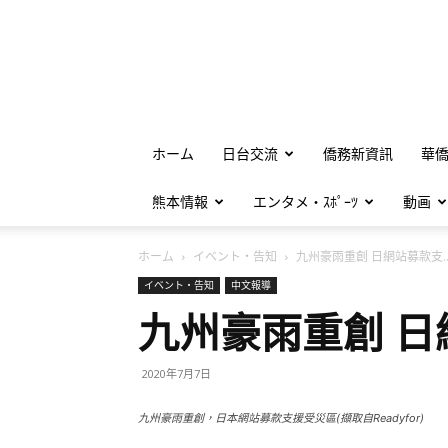
ホーム
日台交流
僑務新資訊
華
熊本情報
エンタメ・ｽﾎﾟｰﾂ
動画
ホーム
イベント・告知
九州豪雨重創 日網站募款支..
イベント・告知
中文報導
九州豪雨重創 
2020年7月7日
九州豪雨重創，日本網站募款支援受災區(擷取自Readyfor)