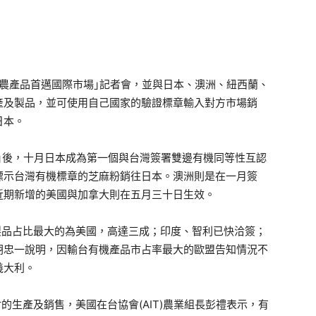
農產品首邁國際市場｣記者會，並與日本、澳洲、紐西蘭、
產及製品，並可使用自己國家的驗證標章輸入對方市場銷
日本。
｣後，十月日本成為第一個與台灣簽署雙邊有機同等性互認
標示台灣有機標章的芝麻粉銷往日本。澳洲則是在一月簽
近期新增的美國與加拿大則在五月三十日生效。
品占比最大的為美國，高達三成；印度、智利已快洽簽；
胡忠一說明，因輸台有機產品市占率最大的歐盟告知情況不
義大利。
生產及銷售，美國在台協會(AIT)農業組長彭禮表示，有