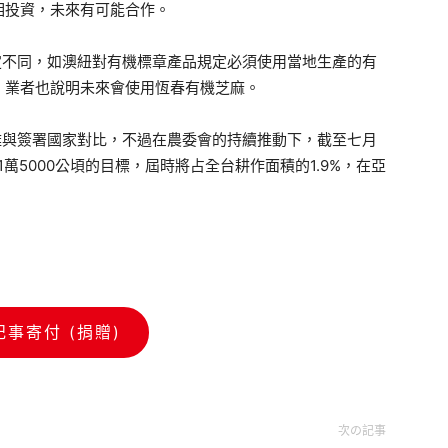
相投資，未來有可能合作。
不同，如澳紐對有機標章產品規定必須使用當地生產的有
，業者也說明未來會使用恆春有機芝麻。
與簽署國家對比，不過在農委會的持續推動下，截至七月
萬5000公頃的目標，屆時將占全台耕作面積的1.9%，在亞
記事寄付 (捐贈)
次の記事