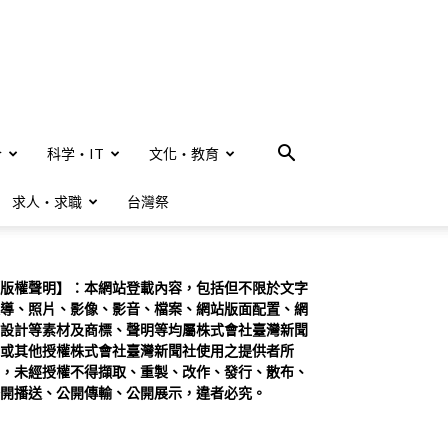
合
科学・IT
文化・教育
求人・求職
台灣祭
版權聲明】：本網站登載內容，包括但不限於文字
導、照片、影像、影音、檔案、網站版面配置、網
設計等素材及商標、聲明等均屬株式會社臺灣新聞
或其他授權株式會社臺灣新聞社使用之提供者所
，未經授權不得擷取、重製、改作、發行、散布、
開播送、公開傳輸、公開展示，違者必究。