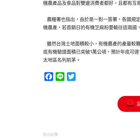
機農產品及食品對雙邊消費者都好，且都有互
農糧署也指出，由於是一對一簽署，各國規定
機農產，若首銷日的有機芝麻粉要輸往這兩國
雖然台灣土地面積較小，有機農產的產量較難
底有機驗證面積已突破1萬公頃，預計年底可達1
太地區名列前茅。
Facebook
Line
Twitter
前の記事