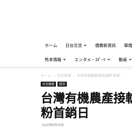
ホーム
日台交流
僑務新資訊
華
熊本情報
エンタメ・ｽﾎﾟｰﾂ
動画
ホーム
中文報導
台灣有機農產接軌國際 標章...
中文報導
経済
台灣有機農產接
粉首銷日
2020年8月18日