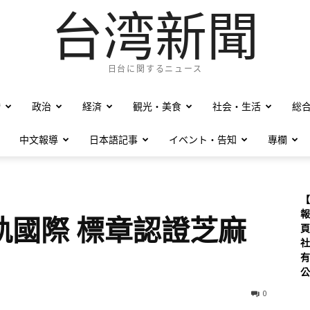
台湾新聞
日台に関するニュース
僑
政治
経済
観光・美食
社会・生活
総
中文報導
日本語記事
イベント・告知
專欄
【
報
軌國際 標章認證芝麻
頁
社
有
公
0