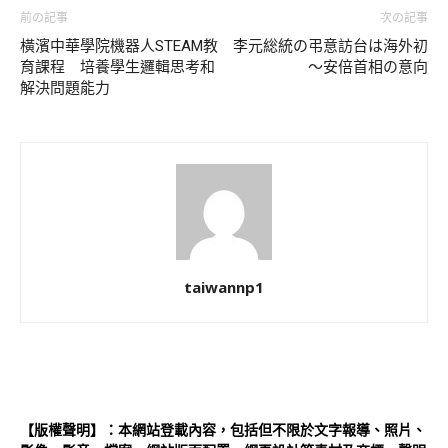
前の記事
次の記事
橫濱中華學院機器人STEAM教
李元総統の弔意訪台は海外初
育課程 培養學生邏輯思考和
～安倍首相の意向
解決問題能力
taiwannp1
【版權聲明】：本網站登載內容，包括但不限於文字報導、照片、