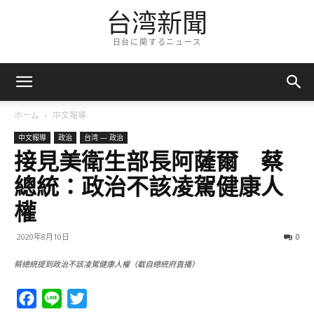
台湾新聞
日台に関するニュース
ホーム
中文報導
中文報導
政治
台湾 — 政治
接見美衛生部長阿薩爾 蔡
總統：政治不該凌駕健康人
權
2020年8月10日
0
蔡總統提到政治不該凌駕健康人權（截自總統府直播）
Facebook
Line
Twitter