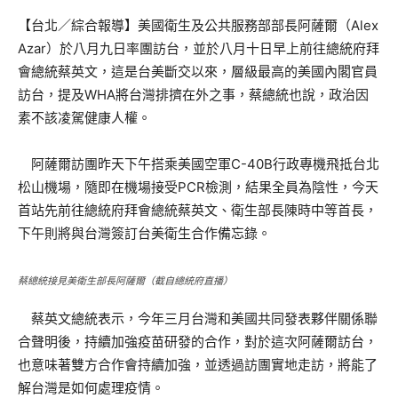
【台北／綜合報導】美國衛生及公共服務部部長阿薩爾（Alex
Azar）於八月九日率團訪台，並於八月十日早上前往總統府拜
會總統蔡英文，這是台美斷交以來，層級最高的美國內閣官員
訪台，提及WHA將台灣排擠在外之事，蔡總統也說，政治因
素不該凌駕健康人權。
阿薩爾訪團昨天下午搭乘美國空軍C-40B行政專機飛抵台北
松山機場，隨即在機場接受PCR檢測，結果全員為陰性，今天
首站先前往總統府拜會總統蔡英文、衛生部長陳時中等首長，
下午則將與台灣簽訂台美衛生合作備忘錄。
蔡總統接見美衛生部長阿薩爾（截自總統府直播）
蔡英文總統表示，今年三月台灣和美國共同發表夥伴關係聯
合聲明後，持續加強疫苗研發的合作，對於這次阿薩爾訪台，
也意味著雙方合作會持續加強，並透過訪團實地走訪，將能了
解台灣是如何處理疫情。