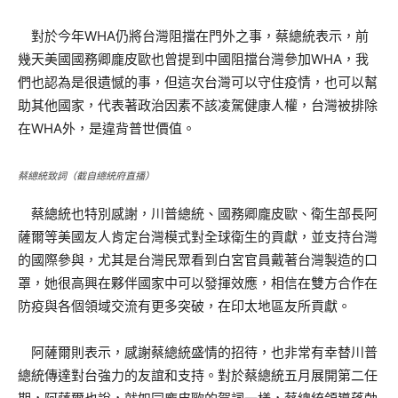
對於今年WHA仍將台灣阻擋在門外之事，蔡總統表示，前
幾天美國國務卿龐皮歐也曾提到中國阻擋台灣參加WHA，我
們也認為是很遺憾的事，但這次台灣可以守住疫情，也可以幫
助其他國家，代表著政治因素不該凌駕健康人權，台灣被排除
在WHA外，是違背普世價值。
蔡總統致詞（截自總統府直播）
蔡總統也特別感謝，川普總統、國務卿龐皮歐、衛生部長阿
薩爾等美國友人肯定台灣模式對全球衛生的貢獻，並支持台灣
的國際參與，尤其是台灣民眾看到白宮官員戴著台灣製造的口
罩，她很高興在夥伴國家中可以發揮效應，相信在雙方合作在
防疫與各個領域交流有更多突破，在印太地區友所貢獻。
阿薩爾則表示，感謝蔡總統盛情的招待，也非常有幸替川普
總統傳達對台強力的友誼和支持。對於蔡總統五月展開第二任