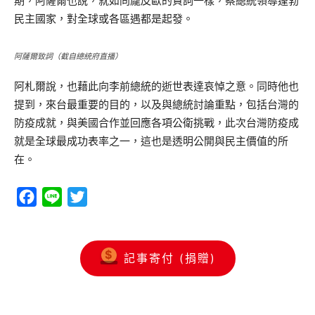
期，阿薩爾也說，就如同龐皮歐的賀詞一樣，蔡總統領導蓬勃
民主國家，對全球或各區遇都是起發。
阿薩爾致詞（截自總統府直播）
阿札爾說，也藉此向李前總統的逝世表達哀悼之意。同時他也
提到，來台最重要的目的，以及與總統討論重點，包括台灣的
防疫成就，與美國合作並回應各項公衛挑戰，此次台灣防疫成
就是全球最成功表率之一，這也是透明公開與民主價值的所
在。
Facebook
Line
Twitter
記事寄付 (捐贈)