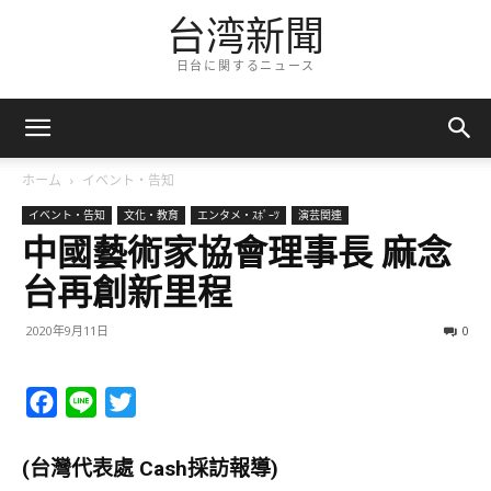
台湾新聞
日台に関するニュース
ホーム
イベント・告知
イベント・告知
文化・教育
エンタメ・ｽﾎﾟｰﾂ
演芸関連
中國藝術家協會理事長 麻念
台再創新里程
2020年9月11日
0
Facebook
Line
Twitter
(台灣代表處 Cash採訪報導)