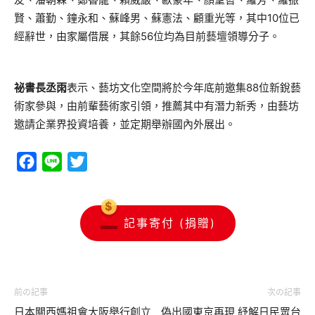
賢、蕭勤、鐘永和、蘇峰男、蘇憲法、顧重光等，其中10位已
經辭世，由家屬借展，其餘56位均為目前藝壇領導分子。
祕書長丞雨
表示、藝坊文化空間將於今年底前邀集88位新銳藝
術家參與，由前輩藝術家引領，推薦其中有潛力新秀，由藝坊
邀請企業界投資培養，並定期舉辦國內外展出。
Facebook
Line
Twitter
記事寄付 (捐贈)
前の記事
次の記事
日本關西媽祖會大阪舉行創立
偽出國東京再現 紓解日民眾台