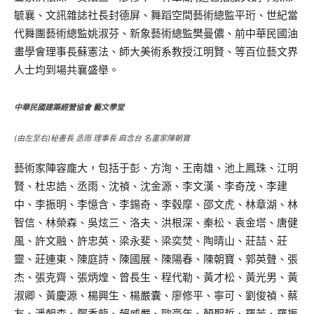
毓襄、文訊雜誌社長封德屏、舞蹈空間藝術總監平珩、世紀當
代舞團藝術總監姚淑芬、新象藝術總監樊曼儂、前中華民國油
畫學會理事長蘇憲法、師大美術系教授江明賢、等百位藝文界
人士均到場共襄盛舉。
中華民國建築經營協會 藝文學堂
(由左至右)秘書長 丞雨 理事長 麻念台 名畫家陳朝寶
藝術家陣容龐大，包括于彭、方洵、王南雄、池上鳳珠、江明
賢、杜忠誥、丞雨、沈禎、沈金源、李文漢、李奇茂、李建
中、李振明、李憶含、李錫奇、李毂摩、邵文虎、林章湖、林
智信、林榮森、吳炫三、洛夫、洪根深、秦松、袁金塔、唐健
風、許文融、許忠英、梁永斐、梁奕焚、陶晴山、莊喆、莊
靈、莊連東、陳庭詩、陳國展、陳陽春、陳朝寶、郭英聲、張
杰、張克齊、張炳煌、曾長生、程代勒、黃才松、黃光男、黃
淑卿、黃慶源、楊興生、楊嚴囊、廖修平、寧可、劉俊禎、蔡
友、潘朝森、鄭香龍、賴威嚴、歐豪年、顏聖哲、羅芳、羅振