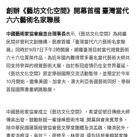
創辦《藝坊文化空間》開幕首檔
臺灣當代
六六藝術名家聯展
中國藝術家協會麻念台理事長
表示,《藝坊文化空間》為純屬
民間非營利文創機構，藝廊首檔「臺灣當代六六藝術名家聯
展」同時於9月7日下午2時開展，網羅臺灣目前當代視覺藝術
六十六位菁英作品，為近年國內難得眾多著名當代藝術大師共
同支持參與的視覺藝術大展，由於新冠疫情仍在全世界蔓延，
《藝坊文化空間》原定舉辦國際交流活動暫停，並預定於今年
10月開始，邀集美國、加拿大、澳大利亞各國藝術同好，舉辦
首屆國際書畫網路聯展。
中國藝術家協會成立《藝坊文化空間》，希望從號召傳統大師
傳承出發，鼓勵新銳一輩接棒藝術市場 ,開幕與會來賓眾多，
除中華民國建築經營協會藝文學堂團體及洪孟啟、陳濟民外，
畫家洪根深、吳炫三、廖修平、林章湖 ,還包括旅美鋼琴家陳