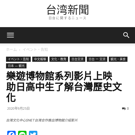
台湾新聞
日台に関するニュース
ホーム
イベント・告知
イベント・告知
中文報導
文化・教育
日台交流
日台 ー 交流
観光・美食
日本 — 観光
樂遊博物館系列影片上映
助日高中生了解台灣歷史文
化
2020年9月25日
0
台灣文化中心SNET台灣合作推出博物館介紹影片