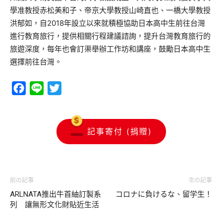
學准教授赤松美和子、帝京大學教授山崎直也、一橋大學教授
洪郁如，自2018年設立以來就積極協助日本高中生前往台灣
進行教育旅行，提供相關行程建議諮詢，提升台灣教育旅行的
旅遊深度，每年也會訂渠舉辦工作坊和講座，鼓勵日本高中生
選擇前往台灣。
Facebook
Line
Twitter
記事寄付 (捐贈)
前の記事
次の記事
ARLNATA推出牛首紬訂製系
コロナに負けるな、留学生！
列 讓無形文化財貼近生活