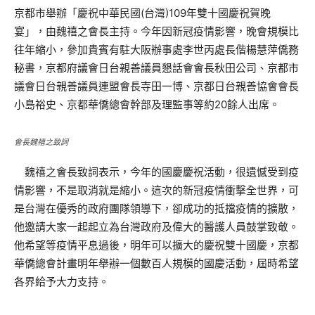
京都市舉辦「慶祝中華民國(台灣)109年雙十國慶祝賀晚
宴」，由魏禧之會長主持。今年因新冠疫情影響，晚會規模比
往年縮小，參加貴賓有駐大阪辦事處李世丙處長偕楊慧萍僑務
秘書，京都府議會日台親善議員懇話會會長秋田公司、京都市
議會日台親善議員連盟會長寺田一博、京都日台親善協會會長
小島裕史、京都華僑總會幹部及理監事等約20餘人出席。
會長魏禧之致詞
魏禧之會長致詞表示，今年的國慶慶祝活動，很遺憾受到疫
情影響，不是取消就是縮小。這次的新冠疫情衝擊全世界，可
是台灣在優秀的政府團隊領導下，卻成功的抵擋疫情的擴散，
他邀請大家一起起立為台灣政府及偉大的醫護人員鼓掌致敬。
他希望等疫情平息過後，明年可以擴大的慶祝雙十國慶，京都
華僑總會計畫明年舉辦一個數百人規模的國慶活動，屆時希望
各界給予大力支持。