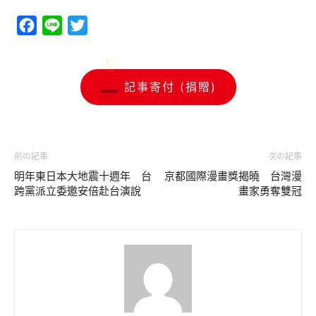
Facebook
Line
Twitter
記事寄付 (捐贈)
前の記事
次の記事
明年東日本大地震十週年 台
京都國際漫畫獎揭曉 台灣漫
跨黨派立委邀安倍赴台演說
畫家勇奪雙冠