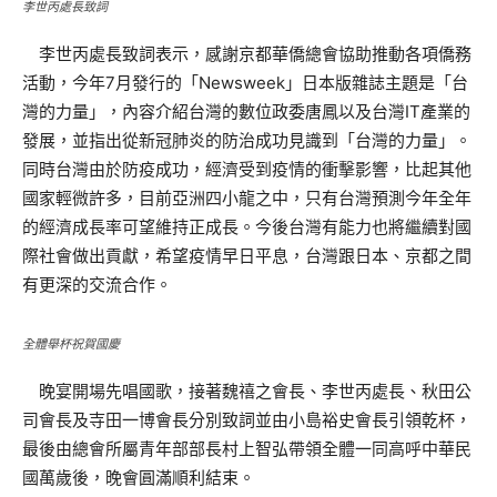
李世丙處長致詞
李世丙處長致詞表示，感謝京都華僑總會協助推動各項僑務
活動，今年7月發行的「Newsweek」日本版雜誌主題是「台
灣的力量」，內容介紹台灣的數位政委唐鳳以及台灣IT產業的
發展，並指出從新冠肺炎的防治成功見識到「台灣的力量」。
同時台灣由於防疫成功，經濟受到疫情的衝擊影響，比起其他
國家輕微許多，目前亞洲四小龍之中，只有台灣預測今年全年
的經濟成長率可望維持正成長。今後台灣有能力也將繼續對國
際社會做出貢獻，希望疫情早日平息，台灣跟日本、京都之間
有更深的交流合作。
全體舉杯祝賀國慶
晚宴開場先唱國歌，接著魏禧之會長、李世丙處長、秋田公
司會長及寺田一博會長分別致詞並由小島裕史會長引領乾杯，
最後由總會所屬青年部部長村上智弘帶領全體一同高呼中華民
國萬歲後，晚會圓滿順利結束。