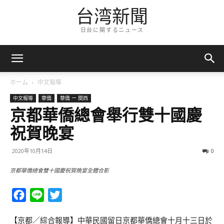
台湾新聞
日台に関するニュース
ホーム
中文報導
中文報導
華僑
華僑 ー 関西
京都華僑總會舉行雙十國慶
祝賀晚宴
2020年10月14日
0
京都華僑總會雙十國慶祝賀晚宴全體合影
Facebook
Line
Twitter
【京都／綜合報導】中華民國留日京都華僑總會十月十三日於